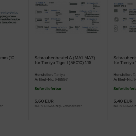
8mm (10
Schraubenbeutel A (MA1-MA7)
Schraubenb
für Tamiya Tiger I (56010) 1:16
für Tamiya T
Hersteller:
Tamiya
Hersteller:
Ta
Artikel-Nr.:
9465561
Artikel-Nr.:
9
Sofort lieferbar
Sofort liefer
5,60 EUR
5,40 EUR
ten
inkl. 19 % MwSt. zzgl.
Versandkosten
inkl. 19 % MwSt. 