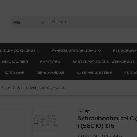
Alle
ILITÄRMODELLBAU
FAHRZEUGMODELLBAU
FLUGZEUG
DINOSAURIER
RARITÄTEN
BASTELMATERIAL U. WERKZEUGE
KATALOGE
MERCHANDISE
KLEMMBAUSTEINE
FUND
tzteile
Schraubenbeutel C (MC1-MC7) für Tamiya Tiger I (56010) 1:16
Tamiya
Schraubenbeutel C 
I (56010) 1:16
Artikel-Nr.:
9465563