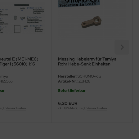
eutel E (ME1-ME6)
Messing Hebelarm für Tamiya
iger I (56010) 1:16
Rohr Hebe-Senk Einheiten
miya
Hersteller:
SCHUMO-Kits
465565
Artikel-Nr.:
ZUH28
bar
Sofort lieferbar
6,20 EUR
zzgl.
Versandkosten
inkl. 19 % MwSt. zzgl.
Versandkosten