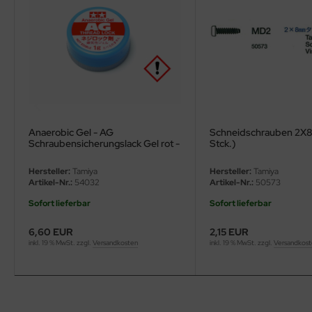
ler
yhawk
rces of Valor / Waltersons
re Hobby
Anaerobic Gel - AG
Schneidschrauben 2X
eedom Model Kits
Schraubensicherungslack Gel rot -
Stck.)
1g
jimi
Hersteller:
Tamiya
Hersteller:
Tamiya
Artikel-Nr.:
54032
Artikel-Nr.:
50573
ahleri
Sofort lieferbar
Sofort lieferbar
sPatch Models
6,60 EUR
2,15 EUR
inkl. 19 % MwSt. zzgl.
Versandkosten
inkl. 19 % MwSt. zzgl.
Versandkos
cko Models
ow2B