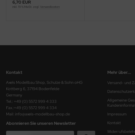
6,70 EUR
inkl. 19 % MwSt. zzgl.
Versandkosten
ini Model
leri
ata
O Collections
NETIC
Kontakt
Mehr über...
tty Hawk Model
Axels Modellbau Shop, Schulze & Sohn oHG
Versand- und Z
tare
Kottberg 6, 37194 Bodenfelde
Datenschutzerk
Germany
ick
Allgemeine Ges
Tel.: +49 (0) 5572 999 4 333
Kundeninforma
Fax.:+49 (0) 5572 999 4 334
gic Factory
Mail: info@axels-modellbau-shop.de
Impressum
Kontakt
Abonnieren Sie unseren Newsletter
ASTER
Widerrufsbeleh