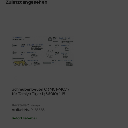
eat Wall Hobby
Zuletzt angesehen
segawa
ller
 Models
bby 2000
bby Boss
bby Craft
mbrol
Schraubenbeutel C (MC1-MC7)
für Tamiya Tiger I (56010) 1:16
LOVE KIT
Hersteller:
Tamiya
Artikel-Nr.:
9465563
G Models
Sofort lieferbar
M