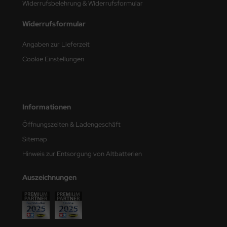
Widerrufsbelehrung & Widerrufsformular
ster Box LTD
Widerrufsformular
ster Tools
Angaben zur Lieferzeit
ng Model
Cookie Einstellungen
liput
niArt
Informationen
nicraft
Öffnungszeiten & Ladengeschäft
rage Hobby
Sitemap
Hinweis zur Entsorgung von Altbatterien
delcollect
Auszeichnungen
ebius Models
PC
. Hobby / Gunze Sangyo