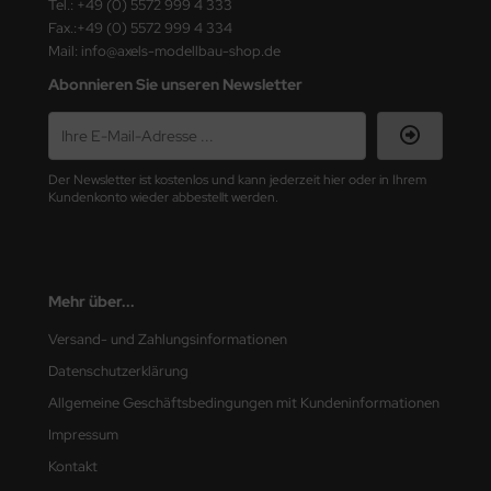
Tel.: +49 (0) 5572 999 4 333
Fax.:+49 (0) 5572 999 4 334
ini Model
Mail: info@axels-modellbau-shop.de
leri
Abonnieren Sie unseren Newsletter
ata
O Collections
Der Newsletter ist kostenlos und kann jederzeit hier oder in Ihrem
Kundenkonto wieder abbestellt werden.
NETIC
tty Hawk Model
Mehr über...
tare
Versand- und Zahlungsinformationen
ick
Datenschutzerklärung
Allgemeine Geschäftsbedingungen mit Kundeninformationen
gic Factory
Impressum
ASTER
Kontakt