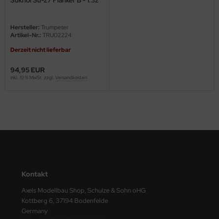
eat Wall Hobby
segawa
Hersteller:
Trumpeter
Artikel-Nr.:
TRU02224
ller
Derzeit nicht lieferbar
 Models
94,95 EUR
inkl. 19 % MwSt. zzgl.
Versandkosten
bby 2000
bby Boss
bby Craft
mbrol
LOVE KIT
Kontakt
Axels Modellbau Shop, Schulze & Sohn oHG
G Models
Kottberg 6, 37194 Bodenfelde
Germany
M