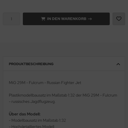
e Field Model 1:35
rson Modelsport
IN DEN WARENKORB
bre Model - 1:35
assy Hobby
ar Art / Glow 2B 1:35
MK
nstige Hersteller
eatex
kom 1:35
s Werk
PRODUKTBESCHREIBUNG
miya 1:35
luxe Materials
MiG 29M - Fulcrum - Russian Fighter Jet
under Model 1:35
ODELKITS
Plastikmodellbausatz im Maßstab 1:32 der MiG 29M - Fulcrum
umpeter 1:35
agon Models
- russisches Jagdflugzeug.
ezda 1:35
uard
Über das Modell:
- Modellbausatz im Maßstab 1:32
behör Maßstab 1:35
ergreen Scale Models
- Hochdetailliertes Modell