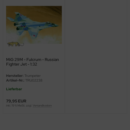
eat Wall Hobby
segawa
ller
 Models
bby 2000
MiG 29M - Fulcrum - Russian
Fighter Jet - 1:32
bby Boss
Hersteller:
Trumpeter
bby Craft
Artikel-Nr.:
TRU02238
mbrol
Lieferbar
79,95 EUR
LOVE KIT
inkl. 19 % MwSt. zzgl.
Versandkosten
G Models
M