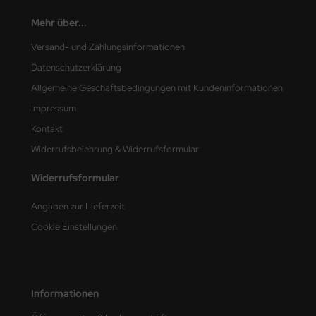
ster Box LTD
Mehr über...
ster Tools
Versand- und Zahlungsinformationen
Datenschutzerklärung
ng Model
Allgemeine Geschäftsbedingungen mit Kundeninformationen
liput
Impressum
Kontakt
niArt
Widerrufsbelehrung & Widerrufsformular
nicraft
Widerrufsformular
rage Hobby
Angaben zur Lieferzeit
delcollect
Cookie Einstellungen
ebius Models
PC
Informationen
. Hobby / Gunze Sangyo