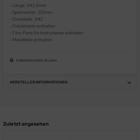
- Länge: 542,8mm
ler
- Spannweite: 355mm
- Einzelteile: 842
yhawk
- Fotoätzteile enthalten
- Film-Parts für Instrumente enthalten
rces of Valor / Waltersons
- Metallteile enthalten
re Hobby
Artikeldatenblatt drucken
eedom Model Kits
jimi
HERSTELLER INFORMATIONEN
ahleri
sPatch Models
cko Models
Zuletzt angesehen
ow2B