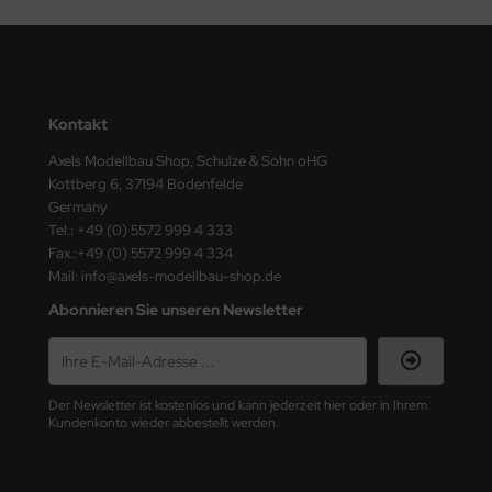
ini Model
leri
Kontakt
ata
Axels Modellbau Shop, Schulze & Sohn oHG
O Collections
Kottberg 6, 37194 Bodenfelde
Germany
NETIC
Tel.: +49 (0) 5572 999 4 333
Fax.:+49 (0) 5572 999 4 334
tty Hawk Model
Mail: info@axels-modellbau-shop.de
Abonnieren Sie unseren Newsletter
tare
ick
Der Newsletter ist kostenlos und kann jederzeit hier oder in Ihrem
gic Factory
Kundenkonto wieder abbestellt werden.
ASTER