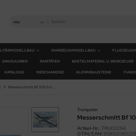
Alle
ILITÄRMODELLBAU
FAHRZEUGMODELLBAU
FLUGZEUG
DINOSAURIER
RARITÄTEN
BASTELMATERIAL U. WERKZEUGE
KATALOGE
MERCHANDISE
KLEMMBAUSTEINE
FUND
2
Messerschmitt Bf 109 G-2 - 1:32
Trumpeter
Messerschmitt Bf 109
Artikel-Nr.:
TRU02294
GTIN/EAN:
9580208022