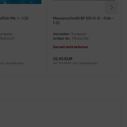
fish Mk. I - 1:32
Messerschmitt Bf 109 G-6 - früh -
1:32
umpeter
Hersteller:
Trumpeter
RU03207
Artikel-Nr.:
TRU02296
Derzeit nicht lieferbar
25,95 EUR
zzgl.
Versandkosten
inkl. 19 % MwSt. zzgl.
Versandkosten