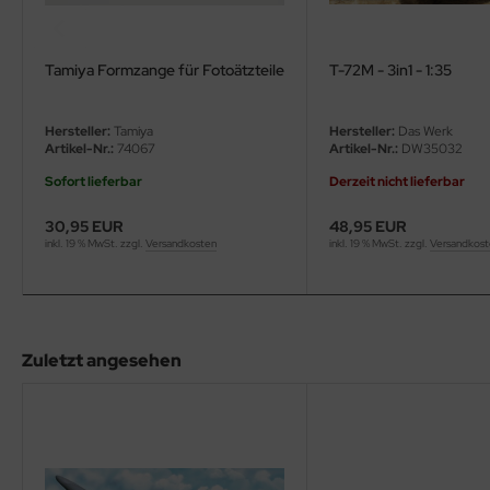
eat Wall Hobby
segawa
Tamiya Formzange für Fotoätzteile
T-72M - 3in1 - 1:35
ller
Hersteller:
Tamiya
Hersteller:
Das Werk
 Models
Artikel-Nr.:
74067
Artikel-Nr.:
DW35032
Sofort lieferbar
Derzeit nicht lieferbar
bby 2000
30,95 EUR
48,95 EUR
bby Boss
inkl. 19 % MwSt. zzgl.
Versandkosten
inkl. 19 % MwSt. zzgl.
Versandkos
bby Craft
mbrol
Zuletzt angesehen
LOVE KIT
G Models
M