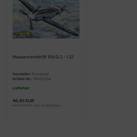
ini Model
leri
ata
O Collections
Messerschmitt Bf 109 G-2 - 1:32
NETIC
Hersteller:
Trumpeter
tty Hawk Model
Artikel-Nr.:
TRU02294
Lieferbar
tare
46,85 EUR
ick
inkl. 19 % MwSt. zzgl.
Versandkosten
gic Factory
ASTER