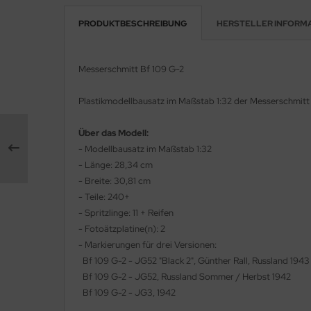
PRODUKTBESCHREIBUNG
HERSTELLER INFORM
e Field Model 1:35
rson Modelsport
bre Model - 1:35
assy Hobby
Messerschmitt Bf 109 G-2
ar Art / Glow 2B 1:35
MK
Plastikmodellbausatz im Maßstab 1:32 der Messerschmitt 
nstige Hersteller
eatex
Über das Modell:
kom 1:35
s Werk
- Modellbausatz im Maßstab 1:32
- Länge: 28,34 cm
miya 1:35
luxe Materials
- Breite: 30,81 cm
- Teile: 240+
under Model 1:35
ODELKITS
- Spritzlinge: 11 + Reifen
- Fotoätzplatine(n): 2
umpeter 1:35
agon Models
- Markierungen für drei Versionen:
Bf 109 G-2 - JG52 "Black 2", Günther Rall, Russland 1943
ezda 1:35
uard
Bf 109 G-2 - JG52, Russland Sommer / Herbst 1942
Bf 109 G-2 - JG3, 1942
behör Maßstab 1:35
ergreen Scale Models