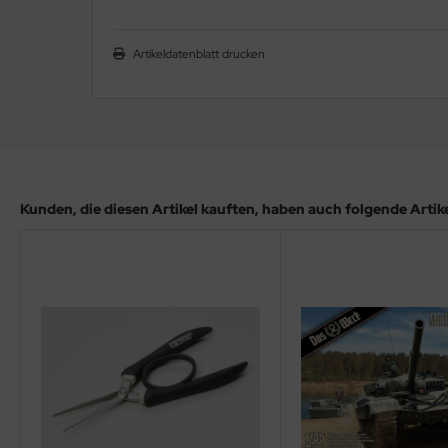
ler
Artikeldatenblatt drucken
yhawk
rces of Valor / Waltersons
re Hobby
eedom Model Kits
Kunden, die diesen Artikel kauften, haben auch folgende Artikel
jimi
ahleri
sPatch Models
cko Models
ow2B