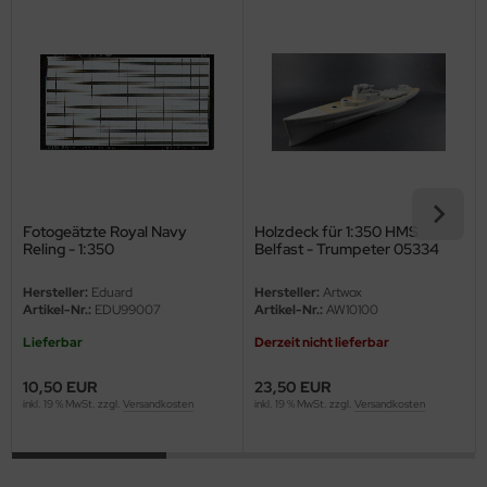
ini Model
leri
ata
O Collections
NETIC
Fotogeätzte Royal Navy
Holzdeck für 1:350 HMS
Reling - 1:350
Belfast - Trumpeter 05334
tty Hawk Model
Hersteller:
Eduard
Hersteller:
Artwox
Artikel-Nr.:
EDU99007
Artikel-Nr.:
AW10100
tare
Lieferbar
Derzeit nicht lieferbar
ick
10,50 EUR
23,50 EUR
inkl. 19 % MwSt. zzgl.
Versandkosten
inkl. 19 % MwSt. zzgl.
Versandkosten
gic Factory
ASTER