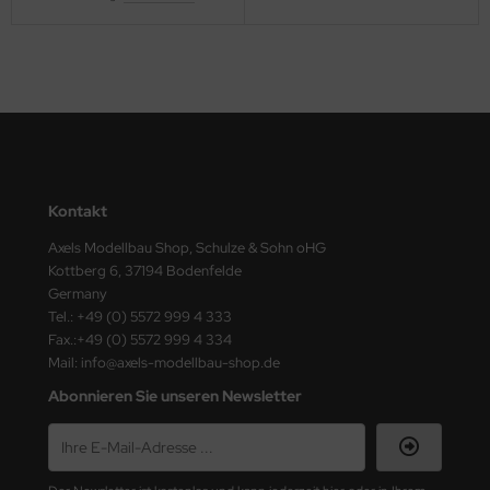
nu-Beemax
nda-Hobby
gasus Hobbies
atz Nunu
Kontakt
usmodel
Axels Modellbau Shop, Schulze & Sohn oHG
Kottberg 6, 37194 Bodenfelde
ar Lights
Germany
Tel.: +49 (0) 5572 999 4 333
ntos Model
Fax.:+49 (0) 5572 999 4 334
Mail: info@axels-modellbau-shop.de
vell
Abonnieren Sie unseren Newsletter
ich.Models
den