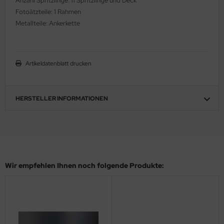
Anzahl Spritzlinge: 11 Spritzlinge und Deck
Fotoätzteile: 1 Rahmen
ler
Metallteile: Ankerkette
yhawk
rces of Valor / Waltersons
Artikeldatenblatt drucken
re Hobby
eedom Model Kits
HERSTELLER INFORMATIONEN
jimi
ahleri
sPatch Models
Wir empfehlen Ihnen noch folgende Produkte:
cko Models
ow2B