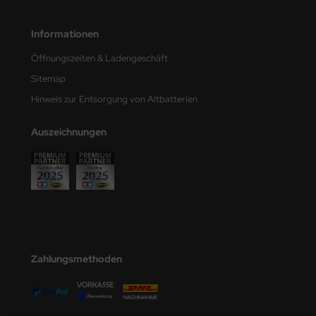
undermodel
ger Model
Informationen
Öffnungszeiten & Ladengeschäft
umpeter
Sitemap
lejo
Hinweis zur Entsorgung von Altbatterien
spid Models
Auszeichnungen
ezda
Zahlungsmethoden