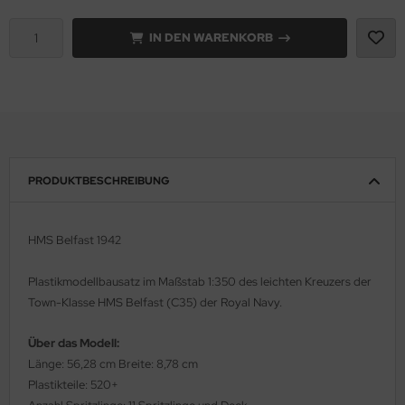
e Field Model 1:35
IN DEN WARENKORB
rson Modelsport
bre Model - 1:35
assy Hobby
ar Art / Glow 2B 1:35
MK
nstige Hersteller
eatex
PRODUKTBESCHREIBUNG
kom 1:35
s Werk
miya 1:35
luxe Materials
HMS Belfast 1942
under Model 1:35
ODELKITS
Plastikmodellbausatz im Maßstab 1:350 des leichten Kreuzers der
Town-Klasse HMS Belfast (C35) der Royal Navy.
umpeter 1:35
agon Models
Über das Modell:
ezda 1:35
uard
Länge: 56,28 cm Breite: 8,78 cm
Plastikteile: 520+
behör Maßstab 1:35
ergreen Scale Models