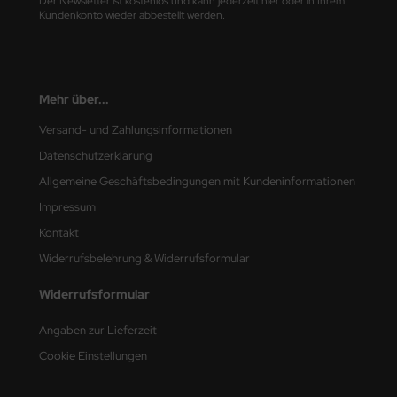
Der Newsletter ist kostenlos und kann jederzeit hier oder in Ihrem
Kundenkonto wieder abbestellt werden.
e Field Model
bre Model
HUMO-Kits
Mehr über...
Versand- und Zahlungsinformationen
unkmodels
Datenschutzerklärung
ar Art
Allgemeine Geschäftsbedingungen mit Kundeninformationen
Impressum
ecial Hobby
Kontakt
ar-Decals
Widerrufsbelehrung & Widerrufsformular
yata
Widerrufsformular
kom
Angaben zur Lieferzeit
Cookie Einstellungen
miya