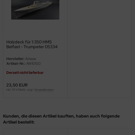
eat Wall Hobby
segawa
ller
 Models
Holzdeck für 1:350 HMS
Belfast - Trumpeter 05334
bby 2000
Hersteller:
Artwox
Artikel-Nr.:
AW10100
bby Boss
Derzeit nicht lieferbar
bby Craft
23,50 EUR
inkl. 19 % MwSt. zzgl.
Versandkosten
mbrol
LOVE KIT
Kunden, die diesen Artikel kauften, haben auch folgende
G Models
Artikel bestellt:
M