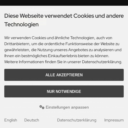
Versandmöglichkeiten
Diese Webseite verwendet Cookies und andere
Technologien
Wir verwenden Cookies und ähnliche Technologien, auch von
Social Media
Drittanbietern, um die ordentliche Funktionsweise der Website zu
gewährleisten, die Nutzung unseres Angebotes zu analysieren und
Ihnen ein bestmögliches Einkaufserlebnis bieten zu können.
Weitere Informationen finden Sie in unserer Datenschutzerklärung.
ALLE AKZEPTIEREN
*Gilt für Lieferungen innerhalb Deutschlands. Lieferzeiten für andere Länder und
Informationen zur Berechnung des Liefertermins siehe hier:
Angaben zur Lieferzeit.
NUR NOTWENDIGE
Alle Preise inkl. gesetzl. MwSt. zzgl.
Versandkosten
. Die durchgestrichenen Preise
entsprechen dem bisherigen Preis bei Axels Modellbau Shop.
Einstellungen anpassen
Axels Modellbau Shop © 2026 | Template based on modified eCommerce Shopsoftware
2025-2026 by Axel's Modellbau Shop Schulze & Sohn OHG
mod
ified eCommerce Shopsoftware © 2009-2026
English
Deutsch
Datenschutzerklärung
Impressum