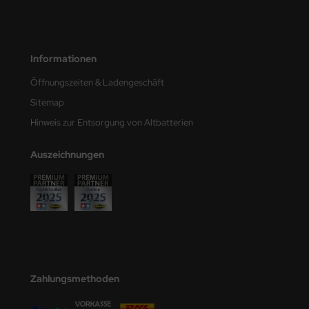
e Field Model
bre Model
Informationen
HUMO-Kits
Öffnungszeiten & Ladengeschäft
Sitemap
unkmodels
Hinweis zur Entsorgung von Altbatterien
ar Art
Auszeichnungen
ecial Hobby
ar-Decals
yata
kom
Zahlungsmethoden
miya