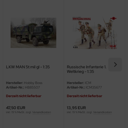
eat Wall Hobby
segawa
ller
 Models
bby 2000
bby Boss
LKW MAN 5t mil gl - 1:35
Russische Infanterie 1.
Weltkrieg - 1:35
bby Craft
Hersteller:
Hobby Boss
Hersteller:
ICM
Artikel-Nr.:
HB85507
Artikel-Nr.:
ICM35677
mbrol
Derzeit nicht lieferbar
Derzeit nicht lieferbar
LOVE KIT
47,50 EUR
13,95 EUR
G Models
inkl. 19 % MwSt. zzgl.
Versandkosten
inkl. 19 % MwSt. zzgl.
Versandkosten
M