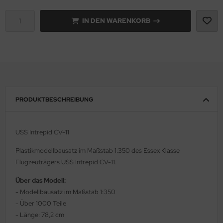
e Field Model 1:35
IN DEN WARENKORB
rson Modelsport
bre Model - 1:35
assy Hobby
ar Art / Glow 2B 1:35
MK
nstige Hersteller
eatex
PRODUKTBESCHREIBUNG
kom 1:35
s Werk
miya 1:35
luxe Materials
USS Intrepid CV-11
under Model 1:35
ODELKITS
Plastikmodellbausatz im Maßstab 1:350 des Essex Klasse
Flugzeuträgers USS Intrepid CV-11.
umpeter 1:35
agon Models
Über das Modell:
ezda 1:35
- Modellbausatz im Maßstab 1:350
uard
- Über 1000 Teile
behör Maßstab 1:35
ergreen Scale Models
- Länge: 78,2 cm