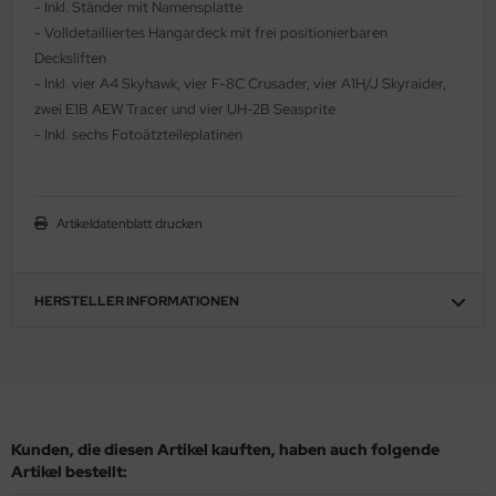
- Inkl. Ständer mit Namensplatte
ler
- Volldetailliertes Hangardeck mit frei positionierbaren
Decksliften
yhawk
- Inkl. vier A4 Skyhawk, vier F-8C Crusader, vier A1H/J Skyraider,
zwei E1B AEW Tracer und vier UH-2B Seasprite
rces of Valor / Waltersons
- Inkl. sechs Fotoätzteileplatinen
re Hobby
eedom Model Kits
Artikeldatenblatt drucken
jimi
HERSTELLER INFORMATIONEN
ahleri
sPatch Models
cko Models
Kunden, die diesen Artikel kauften, haben auch folgende
ow2B
Artikel bestellt: