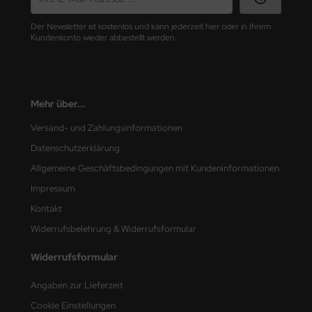
nu-Beemax
Der Newsletter ist kostenlos und kann jederzeit hier oder in Ihrem
Kundenkonto wieder abbestellt werden.
nda-Hobby
gasus Hobbies
Mehr über...
atz Nunu
Versand- und Zahlungsinformationen
usmodel
Datenschutzerklärung
Allgemeine Geschäftsbedingungen mit Kundeninformationen
ar Lights
Impressum
ntos Model
Kontakt
Widerrufsbelehrung & Widerrufsformular
vell
Widerrufsformular
ich.Models
Angaben zur Lieferzeit
den
Cookie Einstellungen