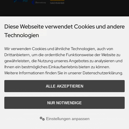
undermodel
ger Model
Versandmöglichkeiten
umpeter
Diese Webseite verwendet Cookies und andere
Technologien
lejo
Wir verwenden Cookies und ähnliche Technologien, auch von
spid Models
Social Media
Drittanbietern, um die ordentliche Funktionsweise der Website zu
gewährleisten, die Nutzung unseres Angebotes zu analysieren und
ezda
Ihnen ein bestmögliches Einkaufserlebnis bieten zu können.
Weitere Informationen finden Sie in unserer Datenschutzerklärung.
ALLE AKZEPTIEREN
*Gilt für Lieferungen innerhalb Deutschlands. Lieferzeiten für andere Länder und
Informationen zur Berechnung des Liefertermins siehe hier:
Angaben zur Lieferzeit.
NUR NOTWENDIGE
Alle Preise inkl. gesetzl. MwSt. zzgl.
Versandkosten
. Die durchgestrichenen Preise
entsprechen dem bisherigen Preis bei Axels Modellbau Shop.
Einstellungen anpassen
Axels Modellbau Shop © 2026 | Template based on modified eCommerce Shopsoftware
2025-2026 by Axel's Modellbau Shop Schulze & Sohn OHG
mod
ified eCommerce Shopsoftware © 2009-2026