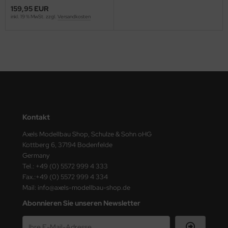
ster Box LTD
159,95 EUR
inkl. 19 % MwSt. zzgl.
Versandkosten
ster Tools
ng Model
liput
niArt
nicraft
Kontakt
Axels Modellbau Shop, Schulze & Sohn oHG
rage Hobby
Kottberg 6, 37194 Bodenfelde
Germany
delcollect
Tel.: +49 (0) 5572 999 4 333
Fax.:+49 (0) 5572 999 4 334
ebius Models
Mail: info@axels-modellbau-shop.de
Abonnieren Sie unseren Newsletter
PC
. Hobby / Gunze Sangyo