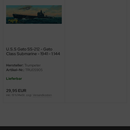
ini Model
leri
ata
O Collections
U.S.S Gato SS-212 - Gato
Class Submarine - 1941 - 1:144
NETIC
Hersteller:
Trumpeter
Artikel-Nr.:
TRU05905
tty Hawk Model
Lieferbar
tare
29,95 EUR
inkl. 19 % MwSt. zzgl.
Versandkosten
ick
gic Factory
ASTER