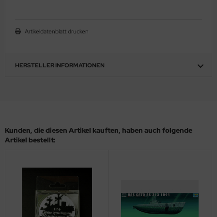
ler
Artikeldatenblatt drucken
yhawk
rces of Valor / Waltersons
HERSTELLER INFORMATIONEN
re Hobby
eedom Model Kits
jimi
Kunden, die diesen Artikel kauften, haben auch folgende
ahleri
Artikel bestellt:
sPatch Models
cko Models
ow2B