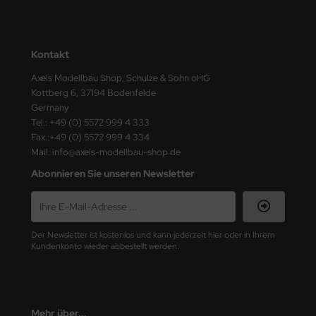
ster Box LTD
ster Tools
Kontakt
ng Model
Axels Modellbau Shop, Schulze & Sohn oHG
Kottberg 6, 37194 Bodenfelde
liput
Germany
Tel.: +49 (0) 5572 999 4 333
niArt
Fax.:+49 (0) 5572 999 4 334
Mail: info@axels-modellbau-shop.de
nicraft
Abonnieren Sie unseren Newsletter
rage Hobby
delcollect
Der Newsletter ist kostenlos und kann jederzeit hier oder in Ihrem
Kundenkonto wieder abbestellt werden.
ebius Models
PC
. Hobby / Gunze Sangyo
Mehr über...