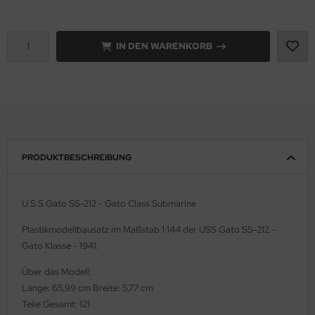
e Field Model 1:35
rson Modelsport
IN DEN WARENKORB
bre Model - 1:35
assy Hobby
ar Art / Glow 2B 1:35
MK
nstige Hersteller
eatex
kom 1:35
s Werk
PRODUKTBESCHREIBUNG
miya 1:35
luxe Materials
U.S.S Gato SS-212 - Gato Class Submarine
under Model 1:35
ODELKITS
Plastikmodellbausatz im Maßstab 1:144 der USS Gato SS-212 -
umpeter 1:35
agon Models
Gato Klasse - 1941.
ezda 1:35
uard
Über das Modell:
Länge: 65,99 cm Breite: 5,77 cm
behör Maßstab 1:35
ergreen Scale Models
Teile Gesamt: 121