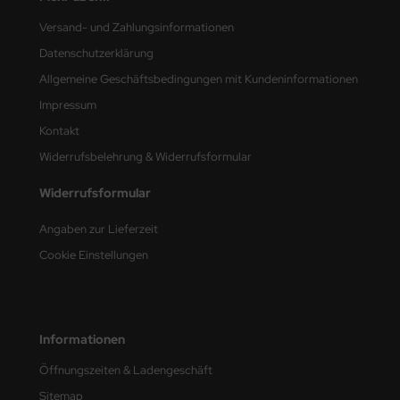
Versand- und Zahlungsinformationen
nu-Beemax
Datenschutzerklärung
nda-Hobby
Allgemeine Geschäftsbedingungen mit Kundeninformationen
Impressum
gasus Hobbies
Kontakt
atz Nunu
Widerrufsbelehrung & Widerrufsformular
usmodel
Widerrufsformular
ar Lights
Angaben zur Lieferzeit
Cookie Einstellungen
ntos Model
vell
Informationen
ich.Models
Öffnungszeiten & Ladengeschäft
den
Sitemap