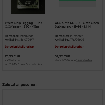
eat Wall Hobby
segawa
ller
White Ship Rigging - Fine -
USS Gato SS-212 - Gato Class
0,091mm - 1:350 - 45m
Submarine - 1944 - 1:144
 Models
Hersteller:
Infini Model
Hersteller:
Trumpeter
Artikel-Nr.:
IR-0702W
Artikel-Nr.:
TRU05906
bby 2000
Derzeit nicht lieferbar
Derzeit nicht lieferbar
bby Boss
12,95 EUR
31,95 EUR
0,29 EUR pro m
inkl. 19 % MwSt. zzgl.
Versandkosten
bby Craft
inkl. 19 % MwSt. zzgl.
Versandkosten
mbrol
LOVE KIT
Zuletzt angesehen
G Models
M