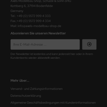
Axels Modellbau Shop, Schulze & Sohn oHG
ster Box LTD
Kottberg 6, 37194 Bodenfelde
Germany
ster Tools
Tel.: +49 (0) 5572 999 4 333
Fax.:+49 (0) 5572 999 4 334
ng Model
Mail: info@axels-modellbau-shop.de
Abonnieren Sie unseren Newsletter
liput
niArt
Der Newsletter ist kostenlos und kann jederzeit hier oder in Ihrem
nicraft
Kundenkonto wieder abbestellt werden.
rage Hobby
delcollect
Mehr über...
ebius Models
Versand- und Zahlungsinformationen
PC
Datenschutzerklärung
Allgemeine Geschäftsbedingungen mit Kundeninformationen
. Hobby / Gunze Sangyo