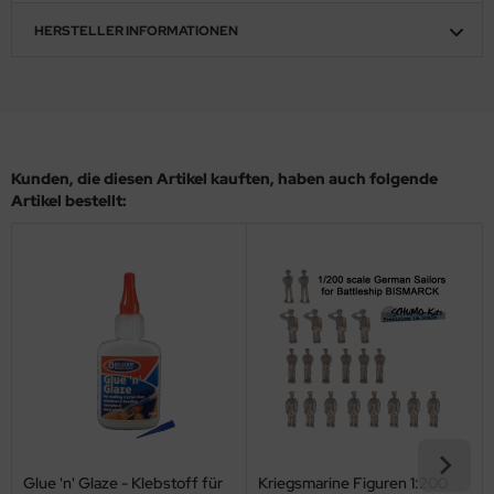
ler
HERSTELLER INFORMATIONEN
yhawk
rces of Valor / Waltersons
re Hobby
Kunden, die diesen Artikel kauften, haben auch folgende
Artikel bestellt:
eedom Model Kits
jimi
ahleri
sPatch Models
cko Models
ow2B
Glue 'n' Glaze - Klebstoff für
Kriegsmarine Figuren 1:200