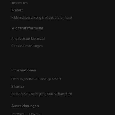
Impressum
nu-Beemax
Kontakt
Widerrufsbelehrung & Widerrufsformular
nda-Hobby
Widerrufsformular
gasus Hobbies
Angaben zur Lieferzeit
atz Nunu
Cookie Einstellungen
usmodel
ar Lights
Informationen
ntos Model
Öffnungszeiten & Ladengeschäft
Sitemap
vell
Hinweis zur Entsorgung von Altbatterien
ich.Models
Auszeichnungen
den