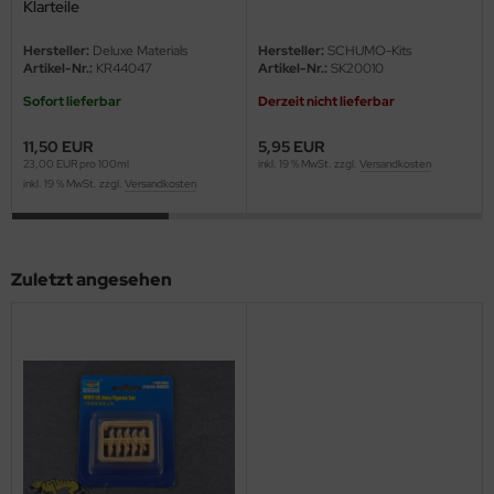
Klarteile
eat Wall Hobby
Hersteller:
Deluxe Materials
Hersteller:
SCHUMO-Kits
segawa
Artikel-Nr.:
KR44047
Artikel-Nr.:
SK20010
ller
Sofort lieferbar
Derzeit nicht lieferbar
11,50 EUR
5,95 EUR
 Models
23,00 EUR pro 100ml
inkl. 19 % MwSt. zzgl.
Versandkosten
inkl. 19 % MwSt. zzgl.
Versandkosten
bby 2000
bby Boss
Zuletzt angesehen
bby Craft
mbrol
LOVE KIT
G Models
M