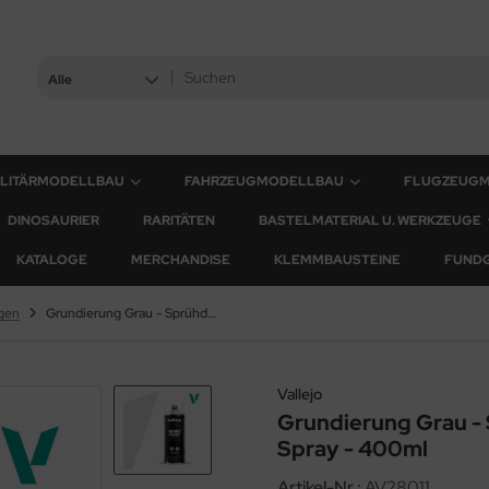
Alle
ILITÄRMODELLBAU
FAHRZEUGMODELLBAU
FLUGZEUG
DINOSAURIER
RARITÄTEN
BASTELMATERIAL U. WERKZEUGE
KATALOGE
MERCHANDISE
KLEMMBAUSTEINE
FUND
gen
Grundierung Grau - Sprühdose / Grey Primer Spray - 400ml
Vallejo
Grundierung Grau -
Spray - 400ml
Artikel-Nr.:
AV28011