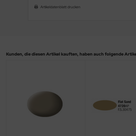
ler
Artikeldatenblatt drucken
yhawk
rces of Valor / Waltersons
re Hobby
Kunden, die diesen Artikel kauften, haben auch folgende Artikel
eedom Model Kits
jimi
ahleri
sPatch Models
cko Models
ow2B