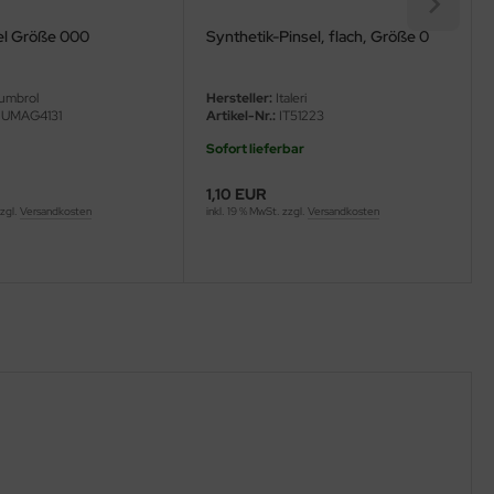
el Größe 000
Synthetik-Pinsel, flach, Größe 0
umbrol
Hersteller:
Italeri
UMAG4131
Artikel-Nr.:
IT51223
Sofort lieferbar
1,10 EUR
zzgl.
Versandkosten
inkl. 19 % MwSt. zzgl.
Versandkosten