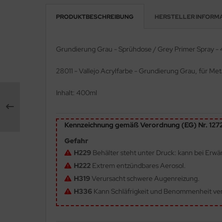
PRODUKTBESCHREIBUNG
HERSTELLER INFORM
e Field Model 1:35
rson Modelsport
bre Model - 1:35
assy Hobby
Grundierung Grau - Sprühdose / Grey Primer Spray -
ar Art / Glow 2B 1:35
MK
28011 - Vallejo Acrylfarbe - Grundierung Grau, für Met
nstige Hersteller
eatex
Inhalt: 400ml
kom 1:35
s Werk
Kennzeichnung gemäß Verordnung (EG) Nr. 12
miya 1:35
luxe Materials
Gefahr
under Model 1:35
ODELKITS
H229
Behälter steht unter Druck: kann bei Erw
H222
Extrem entzündbares Aerosol.
umpeter 1:35
agon Models
H319
Verursacht schwere Augenreizung.
ezda 1:35
uard
H336
Kann Schläfrigkeit und Benommenheit ve
behör Maßstab 1:35
ergreen Scale Models