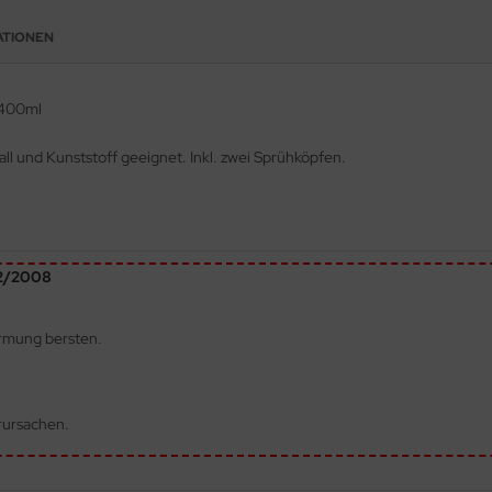
ATIONEN
 400ml
all und Kunststoff geeignet. Inkl. zwei Sprühköpfen.
72/2008
ärmung bersten.
rursachen.