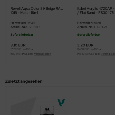
eat Wall Hobby
Revell Aqua Color 89 Beige RAL
Italeri Acrylic 4720AP 
segawa
1019 - Matt - 18ml
/ Flat Sand - FS30475 
Hersteller:
Revell
Hersteller:
Italeri
ller
Artikel-Nr.:
RV36189
Artikel-Nr.:
IT4720AP
 Models
Sofort lieferbar
Sofort lieferbar
3,10 EUR
3,20 EUR
bby 2000
17,22 EUR pro 100ml
16,00 EUR pro 100ml
inkl. 19 % MwSt. zzgl.
Versandkosten
inkl. 19 % MwSt. zzgl.
Versandkos
bby Boss
bby Craft
mbrol
Zuletzt angesehen
LOVE KIT
G Models
M