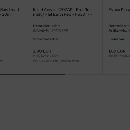
- Sand matt
Italeri Acrylic 4707AP - Erd-Rot
Evoco Pins
- 20ml
matt / Flat Earth Red - FS30117 -
20ml
Hersteller:
Italeri
Hersteller:
H
Artikel-Nr.:
IT4707AP
Artikel-Nr.:
H
Sofort lieferbar
Lieferbar
2,90 EUR
1,69 EUR
14,50 EUR pro 100ml
inkl. 19 % MwSt. 
ten
inkl. 19 % MwSt. zzgl.
Versandkosten