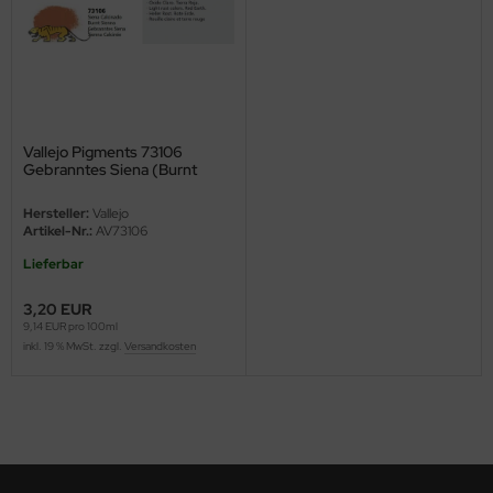
ini Model
leri
ata
Vallejo Pigments 73106
Gebranntes Siena (Burnt
O Collections
Sienna), Pigment
Hersteller:
Vallejo
NETIC
Artikel-Nr.:
AV73106
Lieferbar
tty Hawk Model
3,20 EUR
tare
9,14 EUR pro 100ml
inkl. 19 % MwSt. zzgl.
Versandkosten
ick
gic Factory
ASTER