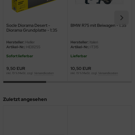
eat Wall Hobby
segawa
Socle Diorama Desert -
BMW R75 mit Beiwagen - 1:35
ller
Diorama Grundplatte - 1:35
 Models
Hersteller:
Heller
Hersteller:
Italeri
Artikel-Nr.:
HE81255
Artikel-Nr.:
IT315
bby 2000
Sofort lieferbar
Lieferbar
bby Boss
9,50 EUR
10,50 EUR
inkl. 19 % MwSt. zzgl.
Versandkosten
inkl. 19 % MwSt. zzgl.
Versandkosten
bby Craft
mbrol
Zuletzt angesehen
LOVE KIT
G Models
M