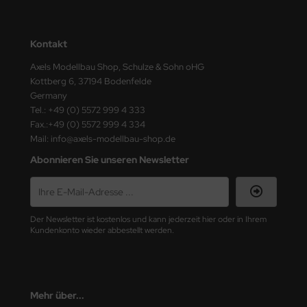
ster Box LTD
ster Tools
Kontakt
Axels Modellbau Shop, Schulze & Sohn oHG
ng Model
Kottberg 6, 37194 Bodenfelde
Germany
liput
Tel.: +49 (0) 5572 999 4 333
Fax.:+49 (0) 5572 999 4 334
niArt
Mail: info@axels-modellbau-shop.de
nicraft
Abonnieren Sie unseren Newsletter
rage Hobby
delcollect
Der Newsletter ist kostenlos und kann jederzeit hier oder in Ihrem
Kundenkonto wieder abbestellt werden.
ebius Models
PC
Mehr über...
. Hobby / Gunze Sangyo