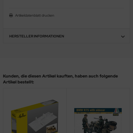
ler
Artikeldatenblatt drucken
yhawk
rces of Valor / Waltersons
HERSTELLER INFORMATIONEN
re Hobby
eedom Model Kits
jimi
Kunden, die diesen Artikel kauften, haben auch folgende
Artikel bestellt:
ahleri
sPatch Models
cko Models
ow2B