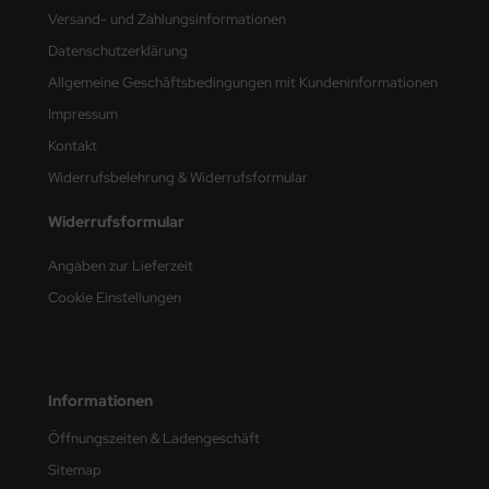
Versand- und Zahlungsinformationen
nu-Beemax
Datenschutzerklärung
Allgemeine Geschäftsbedingungen mit Kundeninformationen
nda-Hobby
Impressum
gasus Hobbies
Kontakt
Widerrufsbelehrung & Widerrufsformular
atz Nunu
Widerrufsformular
usmodel
Angaben zur Lieferzeit
ar Lights
Cookie Einstellungen
ntos Model
vell
Informationen
ich.Models
Öffnungszeiten & Ladengeschäft
den
Sitemap