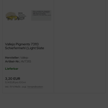
ini Model
leri
ata
O Collections
Vallejo Pigments 73113
Schiefermehl (Light Slate
NETIC
Grey), Pigment - 35ml
Hersteller:
Vallejo
tty Hawk Model
Artikel-Nr.:
AV73113
Lieferbar
tare
3,20 EUR
ick
9,14 EUR pro 100ml
inkl. 19 % MwSt. zzgl.
Versandkosten
gic Factory
ASTER