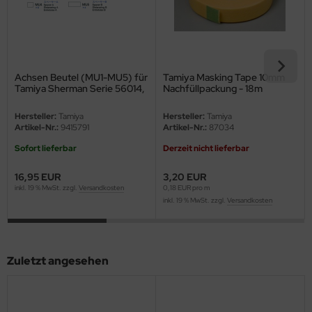
eat Wall Hobby
segawa
ller
Achsen Beutel (MU1-MU5) für
Tamiya Masking Tape 10mm
Tamiya Sherman Serie 56014,
Nachfüllpackung - 18m
 Models
56032
Hersteller:
Tamiya
Hersteller:
Tamiya
bby 2000
Artikel-Nr.:
9415791
Artikel-Nr.:
87034
Sofort lieferbar
Derzeit nicht lieferbar
bby Boss
16,95 EUR
3,20 EUR
bby Craft
inkl. 19 % MwSt. zzgl.
Versandkosten
0,18 EUR pro m
inkl. 19 % MwSt. zzgl.
Versandkosten
mbrol
LOVE KIT
Zuletzt angesehen
G Models
M