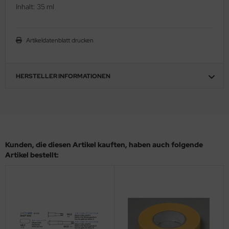
Inhalt: 35 ml
ler
yhawk
Artikeldatenblatt drucken
rces of Valor / Waltersons
HERSTELLER INFORMATIONEN
re Hobby
eedom Model Kits
jimi
ahleri
Kunden, die diesen Artikel kauften, haben auch folgende
Artikel bestellt:
sPatch Models
cko Models
ow2B