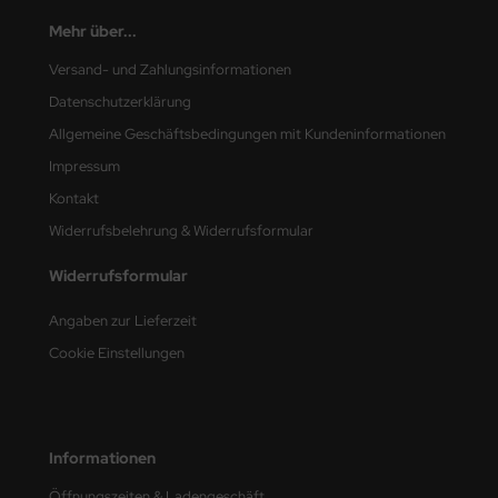
Mehr über...
nu-Beemax
Versand- und Zahlungsinformationen
nda-Hobby
Datenschutzerklärung
Allgemeine Geschäftsbedingungen mit Kundeninformationen
gasus Hobbies
Impressum
atz Nunu
Kontakt
Widerrufsbelehrung & Widerrufsformular
usmodel
Widerrufsformular
ar Lights
Angaben zur Lieferzeit
ntos Model
Cookie Einstellungen
vell
ich.Models
Informationen
den
Öffnungszeiten & Ladengeschäft