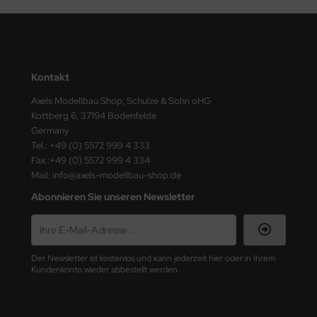
ster Box LTD
ster Tools
ng Model
Kontakt
liput
Axels Modellbau Shop, Schulze & Sohn oHG
Kottberg 6, 37194 Bodenfelde
Germany
niArt
Tel.: +49 (0) 5572 999 4 333
Fax.:+49 (0) 5572 999 4 334
nicraft
Mail: info@axels-modellbau-shop.de
rage Hobby
Abonnieren Sie unseren Newsletter
delcollect
ebius Models
Der Newsletter ist kostenlos und kann jederzeit hier oder in Ihrem
Kundenkonto wieder abbestellt werden.
PC
. Hobby / Gunze Sangyo