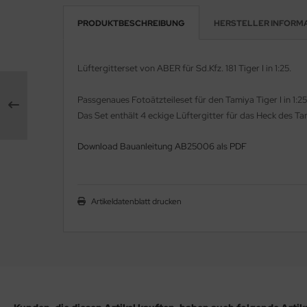
PRODUKTBESCHREIBUNG
HERSTELLER INFORM
e Field Model 1:35
rson Modelsport
bre Model - 1:35
assy Hobby
Lüftergitterset von ABER für Sd.Kfz. 181 Tiger I in 1:25.
ar Art / Glow 2B 1:35
MK
Passgenaues Fotoätzteileset für den Tamiya Tiger I in 1:25
nstige Hersteller
Das Set enthält 4 eckige Lüftergitter für das Heck des Tam
eatex
kom 1:35
s Werk
Download Bauanleitung AB25006 als PDF
miya 1:35
luxe Materials
Artikeldatenblatt drucken
under Model 1:35
ODELKITS
umpeter 1:35
agon Models
ezda 1:35
uard
behör Maßstab 1:35
ergreen Scale Models