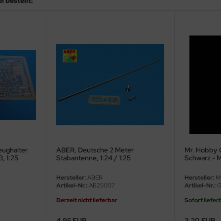
 bestellt:
ughalter
ABER, Deutsche 2 Meter
Mr. Hobby C
3, 1:25
Stabantenne, 1:24 / 1:25
Schwarz - 
Hersteller:
ABER
Hersteller:
Mr
Artikel-Nr.:
AB25007
Artikel-Nr.:
G
Derzeit nicht lieferbar
Sofort liefer
4,95 EUR
3,20 EUR