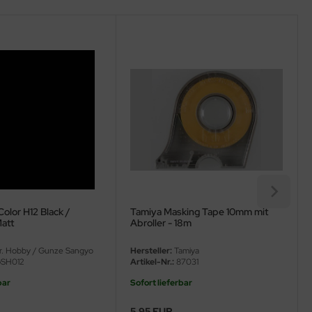
olor H12 Black /
Tamiya Masking Tape 10mm mit
Matt
Abroller - 18m
. Hobby / Gunze Sangyo
Hersteller:
Tamiya
SH012
Artikel-Nr.:
87031
bar
Sofort lieferbar
5,95 EUR