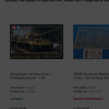
Kunden, die diesen Artikel kauften, haben auch folgende Artikel
ler
yhawk
rces of Valor / Waltersons
re Hobby
eedom Model Kits
jimi
ahleri
Königstiger mit Henschel- /
ABER Deutsche Werkze
Produktionsturm - 1:48
(früh) - bis Anfang 194
sPatch Models
Hersteller:
Tamiya
Hersteller:
ABER
cko Models
Artikel-Nr.:
32536
Artikel-Nr.:
AB25001
Lieferbar
Derzeit nicht lieferbar
ow2B
31,50 EUR
12,50 EUR