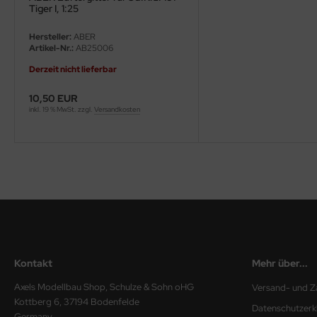
Tiger I, 1:25
ini Model
Hersteller:
ABER
Artikel-Nr.:
AB25006
leri
Derzeit nicht lieferbar
ata
10,50 EUR
inkl. 19 % MwSt. zzgl.
Versandkosten
O Collections
NETIC
tty Hawk Model
tare
ick
Kontakt
Mehr über...
gic Factory
Axels Modellbau Shop, Schulze & Sohn oHG
Versand- und Z
ASTER
Kottberg 6, 37194 Bodenfelde
Datenschutzerk
Germany