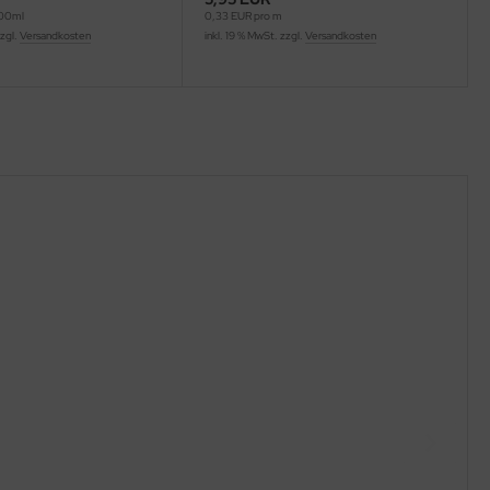
100ml
0,33 EUR pro m
zzgl.
Versandkosten
inkl. 19 % MwSt. zzgl.
Versandkosten