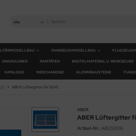
Alle
ILITÄRMODELLBAU
FAHRZEUGMODELLBAU
FLUGZEUG
DINOSAURIER
RARITÄTEN
BASTELMATERIAL U. WERKZEUGE
KATALOGE
MERCHANDISE
KLEMMBAUSTEINE
FUND
:25
ABER Lüftergitter für Sd.Kfz. 181 Tiger I, 1:25
ABER
ABER Lüftergitter für
Artikel-Nr.:
AB25006