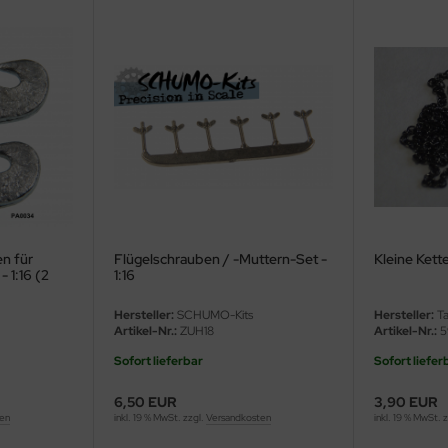
n für
Flügelschrauben / -Muttern-Set -
Kleine Kett
 1:16 (2
1:16
Hersteller:
SCHUMO-Kits
Hersteller:
Ta
Artikel-Nr.:
ZUH18
Artikel-Nr.:
5
Sofort lieferbar
Sofort liefer
6,50 EUR
3,90 EUR
ten
inkl. 19 % MwSt. zzgl.
Versandkosten
inkl. 19 % MwSt. 