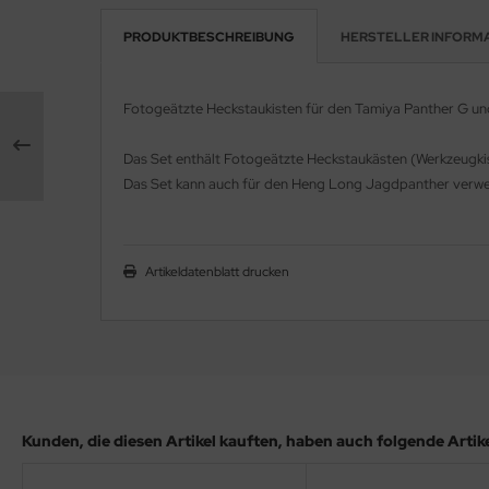
PRODUKTBESCHREIBUNG
HERSTELLER INFORM
e Field Model 1:35
rson Modelsport
bre Model - 1:35
assy Hobby
Fotogeätzte Heckstaukisten für den Tamiya Panther G und
ar Art / Glow 2B 1:35
MK
Das Set enthält Fotogeätzte Heckstaukästen (Werkzeugkist
nstige Hersteller
Das Set kann auch für den Heng Long Jagdpanther verw
eatex
kom 1:35
s Werk
Artikeldatenblatt drucken
miya 1:35
luxe Materials
under Model 1:35
ODELKITS
umpeter 1:35
agon Models
ezda 1:35
uard
Kunden, die diesen Artikel kauften, haben auch folgende Artikel
behör Maßstab 1:35
ergreen Scale Models