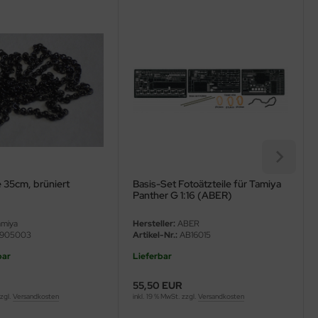
e 35cm, brüniert
Basis-Set Fotoätzteile für Tamiya
Panther G 1:16 (ABER)
miya
Hersteller:
ABER
905003
Artikel-Nr.:
AB16015
bar
Lieferbar
55,50 EUR
zzgl.
Versandkosten
inkl. 19 % MwSt. zzgl.
Versandkosten