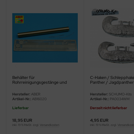
ler
yhawk
rces of Valor / Waltersons
re Hobby
eedom Model Kits
jimi
Behälter für
C-Haken / Schlepphake
Rohrreinigungsgestänge und
Panther / Jagdpanther -
ahleri
Ersatzantenne Panther
Stück)
Hersteller:
ABER
Hersteller:
SCHUMO-Kits
sPatch Models
Artikel-Nr.:
AB16020
Artikel-Nr.:
PA0034WM
Lieferbar
Derzeit nicht lieferbar
cko Models
18,95 EUR
4,95 EUR
ow2B
inkl. 19 % MwSt. zzgl.
Versandkosten
inkl. 19 % MwSt. zzgl.
Versandkos