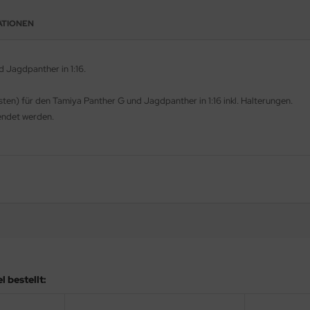
ATIONEN
 Jagdpanther in 1:16.
en) für den Tamiya Panther G und Jagdpanther in 1:16 inkl. Halterungen.
endet werden.
 bestellt: