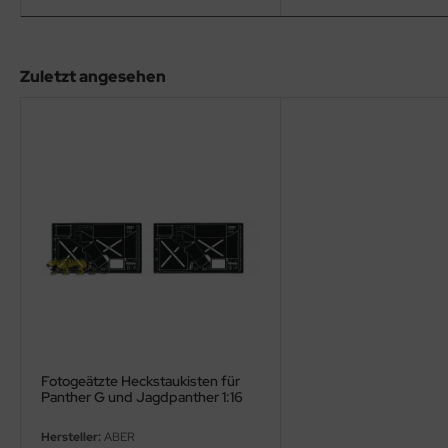
eat Wall Hobby
segawa
Zuletzt angesehen
ller
 Models
bby 2000
bby Boss
bby Craft
mbrol
LOVE KIT
Fotogeätzte Heckstaukisten für
G Models
Panther G und Jagdpanther 1:16
M
Hersteller:
ABER