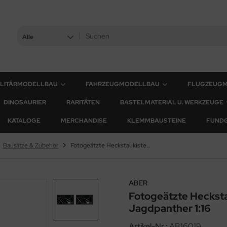
Alle
ILITÄRMODELLBAU
FAHRZEUGMODELLBAU
FLUGZEUG
DINOSAURIER
RARITÄTEN
BASTELMATERIAL U. WERKZEUGE
KATALOGE
MERCHANDISE
KLEMMBAUSTEINE
FUND
Bausätze & Zubehör
Fotogeätzte Heckstaukisten für Panther G und Jagdpanther 1:16
ABER
Fotogeätzte Hecksta
Jagdpanther 1:16
Artikel-Nr.:
AB16019