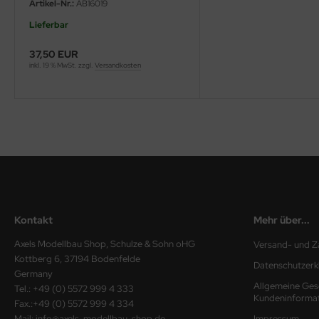
Artikel-Nr.:
AB16019
ini Model
Lieferbar
leri
37,50 EUR
inkl. 19 % MwSt. zzgl.
Versandkosten
ata
O Collections
NETIC
tty Hawk Model
tare
Kontakt
Mehr über...
ick
Axels Modellbau Shop, Schulze & Sohn oHG
Versand- und Z
Kottberg 6, 37194 Bodenfelde
Datenschutzerk
gic Factory
Germany
Allgemeine Ges
Tel.: +49 (0) 5572 999 4 333
ASTER
Kundeninforma
Fax.:+49 (0) 5572 999 4 334
Mail: info@axels-modellbau-shop.de
Impressum