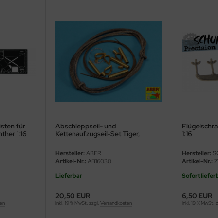
sten für
Abschleppseil- und
Flügelschra
ther 1:16
Kettenaufzugseil-Set Tiger,
1:16
Panther, Königstiger
Hersteller:
ABER
Hersteller:
S
Artikel-Nr.:
AB16030
Artikel-Nr.:
Z
Lieferbar
Sofort liefer
20,50 EUR
6,50 EUR
ten
inkl. 19 % MwSt. zzgl.
Versandkosten
inkl. 19 % MwSt. 