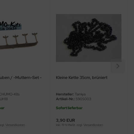
uben / -Muttern-Set -
Kleine Kette 35cm, brüniert
CHUMO-Kits
Hersteller:
Tamiya
UH18
Artikel-Nr.:
5905003
bar
Sofort lieferbar
3,90 EUR
zzgl.
Versandkosten
inkl. 19 % MwSt. zzgl.
Versandkosten