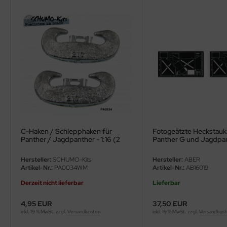
ler
yhawk
rces of Valor / Waltersons
re Hobby
eedom Model Kits
jimi
C-Haken / Schlepphaken für
Fotogeätzte Heckstauki
Panther / Jagdpanther - 1:16 (2
Panther G und Jagdpan
ahleri
Stück)
Hersteller:
SCHUMO-Kits
Hersteller:
ABER
sPatch Models
Artikel-Nr.:
PA0034WM
Artikel-Nr.:
AB16019
Derzeit nicht lieferbar
Lieferbar
cko Models
4,95 EUR
37,50 EUR
ow2B
inkl. 19 % MwSt. zzgl.
Versandkosten
inkl. 19 % MwSt. zzgl.
Versandkos