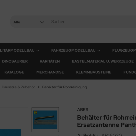
Alle
ILITÄRMODELLBAU
FAHRZEUGMODELLBAU
FLUGZEUG
DINOSAURIER
RARITÄTEN
BASTELMATERIAL U. WERKZEUGE
KATALOGE
MERCHANDISE
KLEMMBAUSTEINE
FUND
Bausätze & Zubehör
Behälter für Rohrreinigungsgestänge und Ersatzantenne Panther
ABER
Behälter für Rohrre
Ersatzantenne Pant
Artikel-Nr.:
AB16020