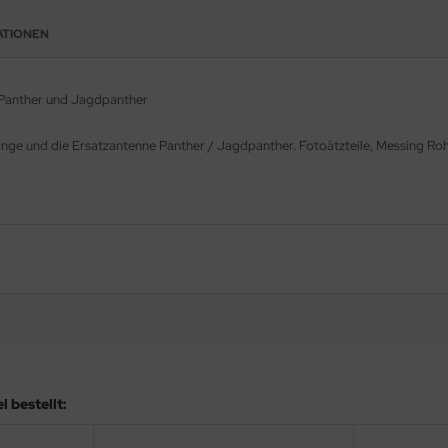
ATIONEN
 Panther und Jagdpanther
änge und die Ersatzantenne Panther / Jagdpanther. Fotoätzteile, Messing Ro
 bestellt: