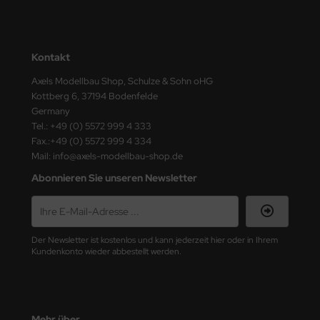
ster Box LTD
ster Tools
Kontakt
ng Model
Axels Modellbau Shop, Schulze & Sohn oHG
Kottberg 6, 37194 Bodenfelde
liput
Germany
Tel.: +49 (0) 5572 999 4 333
niArt
Fax.:+49 (0) 5572 999 4 334
Mail: info@axels-modellbau-shop.de
nicraft
Abonnieren Sie unseren Newsletter
rage Hobby
delcollect
Der Newsletter ist kostenlos und kann jederzeit hier oder in Ihrem
Kundenkonto wieder abbestellt werden.
ebius Models
PC
. Hobby / Gunze Sangyo
Mehr über...