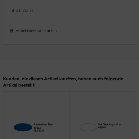
ler
Inhalt: 20 ml
yhawk
Artikeldatenblatt drucken
rces of Valor / Waltersons
re Hobby
eedom Model Kits
jimi
Kunden, die diesen Artikel kauften, haben auch folgende
Artikel bestellt:
ahleri
sPatch Models
cko Models
ow2B