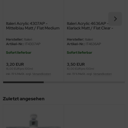
eat Wall Hobby
segawa
Italeri Acrylic 4307AP -
Italeri Acrylic 4636AP -
ller
Mittelblau Matt / Flat Medium
Klarlack Matt / Flat Clear -
Blue - FS35095 - 20ml
35ml
 Models
Hersteller:
Italeri
Hersteller:
Italeri
Artikel-Nr.:
IT4307AP
Artikel-Nr.:
IT4636AP
bby 2000
Sofort lieferbar
Sofort lieferbar
bby Boss
3,20 EUR
3,50 EUR
16,00 EUR pro 100ml
10,00 EUR pro 100ml
inkl. 19 % MwSt. zzgl.
Versandkosten
inkl. 19 % MwSt. zzgl.
Versandkosten
bby Craft
mbrol
Zuletzt angesehen
LOVE KIT
G Models
M