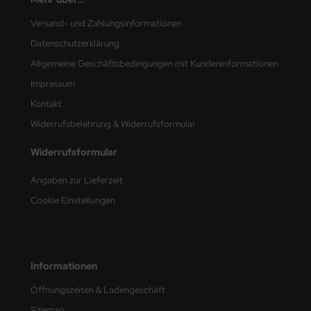
Versand- und Zahlungsinformationen
nu-Beemax
Datenschutzerklärung
nda-Hobby
Allgemeine Geschäftsbedingungen mit Kundeninformationen
Impressum
gasus Hobbies
Kontakt
atz Nunu
Widerrufsbelehrung & Widerrufsformular
usmodel
Widerrufsformular
ar Lights
Angaben zur Lieferzeit
Cookie Einstellungen
ntos Model
vell
ich.Models
Informationen
Öffnungszeiten & Ladengeschäft
den
Sitemap