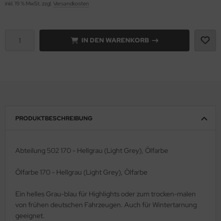
inkl. 19 % MwSt. zzgl.
Versandkosten
e Field Model 1:35
rson Modelsport
IN DEN WARENKORB
bre Model - 1:35
assy Hobby
ar Art / Glow 2B 1:35
MK
nstige Hersteller
eatex
kom 1:35
s Werk
PRODUKTBESCHREIBUNG
miya 1:35
luxe Materials
under Model 1:35
ODELKITS
Abteilung 502 170 - Hellgrau (Light Grey), Ölfarbe
umpeter 1:35
agon Models
Ölfarbe 170 - Hellgrau (Light Grey), Ölfarbe
ezda 1:35
uard
Ein helles Grau-blau für Highlights oder zum trocken-malen
von frühen deutschen Fahrzeugen. Auch für Wintertarnung
behör Maßstab 1:35
ergreen Scale Models
geeignet.