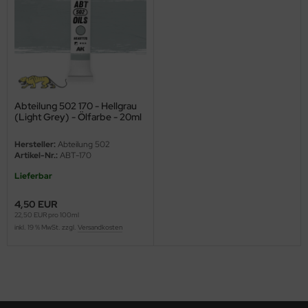
ini Model
leri
ata
Abteilung 502 170 - Hellgrau
O Collections
(Light Grey) - Ölfarbe - 20ml
NETIC
Hersteller:
Abteilung 502
Artikel-Nr.:
ABT-170
tty Hawk Model
Lieferbar
tare
4,50 EUR
22,50 EUR pro 100ml
ick
inkl. 19 % MwSt. zzgl.
Versandkosten
gic Factory
ASTER