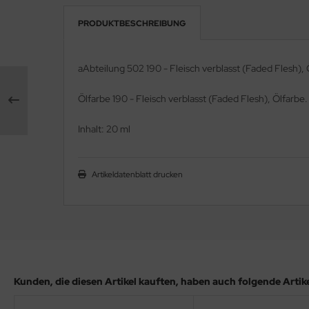
PRODUKTBESCHREIBUNG
e Field Model 1:35
rson Modelsport
bre Model - 1:35
assy Hobby
aAbteilung 502 190 - Fleisch verblasst (Faded Flesh), 
ar Art / Glow 2B 1:35
MK
Ölfarbe 190 - Fleisch verblasst (Faded Flesh), Ölfarbe.
nstige Hersteller
eatex
Inhalt: 20 ml
kom 1:35
s Werk
Artikeldatenblatt drucken
miya 1:35
luxe Materials
under Model 1:35
ODELKITS
umpeter 1:35
agon Models
ezda 1:35
uard
Kunden, die diesen Artikel kauften, haben auch folgende Artikel
behör Maßstab 1:35
ergreen Scale Models