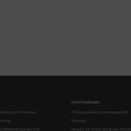
Informationen
ahlungsinformationen
Öffnungszeiten & Ladengeschäft
lärung
Sitemap
chäftsbedingungen mit
Hinweis zur Entsorgung von Altbat