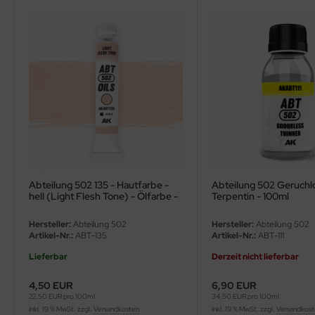
ler
yhawk
rces of Valor / Waltersons
re Hobby
eedom Model Kits
jimi
Abteilung 502 135 - Hautfarbe -
Abteilung 502 Geruchl
hell (Light Flesh Tone) - Ölfarbe -
Terpentin - 100ml
ahleri
20ml
Hersteller:
Abteilung 502
Hersteller:
Abteilung 502
sPatch Models
Artikel-Nr.:
ABT-135
Artikel-Nr.:
ABT-111
Lieferbar
Derzeit nicht lieferbar
cko Models
4,50 EUR
6,90 EUR
ow2B
22,50 EUR pro 100ml
34,50 EUR pro 100ml
inkl. 19 % MwSt. zzgl.
Versandkosten
inkl. 19 % MwSt. zzgl.
Versandkos