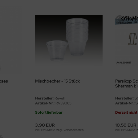
oses
Mischbecher - 15 Stück
Persikop Sc
Sherman 1:
Hersteller:
Revell
Hersteller:
S
Artikel-Nr.:
RV39065
Artikel-Nr.:
S
Sofort lieferbar
Derzeit nicht
3,90 EUR
10,50 EUR
inkl. 19 % MwSt. zzgl.
Versandkosten
inkl. 19 % MwSt. 
ten