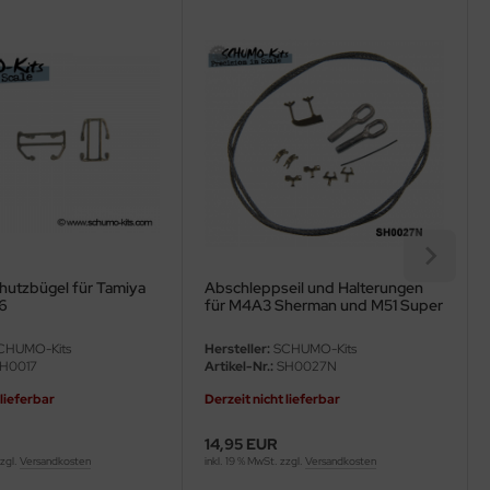
hutzbügel für Tamiya
Abschleppseil und Halterungen
16
für M4A3 Sherman und M51 Super
Sherman
CHUMO-Kits
Hersteller:
SCHUMO-Kits
H0017
Artikel-Nr.:
SH0027N
 lieferbar
Derzeit nicht lieferbar
14,95 EUR
zzgl.
Versandkosten
inkl. 19 % MwSt. zzgl.
Versandkosten