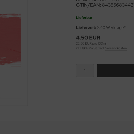
GTIN/EAN:
843556834421
Lieferbar
Lieferzeit:
3-10 Werktage*
4,50 EUR
22,50 EUR pro 100ml
inkl. 19 % MwSt. zzgl.
Versandkosten