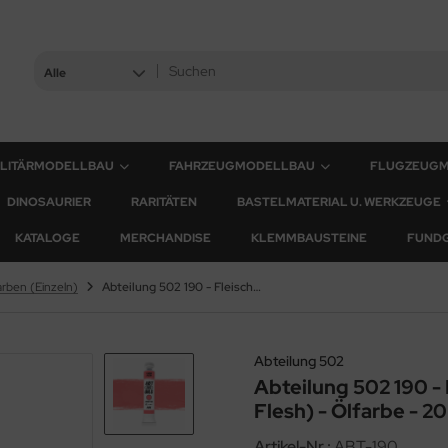
Alle
ILITÄRMODELLBAU
FAHRZEUGMODELLBAU
FLUGZEUG
DINOSAURIER
RARITÄTEN
BASTELMATERIAL U. WERKZEUGE
KATALOGE
MERCHANDISE
KLEMMBAUSTEINE
FUND
arben (Einzeln)
Abteilung 502 190 - Fleisch verblasst (Faded Flesh) - Ölfarbe - 20ml
Abteilung 502
Abteilung 502 190 - 
Flesh) - Ölfarbe - 2
Artikel-Nr.:
ABT-190