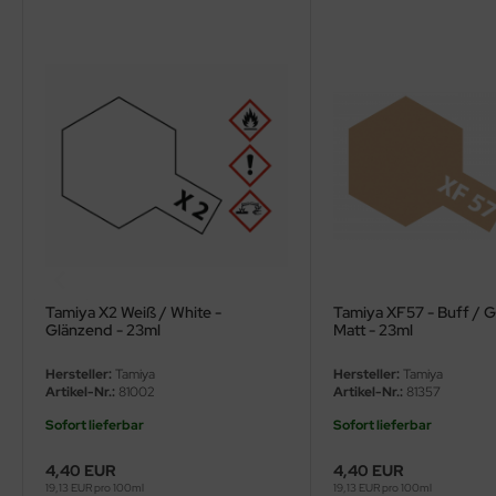
ler
yhawk
rces of Valor / Waltersons
re Hobby
eedom Model Kits
jimi
ahleri
Tamiya X2 Weiß / White -
Tamiya XF57 - Buff / G
Glänzend - 23ml
Matt - 23ml
sPatch Models
Hersteller:
Tamiya
Hersteller:
Tamiya
Artikel-Nr.:
81002
Artikel-Nr.:
81357
cko Models
Sofort lieferbar
Sofort lieferbar
ow2B
4,40 EUR
4,40 EUR
19,13 EUR pro 100ml
19,13 EUR pro 100ml