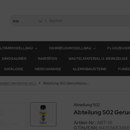
Alle
ILITÄRMODELLBAU
FAHRZEUGMODELLBAU
FLUGZEUG
DINOSAURIER
RARITÄTEN
BASTELMATERIAL U. WERKZEUGE
KATALOGE
MERCHANDISE
KLEMMBAUSTEINE
FUND
fsmittel (Verdünner etc.)
Abteilung 502 Geruchloses Terpentin - 100ml
Abteilung 502
Abteilung 502 Geruc
Artikel-Nr.:
ABT-111
GTIN/EAN:
84355683458