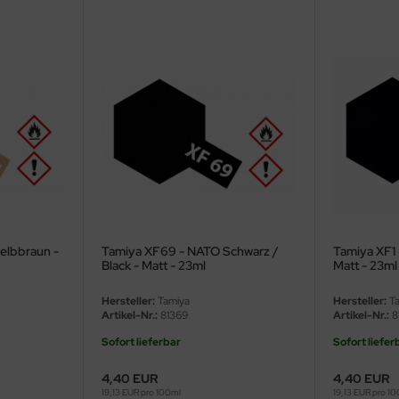
elbbraun -
Tamiya XF69 - NATO Schwarz /
Tamiya XF1 
Black - Matt - 23ml
Matt - 23ml
Hersteller:
Tamiya
Hersteller:
Ta
Artikel-Nr.:
81369
Artikel-Nr.:
8
Sofort lieferbar
Sofort liefer
4,40 EUR
4,40 EUR
19,13 EUR pro 100ml
19,13 EUR pro 1