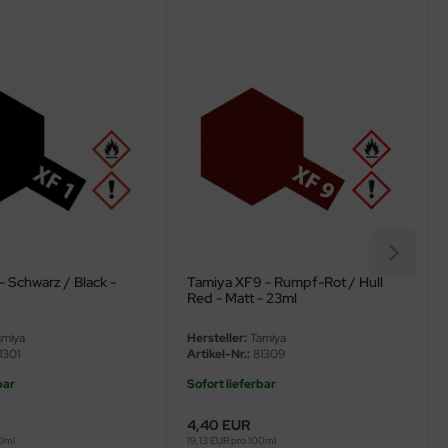
- Schwarz / Black -
Tamiya XF9 - Rumpf-Rot / Hull
Red - Matt - 23ml
miya
Hersteller:
Tamiya
1301
Artikel-Nr.:
81309
bar
Sofort lieferbar
4,40 EUR
00ml
19,13 EUR pro 100ml