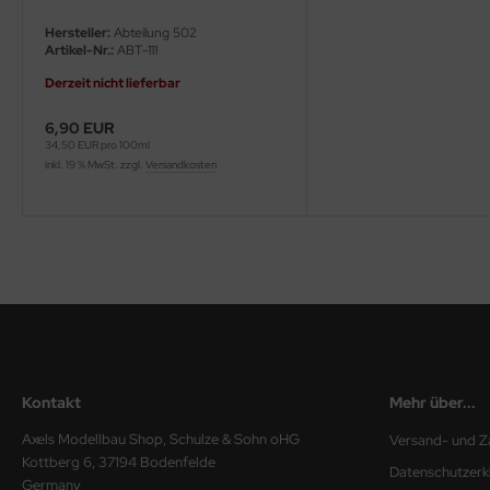
Hersteller:
Abteilung 502
ini Model
Artikel-Nr.:
ABT-111
leri
Derzeit nicht lieferbar
6,90 EUR
ata
34,50 EUR pro 100ml
inkl. 19 % MwSt. zzgl.
Versandkosten
O Collections
NETIC
tty Hawk Model
tare
ick
Kontakt
Mehr über...
gic Factory
Axels Modellbau Shop, Schulze & Sohn oHG
Versand- und Z
ASTER
Kottberg 6, 37194 Bodenfelde
Datenschutzerk
Germany