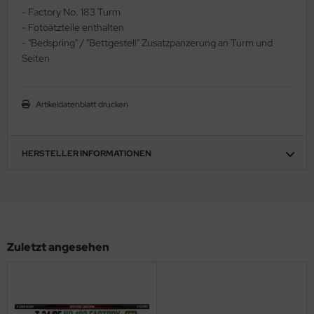
- Factory No. 183 Turm
ler
- Fotoätzteile enthalten
- "Bedspring" / "Bettgestell" Zusatzpanzerung an Turm und
yhawk
Seiten
rces of Valor / Waltersons
Artikeldatenblatt drucken
re Hobby
eedom Model Kits
HERSTELLER INFORMATIONEN
jimi
ahleri
sPatch Models
Zuletzt angesehen
cko Models
ow2B