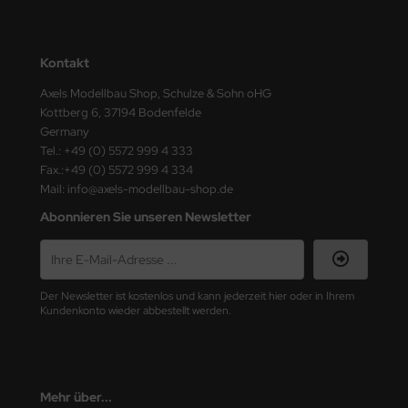
ini Model
Kontakt
leri
Axels Modellbau Shop, Schulze & Sohn oHG
ata
Kottberg 6, 37194 Bodenfelde
Germany
O Collections
Tel.: +49 (0) 5572 999 4 333
Fax.:+49 (0) 5572 999 4 334
NETIC
Mail: info@axels-modellbau-shop.de
Abonnieren Sie unseren Newsletter
tty Hawk Model
tare
Der Newsletter ist kostenlos und kann jederzeit hier oder in Ihrem
ick
Kundenkonto wieder abbestellt werden.
gic Factory
ASTER
Mehr über...