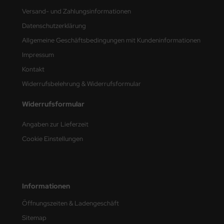
ster Box LTD
Versand- und Zahlungsinformationen
Datenschutzerklärung
ster Tools
Allgemeine Geschäftsbedingungen mit Kundeninformationen
ng Model
Impressum
Kontakt
liput
Widerrufsbelehrung & Widerrufsformular
niArt
Widerrufsformular
nicraft
Angaben zur Lieferzeit
rage Hobby
Cookie Einstellungen
delcollect
ebius Models
Informationen
PC
Öffnungszeiten & Ladengeschäft
Sitemap
. Hobby / Gunze Sangyo