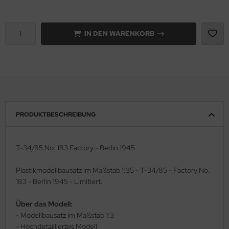
rson Modelsport
IN DEN WARENKORB
assy Hobby
MK
eatex
s Werk
PRODUKTBESCHREIBUNG
luxe Materials
T-34/85 No. 183 Factory - Berlin 1945
ODELKITS
Plastikmodellbausatz im Maßstab 1:35 - T-34/85 - Factory No.
agon Models
183 - Berlin 1945 - Limitiert.
uard
Über das Modell:
- Modellbausatz im Maßstab 1:3
ergreen Scale Models
- Hochdetailliertes Modell