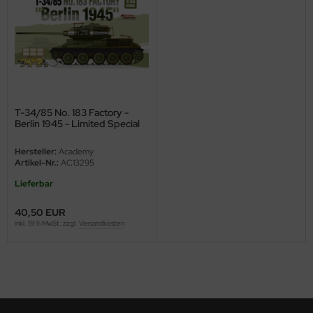
eat Wall Hobby
segawa
ller
 Models
T-34/85 No. 183 Factory -
Berlin 1945 - Limited Special
bby 2000
Edition - 1:35
Hersteller:
Academy
bby Boss
Artikel-Nr.:
AC13295
Lieferbar
bby Craft
40,50 EUR
mbrol
inkl. 19 % MwSt. zzgl.
Versandkosten
LOVE KIT
G Models
M