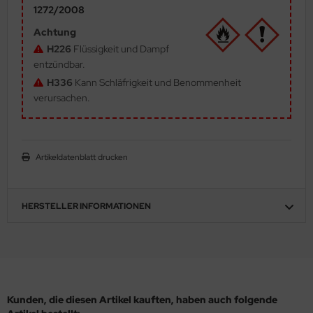
1272/2008
ler
Achtung
yhawk
H226
Flüssigkeit und Dampf
entzündbar.
rces of Valor / Waltersons
H336
Kann Schläfrigkeit und Benommenheit
verursachen.
re Hobby
eedom Model Kits
Artikeldatenblatt drucken
jimi
ahleri
HERSTELLER INFORMATIONEN
sPatch Models
cko Models
ow2B
Kunden, die diesen Artikel kauften, haben auch folgende