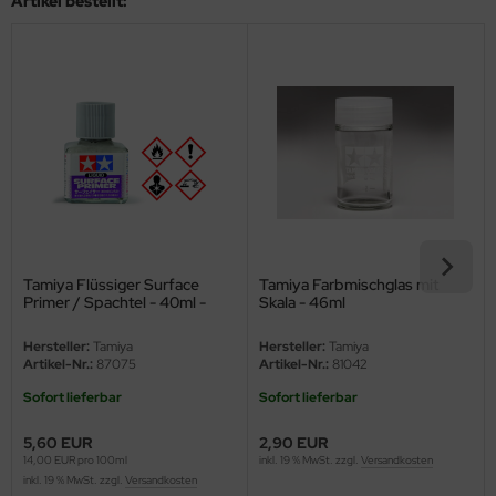
Artikel bestellt:
eat Wall Hobby
segawa
ller
 Models
bby 2000
bby Boss
Tamiya Flüssiger Surface
Tamiya Farbmischglas mit
bby Craft
Primer / Spachtel - 40ml -
Skala - 46ml
Grau
mbrol
Hersteller:
Tamiya
Hersteller:
Tamiya
Artikel-Nr.:
87075
Artikel-Nr.:
81042
LOVE KIT
Sofort lieferbar
Sofort lieferbar
G Models
5,60 EUR
2,90 EUR
14,00 EUR pro 100ml
inkl. 19 % MwSt. zzgl.
Versandkosten
inkl. 19 % MwSt. zzgl.
Versandkosten
M