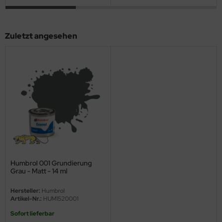
ini Model
Zuletzt angesehen
leri
ata
O Collections
NETIC
tty Hawk Model
tare
Humbrol 001 Grundierung
ick
Grau - Matt - 14 ml
gic Factory
Hersteller:
Humbrol
Artikel-Nr.:
HUM1520001
ASTER
Sofort lieferbar