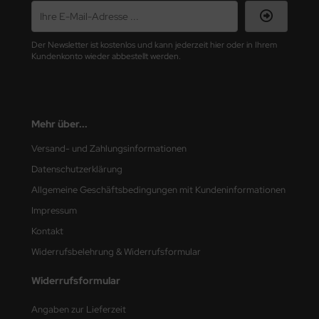
nu-Beemax
Der Newsletter ist kostenlos und kann jederzeit hier oder in Ihrem
Kundenkonto wieder abbestellt werden.
nda-Hobby
gasus Hobbies
atz Nunu
Mehr über...
Versand- und Zahlungsinformationen
usmodel
Datenschutzerklärung
ar Lights
Allgemeine Geschäftsbedingungen mit Kundeninformationen
Impressum
ntos Model
Kontakt
vell
Widerrufsbelehrung & Widerrufsformular
ich.Models
Widerrufsformular
den
Angaben zur Lieferzeit