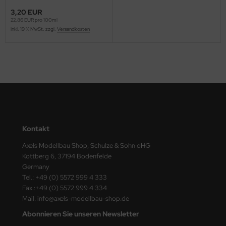
ster Box LTD
3,20 EUR
22,86 EUR pro 100ml
ster Tools
inkl. 19 % MwSt. zzgl.
Versandkosten
ng Model
liput
niArt
nicraft
Kontakt
rage Hobby
Axels Modellbau Shop, Schulze & Sohn oHG
Kottberg 6, 37194 Bodenfelde
delcollect
Germany
Tel.: +49 (0) 5572 999 4 333
ebius Models
Fax.:+49 (0) 5572 999 4 334
Mail: info@axels-modellbau-shop.de
PC
Abonnieren Sie unseren Newsletter
. Hobby / Gunze Sangyo