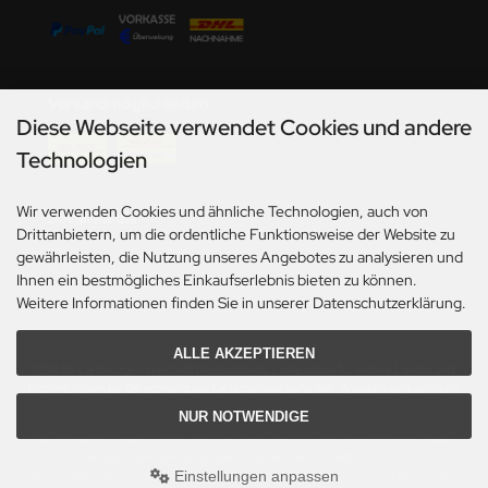
undermodel
ger Model
umpeter
Versandmöglichkeiten
Diese Webseite verwendet Cookies und andere
lejo
Technologien
spid Models
Wir verwenden Cookies und ähnliche Technologien, auch von
Social Media
Drittanbietern, um die ordentliche Funktionsweise der Website zu
ezda
gewährleisten, die Nutzung unseres Angebotes zu analysieren und
Ihnen ein bestmögliches Einkaufserlebnis bieten zu können.
Weitere Informationen finden Sie in unserer Datenschutzerklärung.
ALLE AKZEPTIEREN
*Gilt für Lieferungen innerhalb Deutschlands. Lieferzeiten für andere Länder und
Informationen zur Berechnung des Liefertermins siehe hier:
Angaben zur Lieferzeit.
NUR NOTWENDIGE
Alle Preise inkl. gesetzl. MwSt. zzgl.
Versandkosten
. Die durchgestrichenen Preise
entsprechen dem bisherigen Preis bei Axels Modellbau Shop.
Einstellungen anpassen
Axels Modellbau Shop © 2026 | Template based on modified eCommerce Shopsoftware