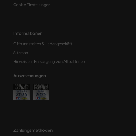
Cookie Einstellungen
e Field Model
bre Model
HUMO-Kits
Informationen
Öffnungszeiten & Ladengeschäft
unkmodels
Sitemap
ar Art
Hinweis zur Entsorgung von Altbatterien
ecial Hobby
Auszeichnungen
ar-Decals
yata
kom
miya
Zahlungsmethoden