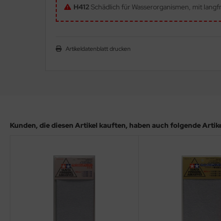
H412
Schädlich für Wasserorganismen, mit langfr
ler
yhawk
Artikeldatenblatt drucken
rces of Valor / Waltersons
re Hobby
eedom Model Kits
jimi
Kunden, die diesen Artikel kauften, haben auch folgende Artikel
ahleri
sPatch Models
cko Models
ow2B