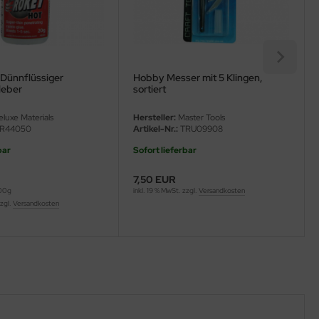
 Dünnflüssiger
Hobby Messer mit 5 Klingen,
leber
sortiert
luxe Materials
Hersteller:
Master Tools
R44050
Artikel-Nr.:
TRU09908
bar
Sofort lieferbar
7,50 EUR
100g
inkl. 19 % MwSt. zzgl.
Versandkosten
zzgl.
Versandkosten