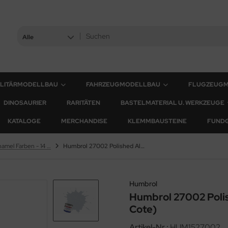
Alle
ILITÄRMODELLBAU
FAHRZEUGMODELLBAU
FLUGZEUG
DINOSAURIER
RARITÄTEN
BASTELMATERIAL U. WERKZEUGE
KATALOGE
MERCHANDISE
KLEMMBAUSTEINE
FUND
Humbrol Enamel Farben - 14 ml
Humbrol 27002 Polished Aluminium (Metal Cote)
Humbrol
Humbrol 27002 Poli
Cote)
Artikel-Nr.:
HUM1527002