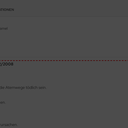
ATIONEN
namel
72/2008
die Atemwege tödlich sein.
hen.
rursachen.