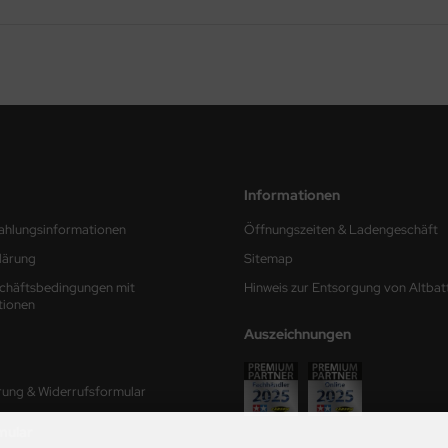
Informationen
ahlungsinformationen
Öffnungszeiten & Ladengeschäft
lärung
Sitemap
chäftsbedingungen mit
Hinweis zur Entsorgung von Altbat
tionen
Auszeichnungen
rung & Widerrufsformular
mular