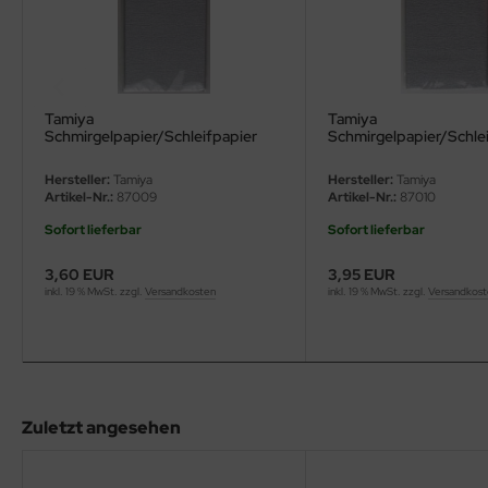
eat Wall Hobby
segawa
ller
Tamiya
Tamiya
Schmirgelpapier/Schleifpapier
Schmirgelpapier/Schle
 Models
(Mittel)
(fein)
Hersteller:
Tamiya
Hersteller:
Tamiya
bby 2000
Artikel-Nr.:
87009
Artikel-Nr.:
87010
Sofort lieferbar
Sofort lieferbar
bby Boss
3,60 EUR
3,95 EUR
bby Craft
inkl. 19 % MwSt. zzgl.
Versandkosten
inkl. 19 % MwSt. zzgl.
Versandkos
mbrol
LOVE KIT
Zuletzt angesehen
G Models
M