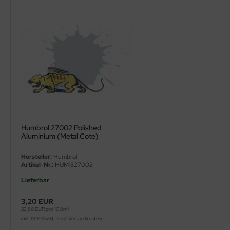
ini Model
leri
ata
O Collections
NETIC
tty Hawk Model
Humbrol 27002 Polished
Aluminium (Metal Cote)
tare
Hersteller:
Humbrol
Artikel-Nr.:
HUM1527002
ick
Lieferbar
gic Factory
3,20 EUR
22,86 EUR pro 100ml
ASTER
inkl. 19 % MwSt. zzgl.
Versandkosten