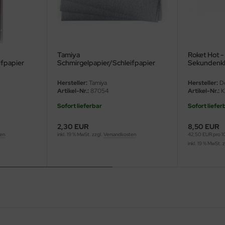
Tamiya
Roket Hot -
ifpapier
Schmirgelpapier/Schleifpapier
Sekundenk
P400 - 3 Bögen
Hersteller:
Tamiya
Hersteller:
De
Artikel-Nr.:
87054
Artikel-Nr.:
K
Sofort lieferbar
Sofort liefer
2,30 EUR
8,50 EUR
ten
inkl. 19 % MwSt. zzgl.
Versandkosten
42,50 EUR pro 
inkl. 19 % MwSt. 