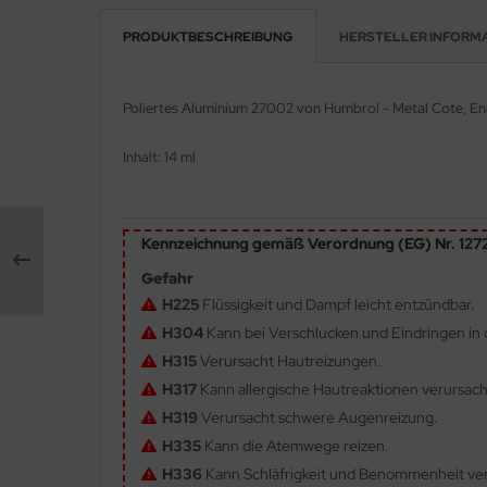
PRODUKTBESCHREIBUNG
HERSTELLER INFORM
e Field Model 1:35
rson Modelsport
bre Model - 1:35
assy Hobby
Poliertes Aluminium 27002
von Humbrol - Metal Cote, E
ar Art / Glow 2B 1:35
MK
Inhalt: 14 ml
nstige Hersteller
eatex
kom 1:35
s Werk
Kennzeichnung gemäß Verordnung (EG) Nr. 12
miya 1:35
Gefahr
luxe Materials
H225
Flüssigkeit und Dampf leicht entzündbar.
under Model 1:35
ODELKITS
H304
Kann bei Verschlucken und Eindringen in 
H315
Verursacht Hautreizungen.
umpeter 1:35
agon Models
H317
Kann allergische Hautreaktionen verursac
ezda 1:35
H319
Verursacht schwere Augenreizung.
uard
H335
Kann die Atemwege reizen.
behör Maßstab 1:35
ergreen Scale Models
H336
Kann Schläfrigkeit und Benommenheit ve