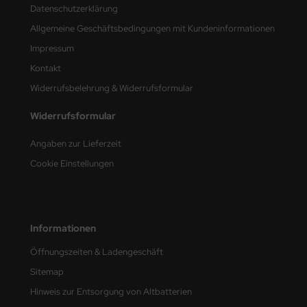
Datenschutzerklärung
nu-Beemax
Allgemeine Geschäftsbedingungen mit Kundeninformationen
Impressum
nda-Hobby
Kontakt
gasus Hobbies
Widerrufsbelehrung & Widerrufsformular
atz Nunu
Widerrufsformular
Angaben zur Lieferzeit
usmodel
Cookie Einstellungen
ar Lights
ntos Model
Informationen
vell
Öffnungszeiten & Ladengeschäft
ich.Models
Sitemap
den
Hinweis zur Entsorgung von Altbatterien