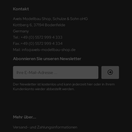
ster Box LTD
Kontakt
ster Tools
Axels Modellbau Shop, Schulze & Sohn oHG
Kottberg 6, 37194 Bodenfelde
ng Model
Germany
Tel.: +49 (0) 5572 999 4 333
liput
Fax.:+49 (0) 5572 999 4 334
Mail: info@axels-modellbau-shop.de
niArt
Abonnieren Sie unseren Newsletter
nicraft
rage Hobby
Der Newsletter ist kostenlos und kann jederzeit hier oder in Ihrem
Kundenkonto wieder abbestellt werden.
delcollect
ebius Models
Mehr über...
PC
Versand- und Zahlungsinformationen
. Hobby / Gunze Sangyo