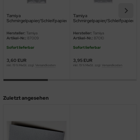
eat Wall Hobby
segawa
Tamiya
Tamiya
Schmirgelpapier/Schleifpapier
Schmirgelpapier/Schleifpapier
(Mittel)
(fein)
ller
Hersteller:
Tamiya
Hersteller:
Tamiya
Artikel-Nr.:
87009
Artikel-Nr.:
87010
 Models
Sofort lieferbar
Sofort lieferbar
bby 2000
3,60 EUR
3,95 EUR
inkl. 19 % MwSt. zzgl.
Versandkosten
inkl. 19 % MwSt. zzgl.
Versandkosten
bby Boss
bby Craft
mbrol
Zuletzt angesehen
LOVE KIT
G Models
M