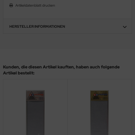
Artikeldatenblatt drucken
ler
yhawk
HERSTELLER INFORMATIONEN
rces of Valor / Waltersons
re Hobby
eedom Model Kits
Kunden, die diesen Artikel kauften, haben auch folgende
jimi
Artikel bestellt:
ahleri
sPatch Models
cko Models
ow2B