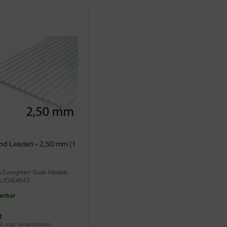
nd Leisten - 2,50 mm (1
:
Evergreen Scale Models
:
EVE4543
ferbar
R
St. zzgl.
Versandkosten