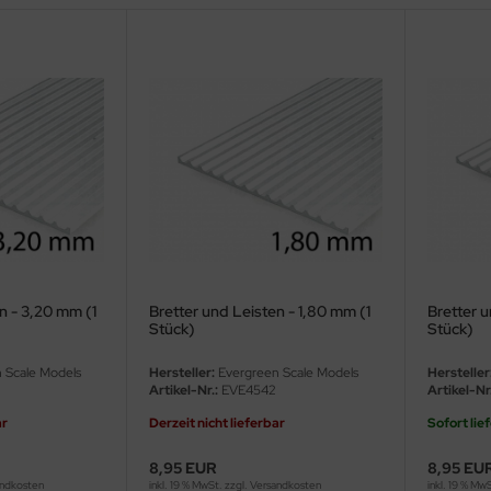
n - 3,20 mm (1
Bretter und Leisten - 1,80 mm (1
Bretter u
Stück)
Stück)
 Scale Models
Hersteller:
Evergreen Scale Models
Hersteller
Artikel-Nr.:
EVE4542
Artikel-Nr.
ar
Derzeit nicht lieferbar
Sofort lie
8,95 EUR
8,95 EU
ndkosten
inkl. 19 % MwSt. zzgl.
Versandkosten
inkl. 19 % Mw