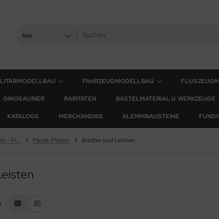
Alle
ILITÄRMODELLBAU
FAHRZEUGMODELLBAU
FLUGZEUG
DINOSAURIER
RARITÄTEN
BASTELMATERIAL U. WERKZEUGE
KATALOGE
MERCHANDISE
KLEMMBAUSTEINE
FUND
Evergreen Scale Models - Profile
Plastik-Platten
Bretter und Leisten
Leisten
n