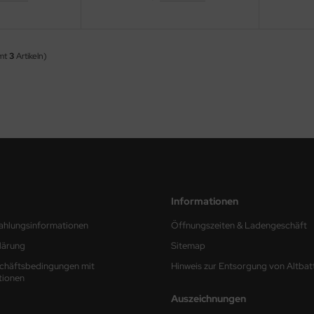
amt
3
Artikeln)
Informationen
ahlungsinformationen
Öffnungszeiten & Ladengeschäft
lärung
Sitemap
chäftsbedingungen mit
Hinweis zur Entsorgung von Altbat
tionen
Auszeichnungen