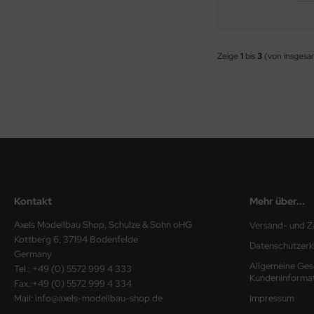
e Field Model 1:35
rson Modelsport
Zeige
1
bis
3
(von insges
bre Model - 1:35
assy Hobby
ar Art / Glow 2B 1:35
MK
nstige Hersteller
eatex
kom 1:35
s Werk
miya 1:35
luxe Materials
Kontakt
Mehr über...
under Model 1:35
ODELKITS
Axels Modellbau Shop, Schulze & Sohn oHG
Versand- und Z
umpeter 1:35
Kottberg 6, 37194 Bodenfelde
agon Models
Datenschutzerk
Germany
Allgemeine Ges
ezda 1:35
Tel.: +49 (0) 5572 999 4 333
uard
Kundeninforma
Fax.:+49 (0) 5572 999 4 334
Mail: info@axels-modellbau-shop.de
Impressum
behör Maßstab 1:35
ergreen Scale Models