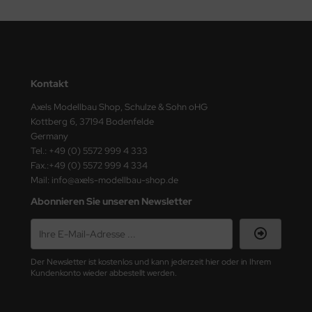
ini Model
leri
ata
Kontakt
Axels Modellbau Shop, Schulze & Sohn oHG
O Collections
Kottberg 6, 37194 Bodenfelde
Germany
NETIC
Tel.: +49 (0) 5572 999 4 333
Fax.:+49 (0) 5572 999 4 334
tty Hawk Model
Mail: info@axels-modellbau-shop.de
tare
Abonnieren Sie unseren Newsletter
ick
gic Factory
Der Newsletter ist kostenlos und kann jederzeit hier oder in Ihrem
Kundenkonto wieder abbestellt werden.
ASTER