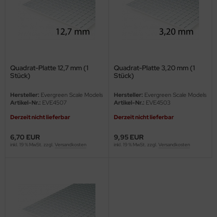
ler
yhawk
rces of Valor / Waltersons
Quadrat-Platte 12,7 mm (1
Quadrat-Platte 3,20 mm (1
re Hobby
Stück)
Stück)
eedom Model Kits
Hersteller:
Evergreen Scale Models
Hersteller:
Evergreen Scale Models
Artikel-Nr.:
EVE4507
Artikel-Nr.:
EVE4503
jimi
Derzeit nicht lieferbar
Derzeit nicht lieferbar
ahleri
6,70 EUR
9,95 EUR
inkl. 19 % MwSt. zzgl.
Versandkosten
inkl. 19 % MwSt. zzgl.
Versandkosten
sPatch Models
cko Models
ow2B