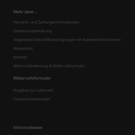
ster Box LTD
Mehr über...
ster Tools
Versand- und Zahlungsinformationen
ng Model
Datenschutzerklärung
Allgemeine Geschäftsbedingungen mit Kundeninformationen
liput
Impressum
niArt
Kontakt
Widerrufsbelehrung & Widerrufsformular
nicraft
Widerrufsformular
rage Hobby
Angaben zur Lieferzeit
delcollect
Cookie Einstellungen
ebius Models
PC
Informationen
. Hobby / Gunze Sangyo