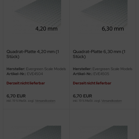
e Field Model 1:35
rson Modelsport
bre Model - 1:35
assy Hobby
ar Art / Glow 2B 1:35
MK
Quadrat-Platte 4,20 mm (1
Quadrat-Platte 6,30 mm (1
nstige Hersteller
eatex
Stück)
Stück)
kom 1:35
s Werk
Hersteller:
Evergreen Scale Models
Hersteller:
Evergreen Scale Models
Artikel-Nr.:
EVE4504
Artikel-Nr.:
EVE4505
miya 1:35
luxe Materials
Derzeit nicht lieferbar
Derzeit nicht lieferbar
under Model 1:35
ODELKITS
6,70 EUR
6,70 EUR
inkl. 19 % MwSt. zzgl.
Versandkosten
inkl. 19 % MwSt. zzgl.
Versandkosten
umpeter 1:35
agon Models
ezda 1:35
uard
behör Maßstab 1:35
ergreen Scale Models