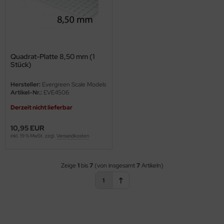
eat Wall Hobby
segawa
ller
Quadrat-Platte 8,50 mm (1
Stück)
 Models
Hersteller:
Evergreen Scale Models
bby 2000
Artikel-Nr.:
EVE4506
Derzeit nicht lieferbar
bby Boss
10,95 EUR
bby Craft
inkl. 19 % MwSt. zzgl.
Versandkosten
mbrol
Zeige
1
bis
7
(von insgesamt
7
Artikeln)
LOVE KIT
1
G Models
M