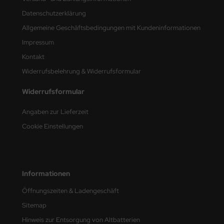
Datenschutzerklärung
nu-Beemax
Allgemeine Geschäftsbedingungen mit Kundeninformationen
nda-Hobby
Impressum
Kontakt
gasus Hobbies
Widerrufsbelehrung & Widerrufsformular
atz Nunu
Widerrufsformular
usmodel
Angaben zur Lieferzeit
Cookie Einstellungen
ar Lights
ntos Model
vell
Informationen
Öffnungszeiten & Ladengeschäft
ich.Models
Sitemap
den
Hinweis zur Entsorgung von Altbatterien