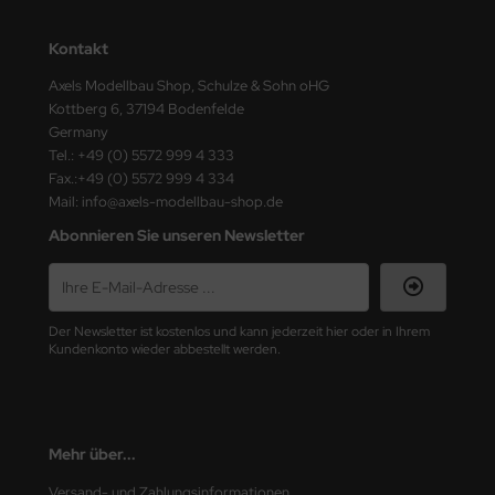
ster Box LTD
Kontakt
ster Tools
Axels Modellbau Shop, Schulze & Sohn oHG
Kottberg 6, 37194 Bodenfelde
ng Model
Germany
Tel.: +49 (0) 5572 999 4 333
liput
Fax.:+49 (0) 5572 999 4 334
Mail: info@axels-modellbau-shop.de
niArt
Abonnieren Sie unseren Newsletter
nicraft
rage Hobby
Der Newsletter ist kostenlos und kann jederzeit hier oder in Ihrem
delcollect
Kundenkonto wieder abbestellt werden.
ebius Models
PC
Mehr über...
. Hobby / Gunze Sangyo
Versand- und Zahlungsinformationen