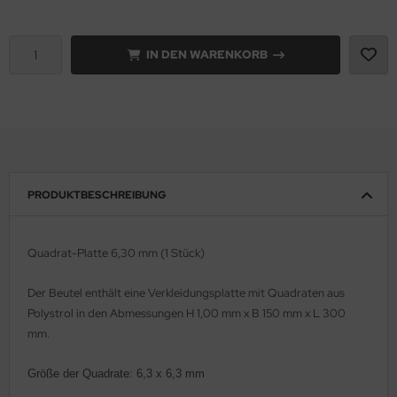
e Field Model 1:35
rson Modelsport
IN DEN WARENKORB
bre Model - 1:35
assy Hobby
ar Art / Glow 2B 1:35
MK
nstige Hersteller
eatex
kom 1:35
s Werk
PRODUKTBESCHREIBUNG
miya 1:35
luxe Materials
Quadrat-Platte 6,30 mm (1 Stück)
under Model 1:35
ODELKITS
Der Beutel enthält eine
Verkleidungsplatte mit Quadraten
aus
umpeter 1:35
agon Models
Polystrol in den Abmessungen H 1,00 mm x B 150 mm x L 300
mm.
ezda 1:35
uard
Größe der Quadrate:
6,3 x 6,3 mm
behör Maßstab 1:35
ergreen Scale Models