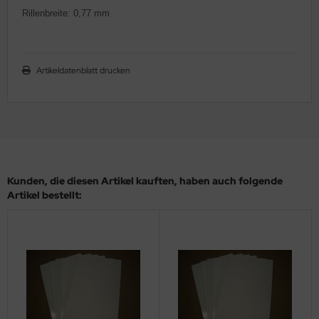
Rillenbreite:
0,77 mm
ler
yhawk
Artikeldatenblatt drucken
rces of Valor / Waltersons
re Hobby
eedom Model Kits
jimi
Kunden, die diesen Artikel kauften, haben auch folgende
Artikel bestellt:
ahleri
sPatch Models
cko Models
ow2B