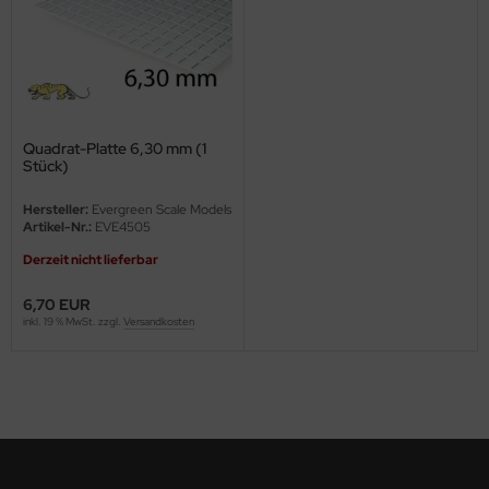
ini Model
leri
ata
Quadrat-Platte 6,30 mm (1
Stück)
O Collections
Hersteller:
Evergreen Scale Models
NETIC
Artikel-Nr.:
EVE4505
Derzeit nicht lieferbar
tty Hawk Model
6,70 EUR
tare
inkl. 19 % MwSt. zzgl.
Versandkosten
ick
gic Factory
ASTER