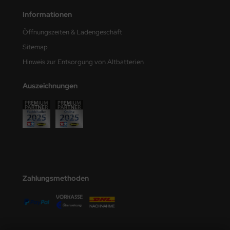
Informationen
ini Model
Öffnungszeiten & Ladengeschäft
leri
Sitemap
ata
Hinweis zur Entsorgung von Altbatterien
O Collections
Auszeichnungen
NETIC
tty Hawk Model
tare
ick
Zahlungsmethoden
gic Factory
ASTER