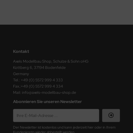
ler
yhawk
rces of Valor / Waltersons
re Hobby
Kontakt
eedom Model Kits
Axels Modellbau Shop, Schulze & Sohn oHG
Kottberg 6, 37194 Bodenfelde
jimi
Germany
Tel.: +49 (0) 5572 999 4 333
ahleri
Fax.:+49 (0) 5572 999 4 334
Mail: info@axels-modellbau-shop.de
sPatch Models
Abonnieren Sie unseren Newsletter
cko Models
ow2B
Der Newsletter ist kostenlos und kann jederzeit hier oder in Ihrem
Kundenkonto wieder abbestellt werden.