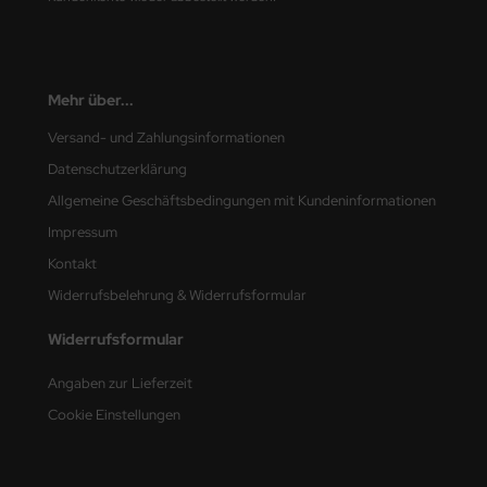
eat Wall Hobby
segawa
ller
Mehr über...
Versand- und Zahlungsinformationen
 Models
Datenschutzerklärung
bby 2000
Allgemeine Geschäftsbedingungen mit Kundeninformationen
Impressum
bby Boss
Kontakt
bby Craft
Widerrufsbelehrung & Widerrufsformular
mbrol
Widerrufsformular
LOVE KIT
Angaben zur Lieferzeit
Cookie Einstellungen
G Models
M