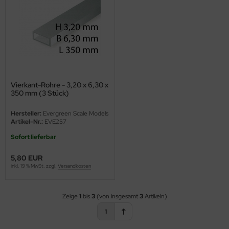
e Field Model 1:35
rson Modelsport
bre Model - 1:35
assy Hobby
ar Art / Glow 2B 1:35
MK
Vierkant-Rohre - 3,20 x 6,30 x
nstige Hersteller
eatex
350 mm (3 Stück)
kom 1:35
s Werk
Hersteller:
Evergreen Scale Models
Artikel-Nr.:
EVE257
miya 1:35
luxe Materials
Sofort lieferbar
under Model 1:35
ODELKITS
5,80 EUR
inkl. 19 % MwSt. zzgl.
Versandkosten
umpeter 1:35
agon Models
ezda 1:35
Zeige
1
bis
3
(von insgesamt
3
Artikeln)
uard
1
behör Maßstab 1:35
ergreen Scale Models