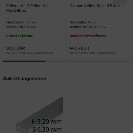
eat Wall Hobby
Feilenset - 3 Feilen für
Diamantfeilen Set - 5 Stück
Modellbau
segawa
Hersteller:
Tamiya
Hersteller:
Krick
Artikel-Nr.:
74046
Artikel-Nr.:
KR492024
ller
Sofort lieferbar
Derzeit nicht lieferbar
 Models
9,50 EUR
14,95 EUR
bby 2000
inkl. 19 % MwSt. zzgl.
Versandkosten
inkl. 19 % MwSt. zzgl.
Versandkosten
bby Boss
Zuletzt angesehen
bby Craft
mbrol
LOVE KIT
G Models
M