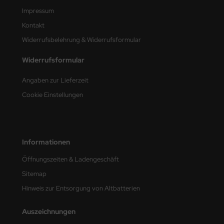
Impressum
nu-Beemax
Kontakt
Widerrufsbelehrung & Widerrufsformular
nda-Hobby
Widerrufsformular
gasus Hobbies
Angaben zur Lieferzeit
atz Nunu
Cookie Einstellungen
usmodel
ar Lights
Informationen
ntos Model
Öffnungszeiten & Ladengeschäft
vell
Sitemap
Hinweis zur Entsorgung von Altbatterien
ich.Models
Auszeichnungen
den