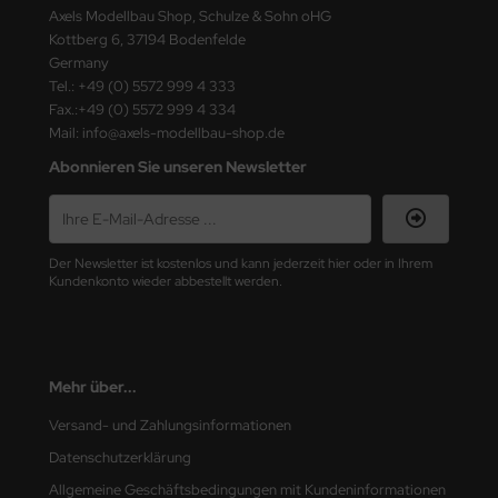
ster Box LTD
Axels Modellbau Shop, Schulze & Sohn oHG
Kottberg 6, 37194 Bodenfelde
ster Tools
Germany
Tel.: +49 (0) 5572 999 4 333
Fax.:+49 (0) 5572 999 4 334
ng Model
Mail: info@axels-modellbau-shop.de
liput
Abonnieren Sie unseren Newsletter
niArt
nicraft
Der Newsletter ist kostenlos und kann jederzeit hier oder in Ihrem
Kundenkonto wieder abbestellt werden.
rage Hobby
delcollect
Mehr über...
ebius Models
Versand- und Zahlungsinformationen
PC
Datenschutzerklärung
Allgemeine Geschäftsbedingungen mit Kundeninformationen
. Hobby / Gunze Sangyo