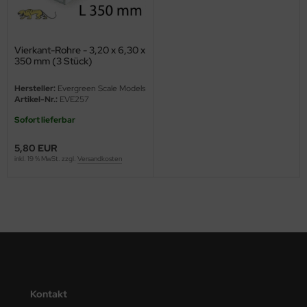
ini Model
Vierkant-Rohre - 3,20 x 6,30 x
leri
350 mm (3 Stück)
ata
Hersteller:
Evergreen Scale Models
Artikel-Nr.:
EVE257
O Collections
Sofort lieferbar
NETIC
5,80 EUR
inkl. 19 % MwSt. zzgl.
Versandkosten
tty Hawk Model
tare
ick
gic Factory
ASTER
Kontakt