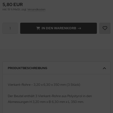
5,80 EUR
inkl. 19 % MwSt. zzgl.
Versandkosten
e Field Model 1:35
rson Modelsport
bre Model - 1:35
assy Hobby
IN DEN WARENKORB
ar Art / Glow 2B 1:35
MK
nstige Hersteller
eatex
kom 1:35
s Werk
miya 1:35
luxe Materials
PRODUKTBESCHREIBUNG
under Model 1:35
ODELKITS
Vierkant-Rohre - 3,20 x 6,30 x 350 mm (3 Stück)
umpeter 1:35
agon Models
Der Beutel enthält 3
Vierkant-
Rohre aus
Polystyrol
in den
ezda 1:35
uard
Abmessungen
H 3,20 mm x B 6,30 mm x L 350 mm.
behör Maßstab 1:35
ergreen Scale Models