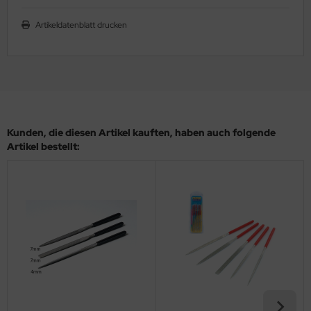
ler
Artikeldatenblatt drucken
yhawk
rces of Valor / Waltersons
re Hobby
Kunden, die diesen Artikel kauften, haben auch folgende
eedom Model Kits
Artikel bestellt:
jimi
ahleri
sPatch Models
cko Models
ow2B