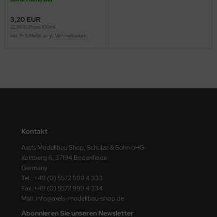
ster Box LTD
3,20 EUR
ster Tools
22,86 EUR pro 100ml
inkl. 19 % MwSt. zzgl.
Versandkosten
ng Model
liput
niArt
nicraft
Kontakt
rage Hobby
Axels Modellbau Shop, Schulze & Sohn oHG
delcollect
Kottberg 6, 37194 Bodenfelde
Germany
ebius Models
Tel.: +49 (0) 5572 999 4 333
Fax.:+49 (0) 5572 999 4 334
PC
Mail: info@axels-modellbau-shop.de
Abonnieren Sie unseren Newsletter
. Hobby / Gunze Sangyo