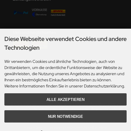
undermodel
ger Model
umpeter
Versandmöglichkeiten
Diese Webseite verwendet Cookies und andere
lejo
Technologien
spid Models
Wir verwenden Cookies und ähnliche Technologien, auch von
Social Media
ezda
Drittanbietern, um die ordentliche Funktionsweise der Website zu
gewährleisten, die Nutzung unseres Angebotes zu analysieren und
Ihnen ein bestmögliches Einkaufserlebnis bieten zu können.
Weitere Informationen finden Sie in unserer Datenschutzerklärung.
ALLE AKZEPTIEREN
*Gilt für Lieferungen innerhalb Deutschlands. Lieferzeiten für andere Länder und
Informationen zur Berechnung des Liefertermins siehe hier:
Angaben zur Lieferzeit.
NUR NOTWENDIGE
Alle Preise inkl. gesetzl. MwSt. zzgl.
Versandkosten
. Die durchgestrichenen Preise
entsprechen dem bisherigen Preis bei Axels Modellbau Shop.