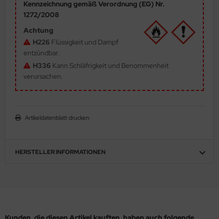
Kennzeichnung gemäß Verordnung (EG) Nr.
ler
1272/2008
Achtung
yhawk
H226
Flüssigkeit und Dampf
entzündbar.
rces of Valor / Waltersons
H336
Kann Schläfrigkeit und Benommenheit
re Hobby
verursachen.
eedom Model Kits
jimi
Artikeldatenblatt drucken
ahleri
HERSTELLER INFORMATIONEN
sPatch Models
cko Models
ow2B
Kunden, die diesen Artikel kauften, haben auch folgende