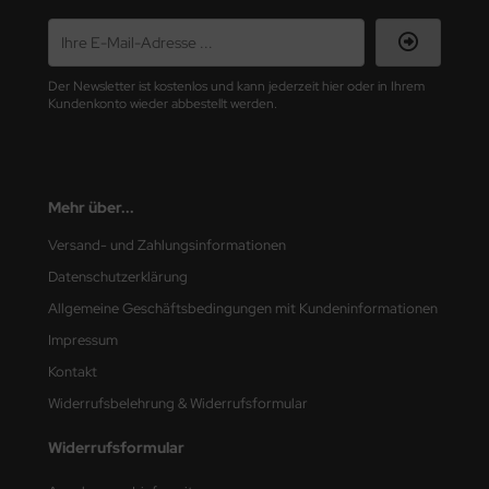
nu-Beemax
Der Newsletter ist kostenlos und kann jederzeit hier oder in Ihrem
nda-Hobby
Kundenkonto wieder abbestellt werden.
gasus Hobbies
atz Nunu
Mehr über...
usmodel
Versand- und Zahlungsinformationen
ar Lights
Datenschutzerklärung
Allgemeine Geschäftsbedingungen mit Kundeninformationen
ntos Model
Impressum
vell
Kontakt
Widerrufsbelehrung & Widerrufsformular
ich.Models
Widerrufsformular
den