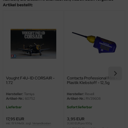
eat Wall Hobby
Artikel bestellt:
segawa
ller
 Models
bby 2000
bby Boss
bby Craft
Vought F4U-1D CORSAIR -
Contacta Professional Mini -
1:72
Plastik Klebstoff - 12,5g
mbrol
Hersteller:
Tamiya
Hersteller:
Revell
Artikel-Nr.:
60752
Artikel-Nr.:
RV39608
LOVE KIT
Lieferbar
Sofort lieferbar
G Models
17,95 EUR
3,95 EUR
inkl. 19 % MwSt. zzgl.
Versandkosten
31,60 EUR pro 100g
M