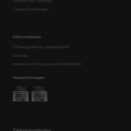
Angaben zur Lieferzeit
e Field Model
Cookie Einstellungen
bre Model
HUMO-Kits
Informationen
unkmodels
Öffnungszeiten & Ladengeschäft
Sitemap
ar Art
Hinweis zur Entsorgung von Altbatterien
ecial Hobby
Auszeichnungen
ar-Decals
yata
kom
miya
Zahlungsmethoden