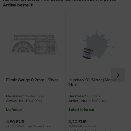
eat Wall Hobby
Artikel bestellt:
segawa
ller
 Models
bby 2000
bby Boss
bby Craft
Filmic Gauge 0,2mm - Silver
Humbrol 011 Silber (Metallic) -
14ml
mbrol
Hersteller:
Master Tools
Hersteller:
Humbrol
Artikel-Nr.:
TRU09941
Artikel-Nr.:
HUM1520011
LOVE KIT
Lieferbar
Sofort lieferbar
G Models
4,50 EUR
3,20 EUR
inkl. 19 % MwSt. zzgl.
Versandkosten
22,86 EUR pro 100ml
M