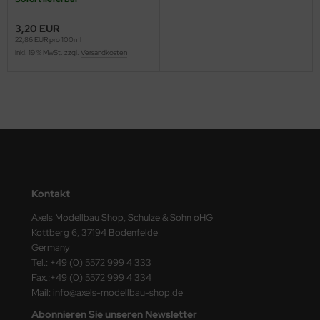
ster Box LTD
3,20 EUR
ster Tools
22,86 EUR pro 100ml
inkl. 19 % MwSt. zzgl.
Versandkosten
ng Model
liput
niArt
nicraft
Kontakt
rage Hobby
Axels Modellbau Shop, Schulze & Sohn oHG
delcollect
Kottberg 6, 37194 Bodenfelde
Germany
ebius Models
Tel.: +49 (0) 5572 999 4 333
Fax.:+49 (0) 5572 999 4 334
PC
Mail: info@axels-modellbau-shop.de
Abonnieren Sie unseren Newsletter
. Hobby / Gunze Sangyo