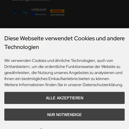
undermodel
ger Model
umpeter
Versandmöglichkeiten
Diese Webseite verwendet Cookies und andere
lejo
Technologien
spid Models
Wir verwenden Cookies und ähnliche Technologien, auch von
Social Media
ezda
Drittanbietern, um die ordentliche Funktionsweise der Website zu
gewährleisten, die Nutzung unseres Angebotes zu analysieren und
Ihnen ein bestmögliches Einkaufserlebnis bieten zu können.
Weitere Informationen finden Sie in unserer Datenschutzerklärung.
ALLE AKZEPTIEREN
*Gilt für Lieferungen innerhalb Deutschlands. Lieferzeiten für andere Länder und
Informationen zur Berechnung des Liefertermins siehe hier:
Angaben zur Lieferzeit.
NUR NOTWENDIGE
Alle Preise inkl. gesetzl. MwSt. zzgl.
Versandkosten
. Die durchgestrichenen Preise
entsprechen dem bisherigen Preis bei Axels Modellbau Shop.