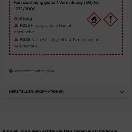
Kennzeichnung gemäß Verordnung (EG) Nr.
ler
1272/2008
Achtung
yhawk
H226
Flüssigkeit und Dampf
entzündbar.
rces of Valor / Waltersons
H336
Kann Schläfrigkeit und Benommenheit
re Hobby
verursachen.
eedom Model Kits
jimi
Artikeldatenblatt drucken
ahleri
HERSTELLER INFORMATIONEN
sPatch Models
cko Models
ow2B
Kunden, die diesen Artikel kauften, haben auch folgende