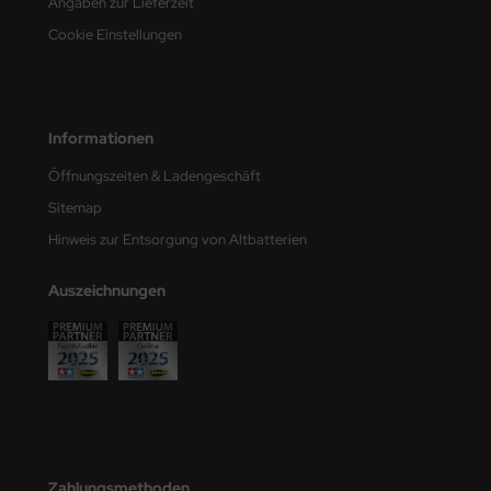
Angaben zur Lieferzeit
e Field Model
Cookie Einstellungen
bre Model
HUMO-Kits
Informationen
unkmodels
Öffnungszeiten & Ladengeschäft
Sitemap
ar Art
Hinweis zur Entsorgung von Altbatterien
ecial Hobby
Auszeichnungen
ar-Decals
yata
kom
miya
Zahlungsmethoden