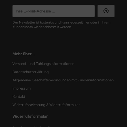
nu-Beemax
Der Newsletter ist kostenlos und kann jederzeit hier oder in Ihrem
nda-Hobby
Kundenkonto wieder abbestellt werden.
gasus Hobbies
atz Nunu
Mehr über...
usmodel
Versand- und Zahlungsinformationen
ar Lights
Datenschutzerklärung
Allgemeine Geschäftsbedingungen mit Kundeninformationen
ntos Model
Impressum
vell
Kontakt
Widerrufsbelehrung & Widerrufsformular
ich.Models
Widerrufsformular
den