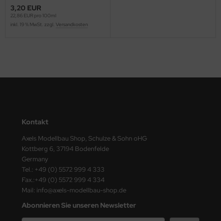
ster Box LTD
3,20 EUR
22,86 EUR pro 100ml
inkl. 19 % MwSt. zzgl.
Versandkosten
ster Tools
ng Model
liput
niArt
nicraft
Kontakt
rage Hobby
Axels Modellbau Shop, Schulze & Sohn oHG
Kottberg 6, 37194 Bodenfelde
delcollect
Germany
Tel.: +49 (0) 5572 999 4 333
ebius Models
Fax.:+49 (0) 5572 999 4 334
Mail: info@axels-modellbau-shop.de
PC
Abonnieren Sie unseren Newsletter
. Hobby / Gunze Sangyo