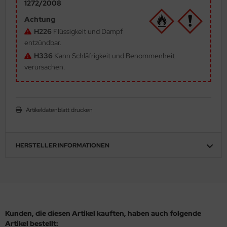
1272/2008
ler
Achtung
H226
Flüssigkeit und Dampf
yhawk
entzündbar.
H336
Kann Schläfrigkeit und Benommenheit
rces of Valor / Waltersons
verursachen.
re Hobby
eedom Model Kits
Artikeldatenblatt drucken
jimi
ahleri
HERSTELLER INFORMATIONEN
sPatch Models
cko Models
ow2B
Kunden, die diesen Artikel kauften, haben auch folgende
Artikel bestellt: