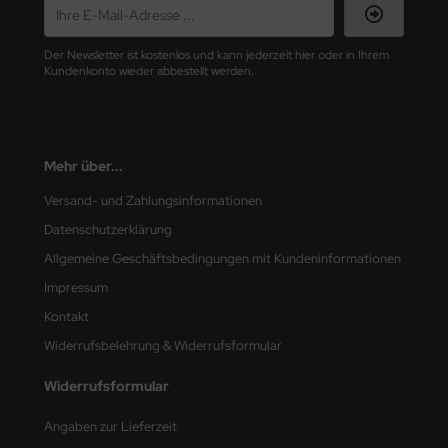
nu-Beemax
Der Newsletter ist kostenlos und kann jederzeit hier oder in Ihrem
Kundenkonto wieder abbestellt werden.
nda-Hobby
gasus Hobbies
Mehr über...
atz Nunu
Versand- und Zahlungsinformationen
usmodel
Datenschutzerklärung
ar Lights
Allgemeine Geschäftsbedingungen mit Kundeninformationen
Impressum
ntos Model
Kontakt
vell
Widerrufsbelehrung & Widerrufsformular
ich.Models
Widerrufsformular
den
Angaben zur Lieferzeit