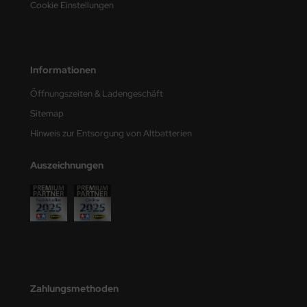
Cookie Einstellungen
e Field Model
bre Model
Informationen
HUMO-Kits
Öffnungszeiten & Ladengeschäft
unkmodels
Sitemap
ar Art
Hinweis zur Entsorgung von Altbatterien
ecial Hobby
Auszeichnungen
ar-Decals
yata
kom
miya
Zahlungsmethoden