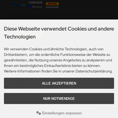
undermodel
ger Model
Versandmöglichkeiten
umpeter
Diese Webseite verwendet Cookies und andere
lejo
Technologien
spid Models
Wir verwenden Cookies und ähnliche Technologien, auch von
Social Media
Drittanbietern, um die ordentliche Funktionsweise der Website zu
ezda
gewährleisten, die Nutzung unseres Angebotes zu analysieren und
Ihnen ein bestmögliches Einkaufserlebnis bieten zu können.
Weitere Informationen finden Sie in unserer Datenschutzerklärung.
ALLE AKZEPTIEREN
*Gilt für Lieferungen innerhalb Deutschlands. Lieferzeiten für andere Länder und
Informationen zur Berechnung des Liefertermins siehe hier:
Angaben zur Lieferzeit.
NUR NOTWENDIGE
Alle Preise inkl. gesetzl. MwSt. zzgl.
Versandkosten
. Die durchgestrichenen Preise
entsprechen dem bisherigen Preis bei Axels Modellbau Shop.
Einstellungen anpassen
Axels Modellbau Shop © 2026 | Template based on modified eCommerce Shopsoftware
2025-2026 by Axel's Modellbau Shop Schulze & Sohn OHG