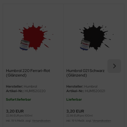
eat Wall Hobby
segawa
ller
 Models
bby 2000
bby Boss
Humbrol 220 Ferrari-Rot
Humbrol 021 Schwarz
bby Craft
(Glänzend)
(Glänzend)
Hersteller:
Humbrol
Hersteller:
Humbrol
mbrol
Artikel-Nr.:
HUM1520220
Artikel-Nr.:
HUM1520021
LOVE KIT
Sofort lieferbar
Lieferbar
3,20 EUR
3,20 EUR
G Models
22,86 EUR pro 100ml
22,86 EUR pro 100ml
inkl. 19 % MwSt. zzgl.
Versandkosten
inkl. 19 % MwSt. zzgl.
Versandkosten
M