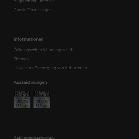
Angaben zur Lieferzeit
e Field Model
Cookie Einstellungen
bre Model
HUMO-Kits
Informationen
unkmodels
Öffnungszeiten & Ladengeschäft
Sitemap
ar Art
Hinweis zur Entsorgung von Altbatterien
ecial Hobby
Auszeichnungen
ar-Decals
yata
kom
miya
Zahlungsmethoden