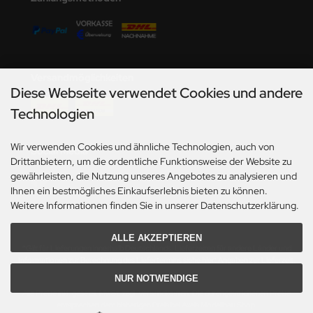
undermodel
ger Model
umpeter
Versandmöglichkeiten
Diese Webseite verwendet Cookies und andere
lejo
Technologien
spid Models
Wir verwenden Cookies und ähnliche Technologien, auch von
Social Media
ezda
Drittanbietern, um die ordentliche Funktionsweise der Website zu
gewährleisten, die Nutzung unseres Angebotes zu analysieren und
Ihnen ein bestmögliches Einkaufserlebnis bieten zu können.
Weitere Informationen finden Sie in unserer Datenschutzerklärung.
ALLE AKZEPTIEREN
*Gilt für Lieferungen innerhalb Deutschlands. Lieferzeiten für andere Länder und
Informationen zur Berechnung des Liefertermins siehe hier:
Angaben zur Lieferzeit.
NUR NOTWENDIGE
Alle Preise inkl. gesetzl. MwSt. zzgl.
Versandkosten
. Die durchgestrichenen Preise
entsprechen dem bisherigen Preis bei Axels Modellbau Shop.