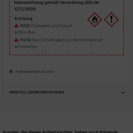
Kennzeichnung gemäß Verordnung (EG) Nr.
ler
1272/2008
Achtung
yhawk
H226
Flüssigkeit und Dampf
entzündbar.
rces of Valor / Waltersons
H336
Kann Schläfrigkeit und Benommenheit
re Hobby
verursachen.
eedom Model Kits
jimi
Artikeldatenblatt drucken
ahleri
HERSTELLER INFORMATIONEN
sPatch Models
cko Models
ow2B
Kunden, die diesen Artikel kauften, haben auch folgende