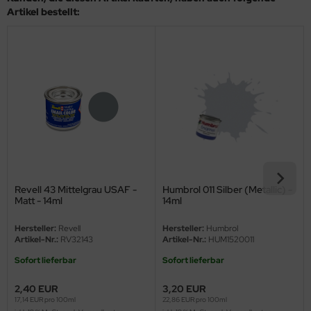
eat Wall Hobby
Artikel bestellt:
segawa
ller
 Models
bby 2000
bby Boss
bby Craft
Revell 43 Mittelgrau USAF -
Humbrol 011 Silber (Metallic) -
Matt - 14ml
14ml
mbrol
Hersteller:
Revell
Hersteller:
Humbrol
Artikel-Nr.:
RV32143
Artikel-Nr.:
HUM1520011
LOVE KIT
Sofort lieferbar
Sofort lieferbar
G Models
2,40 EUR
3,20 EUR
17,14 EUR pro 100ml
22,86 EUR pro 100ml
M