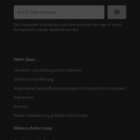
nu-Beemax
Der Newsletter ist kostenlos und kann jederzeit hier oder in Ihrem
nda-Hobby
Kundenkonto wieder abbestellt werden.
gasus Hobbies
atz Nunu
Mehr über...
usmodel
Versand- und Zahlungsinformationen
ar Lights
Datenschutzerklärung
Allgemeine Geschäftsbedingungen mit Kundeninformationen
ntos Model
Impressum
vell
Kontakt
Widerrufsbelehrung & Widerrufsformular
ich.Models
Widerrufsformular
den