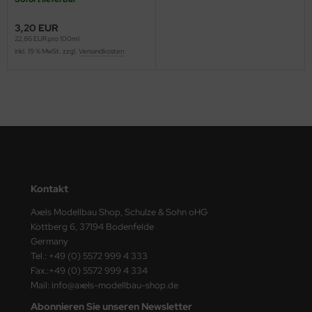
ster Box LTD
3,20 EUR
ster Tools
22,86 EUR pro 100ml
inkl. 19 % MwSt. zzgl.
Versandkosten
ng Model
liput
niArt
nicraft
Kontakt
rage Hobby
Axels Modellbau Shop, Schulze & Sohn oHG
delcollect
Kottberg 6, 37194 Bodenfelde
Germany
ebius Models
Tel.: +49 (0) 5572 999 4 333
Fax.:+49 (0) 5572 999 4 334
PC
Mail: info@axels-modellbau-shop.de
Abonnieren Sie unseren Newsletter
. Hobby / Gunze Sangyo