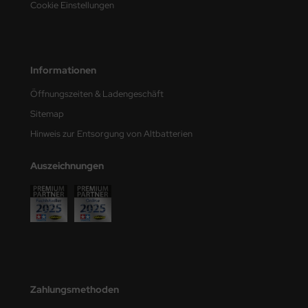
Cookie Einstellungen
e Field Model
bre Model
Informationen
HUMO-Kits
Öffnungszeiten & Ladengeschäft
unkmodels
Sitemap
ar Art
Hinweis zur Entsorgung von Altbatterien
ecial Hobby
Auszeichnungen
ar-Decals
yata
kom
miya
Zahlungsmethoden