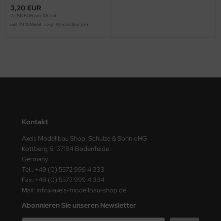
ster Box LTD
3,20 EUR
22,86 EUR pro 100ml
inkl. 19 % MwSt. zzgl.
Versandkosten
ster Tools
ng Model
liput
niArt
nicraft
Kontakt
rage Hobby
Axels Modellbau Shop, Schulze & Sohn oHG
Kottberg 6, 37194 Bodenfelde
delcollect
Germany
Tel.: +49 (0) 5572 999 4 333
ebius Models
Fax.:+49 (0) 5572 999 4 334
Mail: info@axels-modellbau-shop.de
PC
Abonnieren Sie unseren Newsletter
. Hobby / Gunze Sangyo