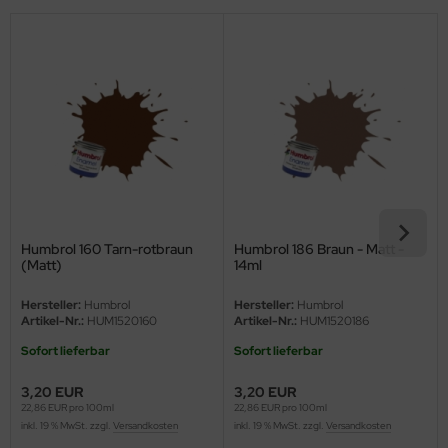
eat Wall Hobby
segawa
ller
 Models
bby 2000
bby Boss
Humbrol 160 Tarn-rotbraun
Humbrol 186 Braun - Matt -
bby Craft
(Matt)
14ml
Hersteller:
Humbrol
Hersteller:
Humbrol
mbrol
Artikel-Nr.:
HUM1520160
Artikel-Nr.:
HUM1520186
LOVE KIT
Sofort lieferbar
Sofort lieferbar
3,20 EUR
3,20 EUR
G Models
22,86 EUR pro 100ml
22,86 EUR pro 100ml
inkl. 19 % MwSt. zzgl.
Versandkosten
inkl. 19 % MwSt. zzgl.
Versandkosten
M