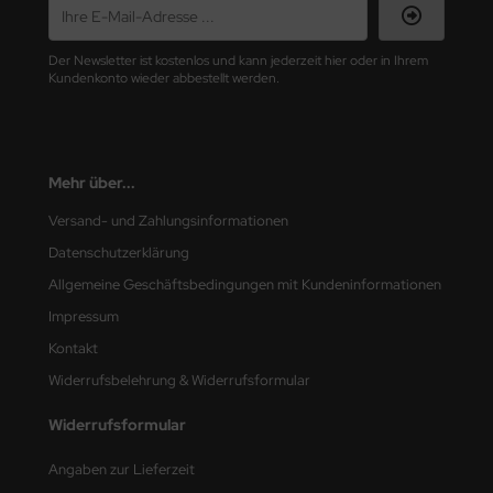
nu-Beemax
Der Newsletter ist kostenlos und kann jederzeit hier oder in Ihrem
Kundenkonto wieder abbestellt werden.
nda-Hobby
gasus Hobbies
Mehr über...
atz Nunu
Versand- und Zahlungsinformationen
usmodel
Datenschutzerklärung
ar Lights
Allgemeine Geschäftsbedingungen mit Kundeninformationen
Impressum
ntos Model
Kontakt
vell
Widerrufsbelehrung & Widerrufsformular
ich.Models
Widerrufsformular
den
Angaben zur Lieferzeit