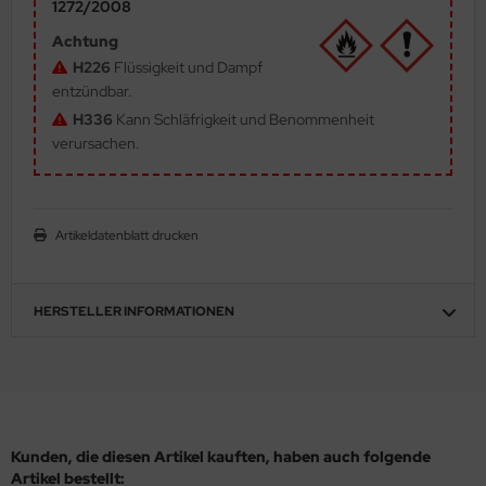
1272/2008
ler
Achtung
H226
Flüssigkeit und Dampf
yhawk
entzündbar.
H336
Kann Schläfrigkeit und Benommenheit
rces of Valor / Waltersons
verursachen.
re Hobby
eedom Model Kits
Artikeldatenblatt drucken
jimi
ahleri
HERSTELLER INFORMATIONEN
sPatch Models
cko Models
ow2B
Kunden, die diesen Artikel kauften, haben auch folgende
Artikel bestellt: