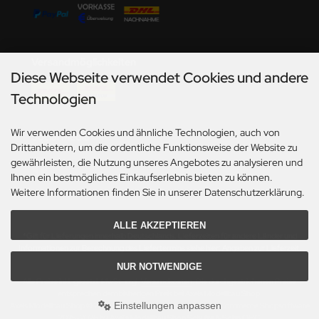
undermodel
ger Model
Versandmöglichkeiten
umpeter
Diese Webseite verwendet Cookies und andere
lejo
Technologien
spid Models
Wir verwenden Cookies und ähnliche Technologien, auch von
Social Media
Drittanbietern, um die ordentliche Funktionsweise der Website zu
ezda
gewährleisten, die Nutzung unseres Angebotes zu analysieren und
Ihnen ein bestmögliches Einkaufserlebnis bieten zu können.
Weitere Informationen finden Sie in unserer Datenschutzerklärung.
ALLE AKZEPTIEREN
*Gilt für Lieferungen innerhalb Deutschlands. Lieferzeiten für andere Länder und
Informationen zur Berechnung des Liefertermins siehe hier:
Angaben zur Lieferzeit.
NUR NOTWENDIGE
Alle Preise inkl. gesetzl. MwSt. zzgl.
Versandkosten
. Die durchgestrichenen Preise
entsprechen dem bisherigen Preis bei Axels Modellbau Shop.
Einstellungen anpassen
Axels Modellbau Shop © 2026 | Template based on modified eCommerce Shopsoftware
2025-2026 by Axel's Modellbau Shop Schulze & Sohn OHG