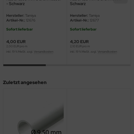
eat Wall Hobby
- Schwarz
Schwarz
segawa
Hersteller:
Tamiya
Hersteller:
Tamiya
Artikel-Nr.:
12676
Artikel-Nr.:
12677
ller
Sofort lieferbar
Sofort lieferbar
 Models
4,00 EUR
4,20 EUR
2,00 EUR pro m
2,10 EUR pro m
inkl. 19 % MwSt. zzgl.
Versandkosten
inkl. 19 % MwSt. zzgl.
Versandkosten
bby 2000
bby Boss
bby Craft
Zuletzt angesehen
mbrol
LOVE KIT
G Models
M