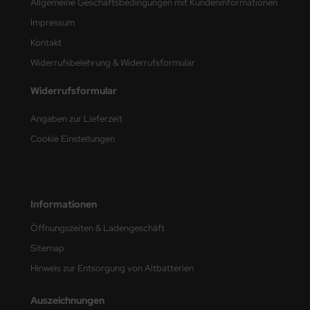
Allgemeine Geschäftsbedingungen mit Kundeninformationen
Impressum
nu-Beemax
Kontakt
nda-Hobby
Widerrufsbelehrung & Widerrufsformular
gasus Hobbies
Widerrufsformular
atz Nunu
Angaben zur Lieferzeit
Cookie Einstellungen
usmodel
ar Lights
Informationen
ntos Model
Öffnungszeiten & Ladengeschäft
vell
Sitemap
ich.Models
Hinweis zur Entsorgung von Altbatterien
den
Auszeichnungen