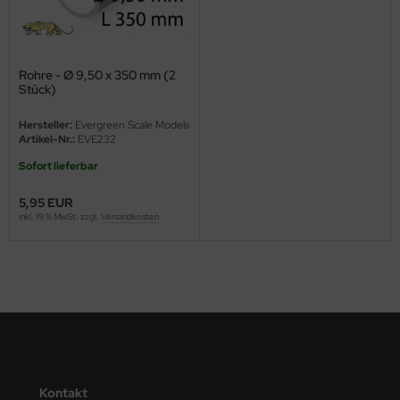
ini Model
leri
Rohre - Ø 9,50 x 350 mm (2
Stück)
ata
Hersteller:
Evergreen Scale Models
Artikel-Nr.:
EVE232
O Collections
Sofort lieferbar
NETIC
5,95 EUR
inkl. 19 % MwSt. zzgl.
Versandkosten
tty Hawk Model
tare
ick
gic Factory
ASTER
Kontakt