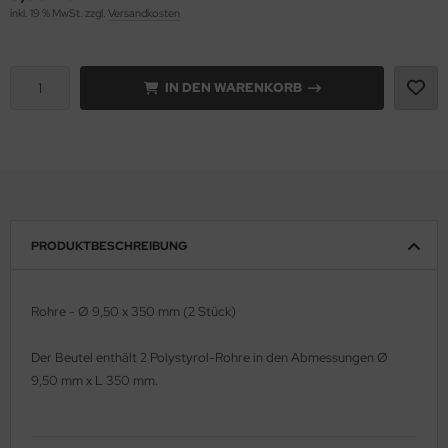
inkl. 19 % MwSt. zzgl.
Versandkosten
e Field Model 1:35
rson Modelsport
bre Model - 1:35
assy Hobby
IN DEN WARENKORB
ar Art / Glow 2B 1:35
MK
nstige Hersteller
eatex
kom 1:35
s Werk
PRODUKTBESCHREIBUNG
miya 1:35
luxe Materials
under Model 1:35
ODELKITS
Rohre - Ø 9,50 x 350 mm (2 Stück)
umpeter 1:35
agon Models
Der Beutel enthält 2 Polystyrol-Rohre in den Abmessungen
Ø
9,50 mm x L 350 mm.
ezda 1:35
uard
behör Maßstab 1:35
ergreen Scale Models