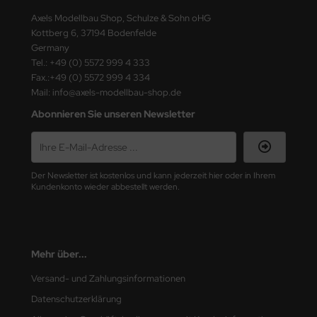
ster Box LTD
Axels Modellbau Shop, Schulze & Sohn oHG
Kottberg 6, 37194 Bodenfelde
ster Tools
Germany
Tel.: +49 (0) 5572 999 4 333
ng Model
Fax.:+49 (0) 5572 999 4 334
Mail: info@axels-modellbau-shop.de
liput
Abonnieren Sie unseren Newsletter
niArt
nicraft
Der Newsletter ist kostenlos und kann jederzeit hier oder in Ihrem
Kundenkonto wieder abbestellt werden.
rage Hobby
delcollect
ebius Models
Mehr über...
Versand- und Zahlungsinformationen
PC
Datenschutzerklärung
. Hobby / Gunze Sangyo