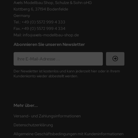
Axels Modellbau Shop, Schulze & Sohn oHG
ster Box LTD
Kottberg 6, 37194 Bodenfelde
Germany
ster Tools
Tel.: +49 (0) 5572 999 4 333
Fax.:+49 (0) 5572 999 4 334
ng Model
Mail: info@axels-modellbau-shop.de
liput
Abonnieren Sie unseren Newsletter
niArt
nicraft
Der Newsletter ist kostenlos und kann jederzeit hier oder in Ihrem
Kundenkonto wieder abbestellt werden.
rage Hobby
delcollect
Mehr über...
ebius Models
Versand- und Zahlungsinformationen
PC
Datenschutzerklärung
Allgemeine Geschäftsbedingungen mit Kundeninformationen
. Hobby / Gunze Sangyo