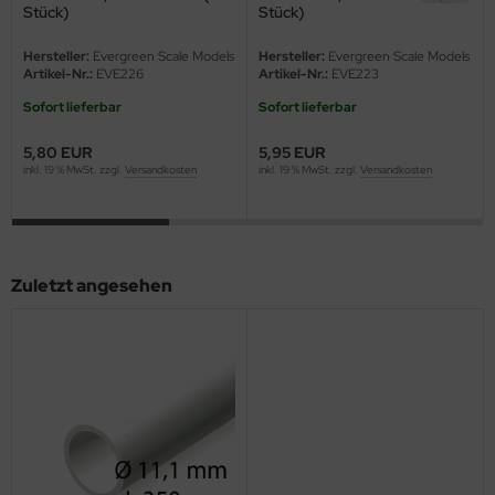
eat Wall Hobby
Stück)
Stück)
segawa
Hersteller:
Evergreen Scale Models
Hersteller:
Evergreen Scale Models
Artikel-Nr.:
EVE226
Artikel-Nr.:
EVE223
ller
Sofort lieferbar
Sofort lieferbar
 Models
5,80 EUR
5,95 EUR
inkl. 19 % MwSt. zzgl.
Versandkosten
inkl. 19 % MwSt. zzgl.
Versandkosten
bby 2000
bby Boss
Zuletzt angesehen
bby Craft
mbrol
LOVE KIT
G Models
M