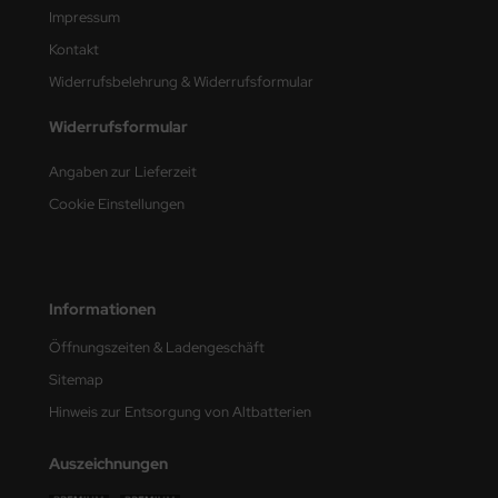
Impressum
nu-Beemax
Kontakt
Widerrufsbelehrung & Widerrufsformular
nda-Hobby
Widerrufsformular
gasus Hobbies
Angaben zur Lieferzeit
atz Nunu
Cookie Einstellungen
usmodel
ar Lights
Informationen
ntos Model
Öffnungszeiten & Ladengeschäft
vell
Sitemap
Hinweis zur Entsorgung von Altbatterien
ich.Models
Auszeichnungen
den