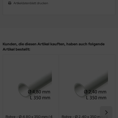
Artikeldatenblatt drucken
ler
yhawk
rces of Valor / Waltersons
re Hobby
Kunden, die diesen Artikel kauften, haben auch folgende
Artikel bestellt:
eedom Model Kits
jimi
ahleri
sPatch Models
cko Models
ow2B
Rohre - Ø 4,80 x 350 mm (4
Rohre - Ø 2,40 x 350 mm (6