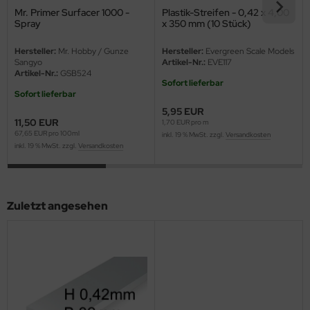
eat Wall Hobby
Mr. Primer Surfacer 1000 -
Plastik-Streifen - 0,42 x 4,00
Spray
x 350 mm (10 Stück)
segawa
Hersteller:
Mr. Hobby / Gunze
Hersteller:
Evergreen Scale Models
Sangyo
Artikel-Nr.:
EVE117
ller
Artikel-Nr.:
GSB524
Sofort lieferbar
 Models
Sofort lieferbar
5,95 EUR
11,50 EUR
bby 2000
1,70 EUR pro m
67,65 EUR pro 100ml
inkl. 19 % MwSt. zzgl.
Versandkosten
inkl. 19 % MwSt. zzgl.
Versandkosten
bby Boss
bby Craft
Zuletzt angesehen
mbrol
LOVE KIT
G Models
M