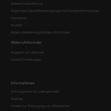
Datenschutzerklärung
nu-Beemax
Allgemeine Geschäftsbedingungen mit Kundeninformationen
Impressum
nda-Hobby
Kontakt
gasus Hobbies
Widerrufsbelehrung & Widerrufsformular
atz Nunu
Widerrufsformular
usmodel
Angaben zur Lieferzeit
Cookie Einstellungen
ar Lights
ntos Model
Informationen
vell
Öffnungszeiten & Ladengeschäft
ich.Models
Sitemap
den
Hinweis zur Entsorgung von Altbatterien