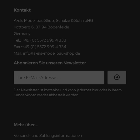
ster Box LTD
Kontakt
ster Tools
Axels Modellbau Shop, Schulze & Sohn oHG
Kottberg 6, 37194 Bodenfelde
ng Model
Germany
Tel.: +49 (0) 5572 999 4 333
liput
Fax.:+49 (0) 5572 999 4 334
Mail: info@axels-modellbau-shop.de
niArt
Abonnieren Sie unseren Newsletter
nicraft
rage Hobby
Der Newsletter ist kostenlos und kann jederzeit hier oder in Ihrem
Kundenkonto wieder abbestellt werden.
delcollect
ebius Models
Mehr über...
PC
Versand- und Zahlungsinformationen
. Hobby / Gunze Sangyo