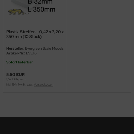
ini Model
leri
Plastik-Streifen - 0,42 x 3,20 x
ata
350 mm (10 Stück)
O Collections
Hersteller:
Evergreen Scale Models
Artikel-Nr.:
EVE116
NETIC
Sofort lieferbar
tty Hawk Model
5,50 EUR
1,57 EUR pro m
inkl. 19 % MwSt. zzgl.
Versandkosten
tare
ick
gic Factory
ASTER