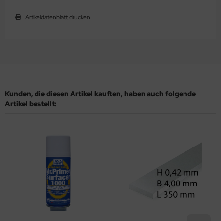
ler
Artikeldatenblatt drucken
yhawk
rces of Valor / Waltersons
re Hobby
Kunden, die diesen Artikel kauften, haben auch folgende
eedom Model Kits
Artikel bestellt:
jimi
ahleri
sPatch Models
cko Models
ow2B