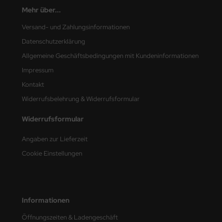
Mehr über...
nu-Beemax
Versand- und Zahlungsinformationen
nda-Hobby
Datenschutzerklärung
Allgemeine Geschäftsbedingungen mit Kundeninformationen
gasus Hobbies
Impressum
atz Nunu
Kontakt
Widerrufsbelehrung & Widerrufsformular
usmodel
Widerrufsformular
ar Lights
Angaben zur Lieferzeit
ntos Model
Cookie Einstellungen
vell
ich.Models
Informationen
den
Öffnungszeiten & Ladengeschäft