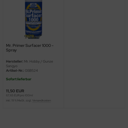
ini Model
leri
ata
Mr. Primer Surfacer 1000 -
O Collections
Spray
NETIC
Hersteller:
Mr. Hobby / Gunze
Sangyo
tty Hawk Model
Artikel-Nr.:
GSB524
Sofort lieferbar
tare
11,50 EUR
ick
67,65 EUR pro 100ml
inkl. 19 % MwSt. zzgl.
Versandkosten
gic Factory
ASTER