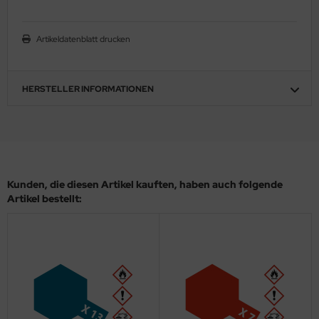
ler
Artikeldatenblatt drucken
yhawk
rces of Valor / Waltersons
HERSTELLER INFORMATIONEN
re Hobby
eedom Model Kits
jimi
Kunden, die diesen Artikel kauften, haben auch folgende
Artikel bestellt:
ahleri
sPatch Models
cko Models
ow2B