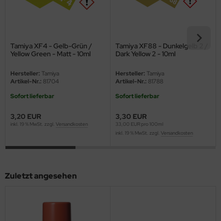
eat Wall Hobby
segawa
ller
Tamiya XF4 - Gelb-Grün /
Tamiya XF88 - Dunkelgelb 2 /
Yellow Green - Matt - 10ml
Dark Yellow 2 - 10ml
 Models
Hersteller:
Tamiya
Hersteller:
Tamiya
Artikel-Nr.:
81704
Artikel-Nr.:
81788
bby 2000
Sofort lieferbar
Sofort lieferbar
bby Boss
3,20 EUR
3,30 EUR
inkl. 19 % MwSt. zzgl.
Versandkosten
33,00 EUR pro 100ml
bby Craft
inkl. 19 % MwSt. zzgl.
Versandkosten
mbrol
LOVE KIT
Zuletzt angesehen
G Models
M