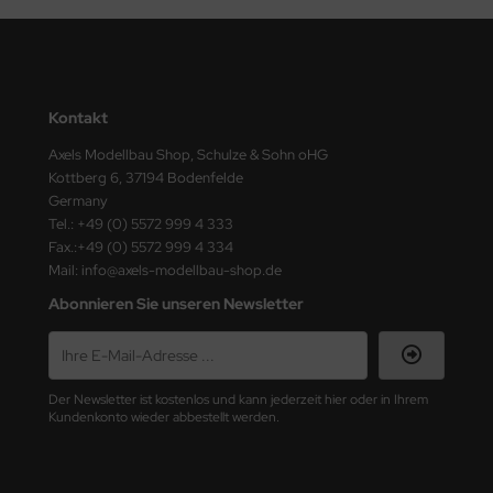
ster Box LTD
ster Tools
ng Model
Kontakt
Axels Modellbau Shop, Schulze & Sohn oHG
liput
Kottberg 6, 37194 Bodenfelde
Germany
niArt
Tel.: +49 (0) 5572 999 4 333
Fax.:+49 (0) 5572 999 4 334
nicraft
Mail: info@axels-modellbau-shop.de
rage Hobby
Abonnieren Sie unseren Newsletter
delcollect
ebius Models
Der Newsletter ist kostenlos und kann jederzeit hier oder in Ihrem
Kundenkonto wieder abbestellt werden.
PC
. Hobby / Gunze Sangyo