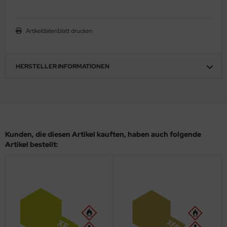
ler
Artikeldatenblatt drucken
yhawk
rces of Valor / Waltersons
HERSTELLER INFORMATIONEN
re Hobby
eedom Model Kits
jimi
Kunden, die diesen Artikel kauften, haben auch folgende
ahleri
Artikel bestellt:
sPatch Models
cko Models
ow2B