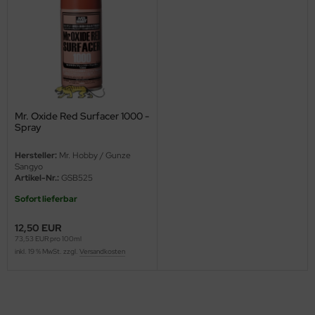
ini Model
leri
ata
O Collections
Mr. Oxide Red Surfacer 1000 -
Spray
NETIC
Hersteller:
Mr. Hobby / Gunze
Sangyo
tty Hawk Model
Artikel-Nr.:
GSB525
Sofort lieferbar
tare
12,50 EUR
ick
73,53 EUR pro 100ml
inkl. 19 % MwSt. zzgl.
Versandkosten
gic Factory
ASTER