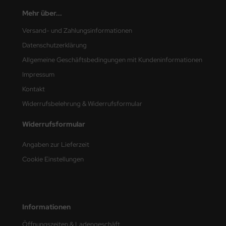
Mehr über...
nu-Beemax
Versand- und Zahlungsinformationen
nda-Hobby
Datenschutzerklärung
Allgemeine Geschäftsbedingungen mit Kundeninformationen
gasus Hobbies
Impressum
atz Nunu
Kontakt
Widerrufsbelehrung & Widerrufsformular
usmodel
Widerrufsformular
ar Lights
Angaben zur Lieferzeit
ntos Model
Cookie Einstellungen
vell
ich.Models
Informationen
den
Öffnungszeiten & Ladengeschäft