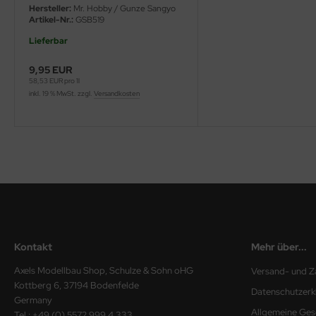
Hersteller:
Mr. Hobby / Gunze Sangyo
Artikel-Nr.:
GSB519
ini Model
Lieferbar
leri
9,95 EUR
58,53 EUR pro 1l
ata
inkl. 19 % MwSt. zzgl.
Versandkosten
O Collections
NETIC
tty Hawk Model
tare
ick
Kontakt
Mehr über...
gic Factory
Axels Modellbau Shop, Schulze & Sohn oHG
Versand- und Z
Kottberg 6, 37194 Bodenfelde
Datenschutzerk
ASTER
Germany
Allgemeine Ges
Tel.: +49 (0) 5572 999 4 333