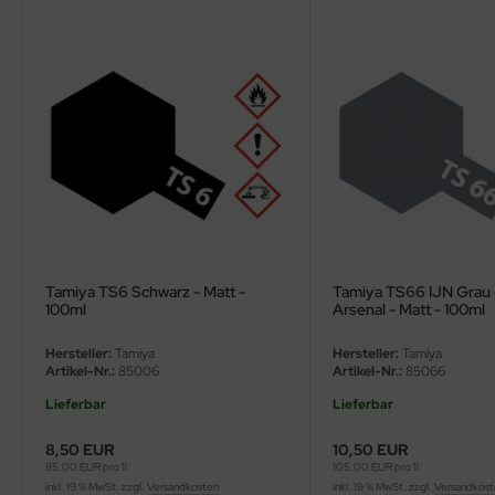
ler
yhawk
rces of Valor / Waltersons
re Hobby
eedom Model Kits
jimi
Tamiya TS6 Schwarz - Matt -
Tamiya TS66 IJN Grau 
100ml
Arsenal - Matt - 100ml
ahleri
Hersteller:
Tamiya
Hersteller:
Tamiya
sPatch Models
Artikel-Nr.:
85006
Artikel-Nr.:
85066
Lieferbar
Lieferbar
cko Models
8,50 EUR
10,50 EUR
ow2B
85,00 EUR pro 1l
105,00 EUR pro 1l
inkl. 19 % MwSt. zzgl.
Versandkosten
inkl. 19 % MwSt. zzgl.
Versandkos