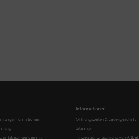
Informationen
ahlungsinformationen
Öffnungszeiten & Ladengeschäft
lärung
Sitemap
chäftsbedingungen mit
Hinweis zur Entsorgung von Altbat