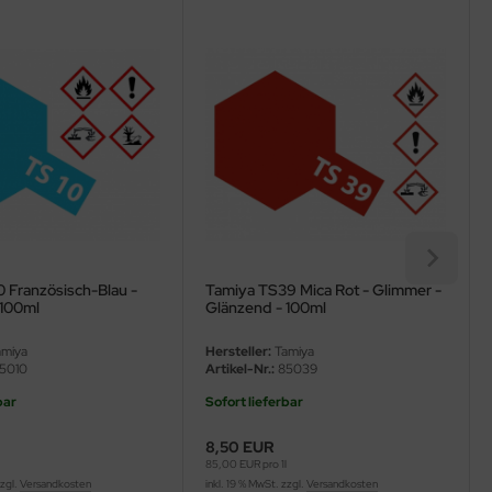
 Französisch-Blau -
Tamiya TS39 Mica Rot - Glimmer -
 100ml
Glänzend - 100ml
miya
Hersteller:
Tamiya
5010
Artikel-Nr.:
85039
bar
Sofort lieferbar
8,50 EUR
l
85,00 EUR pro 1l
zzgl.
Versandkosten
inkl. 19 % MwSt. zzgl.
Versandkosten