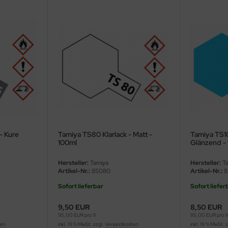
- Kure
Tamiya TS80 Klarlack - Matt -
Tamiya TS10
100ml
Glänzend -
Hersteller:
Tamiya
Hersteller:
Ta
Artikel-Nr.:
85080
Artikel-Nr.:
8
Sofort lieferbar
Sofort liefer
9,50 EUR
8,50 EUR
95,00 EUR pro 1l
85,00 EUR pro 1
ten
inkl. 19 % MwSt. zzgl.
Versandkosten
inkl. 19 % MwSt. 