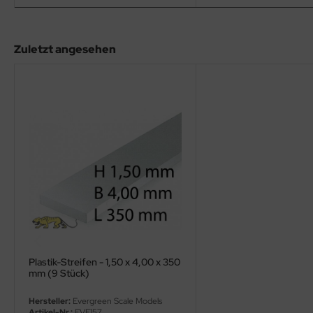
eat Wall Hobby
segawa
Zuletzt angesehen
ller
 Models
bby 2000
bby Boss
bby Craft
mbrol
LOVE KIT
Plastik-Streifen - 1,50 x 4,00 x 350
mm (9 Stück)
G Models
Hersteller:
Evergreen Scale Models
M
Artikel-Nr.:
EVE157