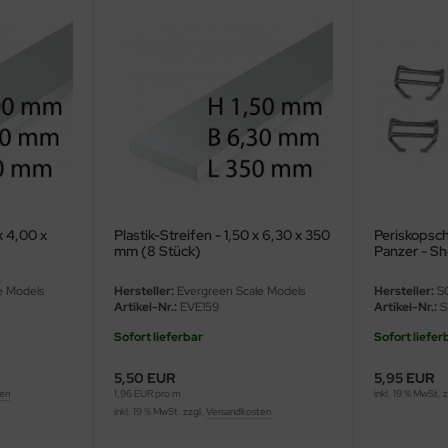
x 4,00 x
Plastik-Streifen - 1,50 x 6,30 x 350
Periskopsc
mm (8 Stück)
Panzer - Sh
Stuart, etc.
e Models
Hersteller:
Evergreen Scale Models
Hersteller:
S
Artikel-Nr.:
EVE159
Artikel-Nr.:
S
Sofort lieferbar
Sofort liefer
5,50 EUR
5,95 EUR
ten
1,96 EUR pro m
inkl. 19 % MwSt. 
inkl. 19 % MwSt. zzgl.
Versandkosten