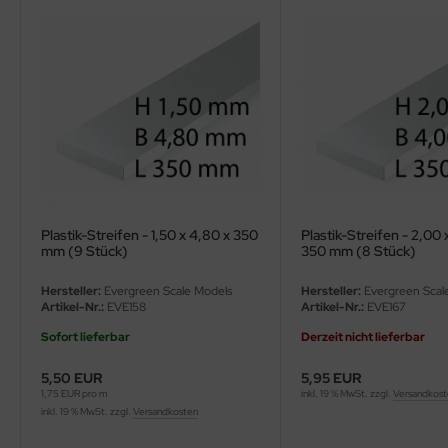
ler
yhawk
rces of Valor / Waltersons
re Hobby
eedom Model Kits
Plastik-Streifen - 1,50 x 4,80 x 350
Plastik-Streifen - 2,00 
jimi
mm (9 Stück)
350 mm (8 Stück)
ahleri
Hersteller:
Evergreen Scale Models
Hersteller:
Evergreen Scal
Artikel-Nr.:
EVE158
Artikel-Nr.:
EVE167
sPatch Models
Sofort lieferbar
Derzeit nicht lieferbar
cko Models
5,50 EUR
5,95 EUR
1,75 EUR pro m
inkl. 19 % MwSt. zzgl.
Versandkos
ow2B
inkl. 19 % MwSt. zzgl.
Versandkosten