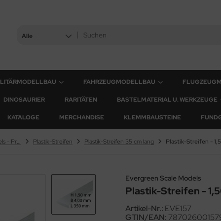
Alle
ILITÄRMODELLBAU
FAHRZEUGMODELLBAU
FLUGZEUG
DINOSAURIER
RARITÄTEN
BASTELMATERIAL U. WERKZEUGE
KATALOGE
MERCHANDISE
KLEMMBAUSTEINE
FUND
Evergreen Scale Models - Profile
Plastik-Streifen
Plastik-Streifen 35 cm lang
Evergreen Scale Models
Plastik-Streifen - 1
Artikel-Nr.:
EVE157
GTIN/EAN:
78702600157