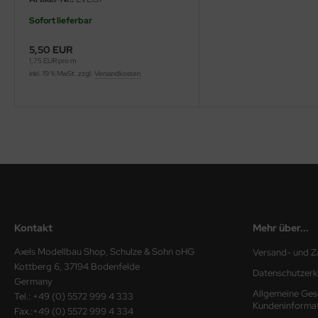
Sofort lieferbar
ini Model
5,50 EUR
leri
1,75 EUR pro m
inkl. 19 % MwSt. zzgl.
Versandkosten
ata
O Collections
NETIC
tty Hawk Model
tare
Kontakt
Mehr über...
ick
Axels Modellbau Shop, Schulze & Sohn oHG
Versand- und Z
gic Factory
Kottberg 6, 37194 Bodenfelde
Datenschutzerk
Germany
Allgemeine Ges
Tel.: +49 (0) 5572 999 4 333
ASTER
Kundeninforma
Fax.:+49 (0) 5572 999 4 334