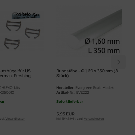
hutzbügel für US
Rundstäbe - Ø 1,60 x 350 mm (8
erman, Pershing,
Stück)
CHUMO-Kits
Hersteller:
Evergreen Scale Models
K350010
Artikel-Nr.:
EVE222
bar
Sofort lieferbar
5,95 EUR
zzgl.
Versandkosten
inkl. 19 % MwSt. zzgl.
Versandkosten