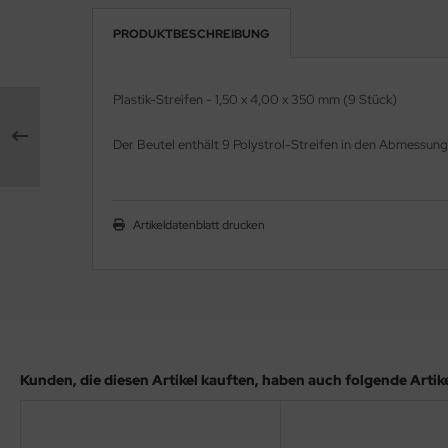
PRODUKTBESCHREIBUNG
e Field Model 1:35
rson Modelsport
bre Model - 1:35
assy Hobby
Plastik-Streifen - 1,50 x 4,00 x 350 mm (9 Stück)
ar Art / Glow 2B 1:35
MK
Der Beutel enthält 9 Polystrol-Streifen in den Abmessu
nstige Hersteller
eatex
kom 1:35
s Werk
Artikeldatenblatt drucken
miya 1:35
luxe Materials
under Model 1:35
ODELKITS
umpeter 1:35
agon Models
Kunden, die diesen Artikel kauften, haben auch folgende Artikel
ezda 1:35
uard
behör Maßstab 1:35
ergreen Scale Models