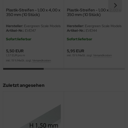
eat Wall Hobby
Plastik-Streifen - 1,00 x 4,00 x
Plastik-Streifen - 1,00 x 2,00 x
segawa
350 mm (10 Stück)
350 mm (10 Stück)
Hersteller:
Evergreen Scale Models
Hersteller:
Evergreen Scale Models
ller
Artikel-Nr.:
EVE147
Artikel-Nr.:
EVE144
 Models
Sofort lieferbar
Sofort lieferbar
5,50 EUR
5,95 EUR
bby 2000
1,57 EUR pro m
inkl. 19 % MwSt. zzgl.
Versandkosten
inkl. 19 % MwSt. zzgl.
Versandkosten
bby Boss
bby Craft
Zuletzt angesehen
mbrol
LOVE KIT
G Models
M