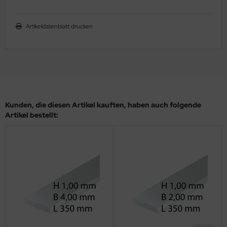
ler
Artikeldatenblatt drucken
yhawk
rces of Valor / Waltersons
re Hobby
eedom Model Kits
Kunden, die diesen Artikel kauften, haben auch folgende
Artikel bestellt:
jimi
ahleri
sPatch Models
cko Models
ow2B