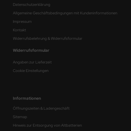
Datenschutzerklärung
nu-Beemax
Allgemeine Geschäftsbedingungen mit Kundeninformationen
Impressum
nda-Hobby
Kontakt
gasus Hobbies
Widerrufsbelehrung & Widerrufsformular
atz Nunu
Widerrufsformular
usmodel
Angaben zur Lieferzeit
Cookie Einstellungen
ar Lights
ntos Model
Informationen
vell
Öffnungszeiten & Ladengeschäft
ich.Models
Sitemap
den
Hinweis zur Entsorgung von Altbatterien