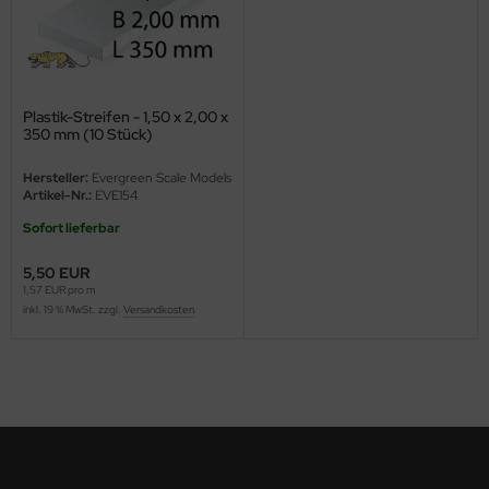
ini Model
leri
Plastik-Streifen - 1,50 x 2,00 x
ata
350 mm (10 Stück)
O Collections
Hersteller:
Evergreen Scale Models
Artikel-Nr.:
EVE154
NETIC
Sofort lieferbar
tty Hawk Model
5,50 EUR
1,57 EUR pro m
inkl. 19 % MwSt. zzgl.
Versandkosten
tare
ick
gic Factory
ASTER