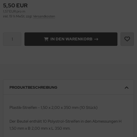
5,50 EUR
1,57 EUR pro m
e Field Model 1:35
rson Modelsport
inkl. 19 % MwSt. zzgl.
Versandkosten
bre Model - 1:35
assy Hobby
ar Art / Glow 2B 1:35
IN DEN WARENKORB
MK
nstige Hersteller
eatex
kom 1:35
s Werk
miya 1:35
luxe Materials
PRODUKTBESCHREIBUNG
under Model 1:35
ODELKITS
umpeter 1:35
agon Models
Plastik-Streifen - 1,50 x 2,00 x 350 mm (10 Stück)
ezda 1:35
uard
Der Beutel enthält 10 Polystrol-Streifen in den Abmessungen H
1,50 mm x B 2,00 mm x L 350 mm.
behör Maßstab 1:35
ergreen Scale Models