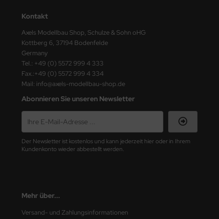
ster Box LTD
Kontakt
ster Tools
Axels Modellbau Shop, Schulze & Sohn oHG
Kottberg 6, 37194 Bodenfelde
ng Model
Germany
Tel.: +49 (0) 5572 999 4 333
liput
Fax.:+49 (0) 5572 999 4 334
Mail: info@axels-modellbau-shop.de
niArt
Abonnieren Sie unseren Newsletter
nicraft
rage Hobby
Der Newsletter ist kostenlos und kann jederzeit hier oder in Ihrem
Kundenkonto wieder abbestellt werden.
delcollect
ebius Models
Mehr über...
PC
Versand- und Zahlungsinformationen
. Hobby / Gunze Sangyo