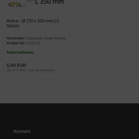
ini Model
Rohre - Ø 7,10 x 350 mm (3
leri
Stück)
ata
Hersteller:
Evergreen Scale Models
Artikel-Nr.:
EVE229
O Collections
Sofort lieferbar
NETIC
5,80 EUR
inkl. 19 % MwSt. zzgl.
Versandkosten
tty Hawk Model
tare
ick
gic Factory
ASTER
Kontakt