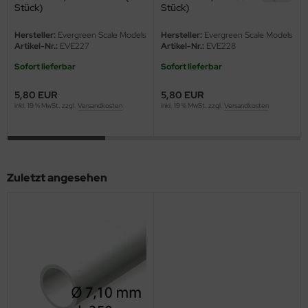
eat Wall Hobby
Stück)
Stück)
segawa
Hersteller:
Evergreen Scale Models
Hersteller:
Evergreen Scale Models
Artikel-Nr.:
EVE227
Artikel-Nr.:
EVE228
ller
Sofort lieferbar
Sofort lieferbar
 Models
5,80 EUR
5,80 EUR
inkl. 19 % MwSt. zzgl.
Versandkosten
inkl. 19 % MwSt. zzgl.
Versandkosten
bby 2000
bby Boss
Zuletzt angesehen
bby Craft
mbrol
LOVE KIT
G Models
M