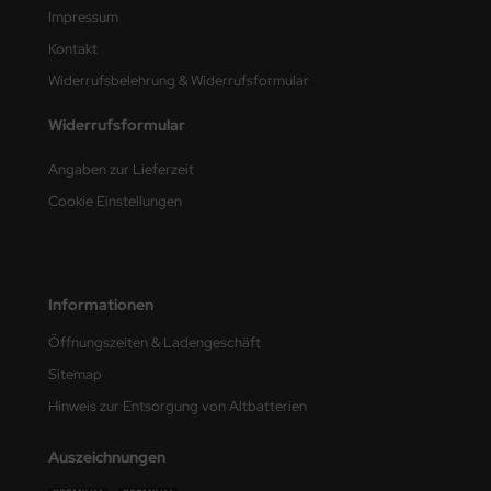
Impressum
nu-Beemax
Kontakt
Widerrufsbelehrung & Widerrufsformular
nda-Hobby
Widerrufsformular
gasus Hobbies
Angaben zur Lieferzeit
atz Nunu
Cookie Einstellungen
usmodel
ar Lights
Informationen
ntos Model
Öffnungszeiten & Ladengeschäft
vell
Sitemap
Hinweis zur Entsorgung von Altbatterien
ich.Models
Auszeichnungen
den