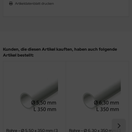
Artikeldatenblatt drucken
ler
yhawk
rces of Valor / Waltersons
re Hobby
Kunden, die diesen Artikel kauften, haben auch folgende
Artikel bestellt:
eedom Model Kits
jimi
ahleri
sPatch Models
cko Models
ow2B
Rohre - Ø 5,50 x 350 mm (3
Rohre - Ø 6,30 x 350 mm (3