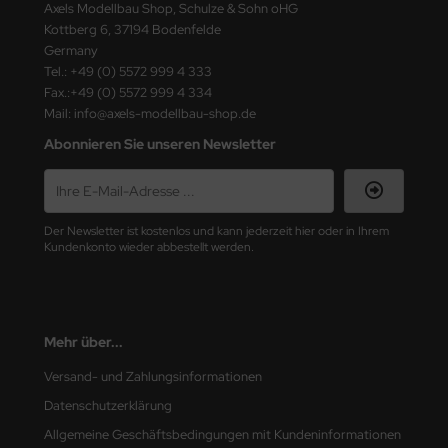
Axels Modellbau Shop, Schulze & Sohn oHG
ster Box LTD
Kottberg 6, 37194 Bodenfelde
Germany
ster Tools
Tel.: +49 (0) 5572 999 4 333
Fax.:+49 (0) 5572 999 4 334
ng Model
Mail: info@axels-modellbau-shop.de
liput
Abonnieren Sie unseren Newsletter
niArt
nicraft
Der Newsletter ist kostenlos und kann jederzeit hier oder in Ihrem
Kundenkonto wieder abbestellt werden.
rage Hobby
delcollect
Mehr über...
ebius Models
Versand- und Zahlungsinformationen
PC
Datenschutzerklärung
Allgemeine Geschäftsbedingungen mit Kundeninformationen
. Hobby / Gunze Sangyo