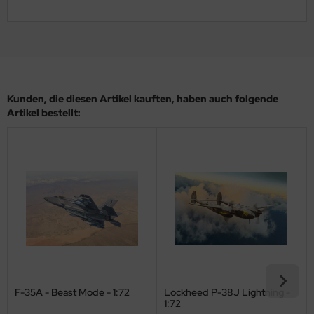
ler
yhawk
rces of Valor / Waltersons
Kunden, die diesen Artikel kauften, haben auch folgende
re Hobby
Artikel bestellt:
eedom Model Kits
jimi
ahleri
sPatch Models
cko Models
ow2B
F-35A - Beast Mode - 1:72
Lockheed P-38J Lightning -
1:72