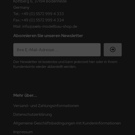
Kottberg 6, 37194 Bodenfelde
ster Box LTD
Germany
Tel.: +49 (0) 5572 999 4 333
ster Tools
Fax.:+49 (0) 5572 999 4 334
Mail: info@axels-modellbau-shop.de
ng Model
Abonnieren Sie unseren Newsletter
liput
niArt
Der Newsletter ist kostenlos und kann jederzeit hier oder in Ihrem
Kundenkonto wieder abbestellt werden.
nicraft
rage Hobby
delcollect
Mehr über...
Versand- und Zahlungsinformationen
ebius Models
Datenschutzerklärung
PC
Allgemeine Geschäftsbedingungen mit Kundeninformationen
Impressum
. Hobby / Gunze Sangyo