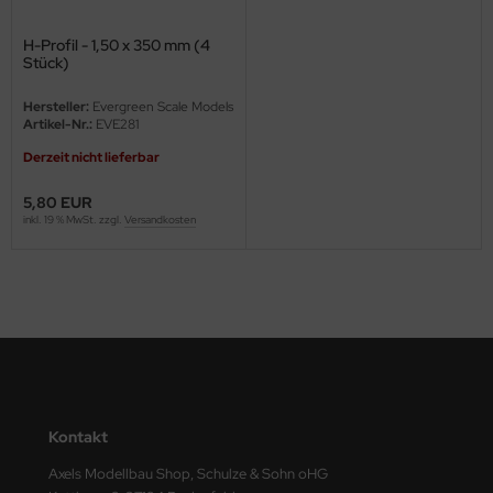
ini Model
H-Profil - 1,50 x 350 mm (4
Stück)
leri
Hersteller:
Evergreen Scale Models
Artikel-Nr.:
EVE281
ata
Derzeit nicht lieferbar
O Collections
5,80 EUR
inkl. 19 % MwSt. zzgl.
Versandkosten
NETIC
tty Hawk Model
tare
ick
gic Factory
Kontakt
ASTER
Axels Modellbau Shop, Schulze & Sohn oHG