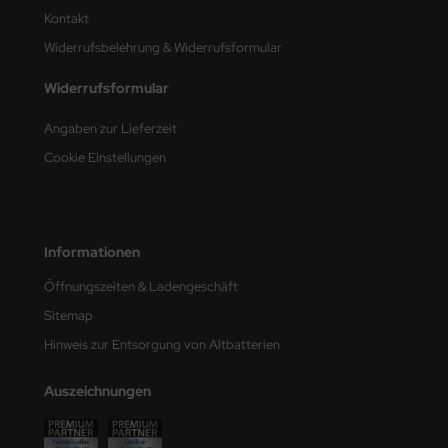
Kontakt
nu-Beemax
Widerrufsbelehrung & Widerrufsformular
nda-Hobby
Widerrufsformular
gasus Hobbies
Angaben zur Lieferzeit
Cookie Einstellungen
atz Nunu
usmodel
Informationen
ar Lights
Öffnungszeiten & Ladengeschäft
ntos Model
Sitemap
vell
Hinweis zur Entsorgung von Altbatterien
ich.Models
Auszeichnungen
den