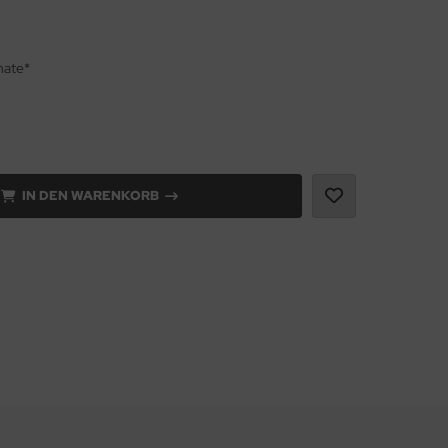
nate*
IN DEN WARENKORB