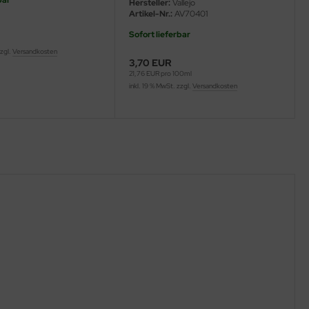
bar
Hersteller:
Vallejo
Artikel-Nr.:
AV70401
Sofort lieferbar
zzgl.
Versandkosten
3,70 EUR
21,76 EUR pro 100ml
inkl. 19 % MwSt. zzgl.
Versandkosten