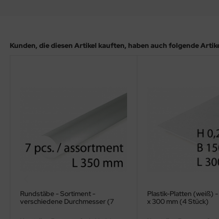
ler
yhawk
Kunden, die diesen Artikel kauften, haben auch folgende Artikel
rces of Valor / Waltersons
re Hobby
eedom Model Kits
jimi
ahleri
sPatch Models
cko Models
Rundstäbe - Sortiment -
Plastik-Platten (weiß) -
ow2B
verschiedene Durchmesser (7
x 300 mm (4 Stück)
Stück)