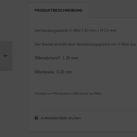
PRODUKTBESCHREIBUNG
e Field Model 1:35
rson Modelsport
bre Model - 1:35
assy Hobby
Verkleidungsplatte V-Rille 1,30 mm
/ H 1,0 mm
ar Art / Glow 2B 1:35
MK
Der Beutel enthält eine
Verkleidungsplatte mit V-Rille
aus 
nstige Hersteller
eatex
Rillenabstand*: 1,30 mm
kom 1:35
s Werk
Rillenbreite: 0,33 mm
miya 1:35
luxe Materials
under Model 1:35
ODELKITS
Abstand von Mittelpunkt zu Mittelpunkt der Rillen
*
.
umpeter 1:35
agon Models
ezda 1:35
uard
Artikeldatenblatt drucken
behör Maßstab 1:35
ergreen Scale Models