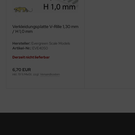
ini Model
leri
Verkleidungsplatte V-Rille 1,30 mm
/ H 1,0 mm
ata
Hersteller:
Evergreen Scale Models
O Collections
Artikel-Nr.:
EVE4050
Derzeit nicht lieferbar
NETIC
6,70 EUR
tty Hawk Model
inkl. 19 % MwSt. zzgl.
Versandkosten
tare
ick
gic Factory
ASTER