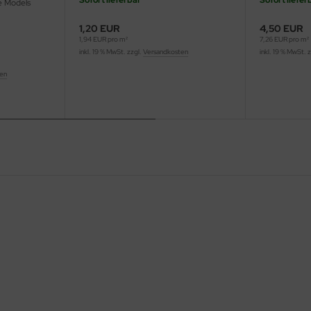
Sofort lieferbar
Sofort liefer
e Models
1,20 EUR
4,50 EUR
1,94 EUR pro m²
7,26 EUR pro m²
inkl. 19 % MwSt. zzgl.
Versandkosten
inkl. 19 % MwSt. 
ten