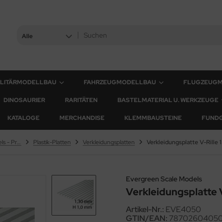
Alle
ILITÄRMODELLBAU
FAHRZEUGMODELLBAU
FLUGZEUG
DINOSAURIER
RARITÄTEN
BASTELMATERIAL U. WERKZEUGE
KATALOGE
MERCHANDISE
KLEMMBAUSTEINE
FUND
Evergreen Scale Models - Profile
Plastik-Platten
Verkleidungsplatten
Verkl
Evergreen Scale Models
Verkleidungsplatte 
Artikel-Nr.:
EVE4050
GTIN/EAN:
7870260405