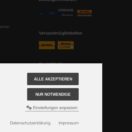
terien
Versandmöglichkeiten
Social Media
ALLE AKZEPTIEREN
NUR NOTWENDIGE
Einstellungen anpassen
 siehe hier:
Angaben zur Lieferzeit.
Datenschutzerklärung
Impressum
ei Axels Modellbau Shop.