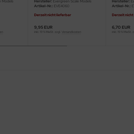
e Models
Hersteller:
Evergreen Scale Models
Hersteller:
Ev
Artikel-Nr.:
EVE4060
Artikel-Nr.:
E
Derzeit nicht lieferbar
Derzeit nicht
9,95 EUR
6,70 EUR
ten
inkl. 19 % MwSt. zzgl.
Versandkosten
inkl. 19 % MwSt. 