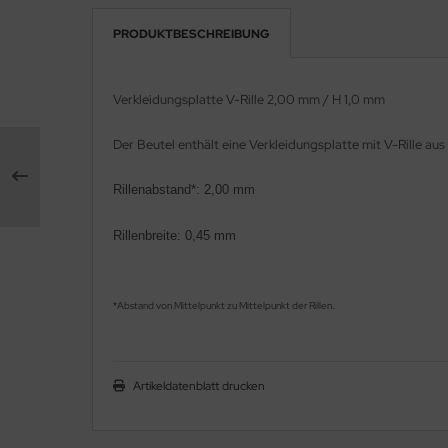
PRODUKTBESCHREIBUNG
e Field Model 1:35
rson Modelsport
bre Model - 1:35
assy Hobby
Verkleidungsplatte V-Rille 2,00 mm
/ H 1,0 mm
ar Art / Glow 2B 1:35
MK
Der Beutel enthält eine
Verkleidungsplatte mit V-Rille
aus 
nstige Hersteller
eatex
Rillenabstand*: 2,00 mm
kom 1:35
s Werk
Rillenbreite: 0,45 mm
miya 1:35
luxe Materials
under Model 1:35
ODELKITS
Abstand von Mittelpunkt zu Mittelpunkt der Rillen
*
.
umpeter 1:35
agon Models
ezda 1:35
uard
Artikeldatenblatt drucken
behör Maßstab 1:35
ergreen Scale Models