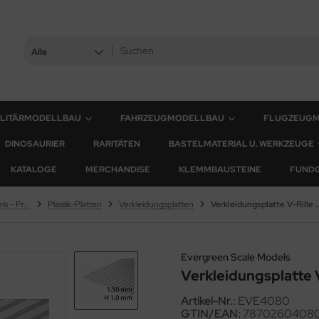
Alle
ILITÄRMODELLBAU
FAHRZEUGMODELLBAU
FLUGZEUG
DINOSAURIER
RARITÄTEN
BASTELMATERIAL U. WERKZEUGE
KATALOGE
MERCHANDISE
KLEMMBAUSTEINE
FUND
Evergreen Scale Models - Profile
Plastik-Platten
Verkleidungsplatten
Verkleidungsplatte V-Rille 2
Evergreen Scale Models
Verkleidungsplatte 
Artikel-Nr.:
EVE4080
GTIN/EAN:
7870260408