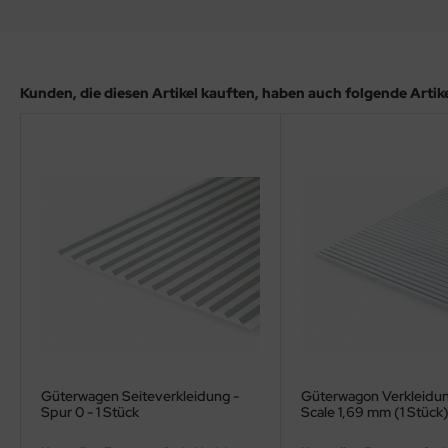
ler
yhawk
Kunden, die diesen Artikel kauften, haben auch folgende Artikel
rces of Valor / Waltersons
re Hobby
eedom Model Kits
jimi
ahleri
sPatch Models
cko Models
Güterwagen Seiteverkleidung -
Güterwagon Verkleidun
ow2B
Spur 0 - 1 Stück
Scale 1,69 mm (1 Stück