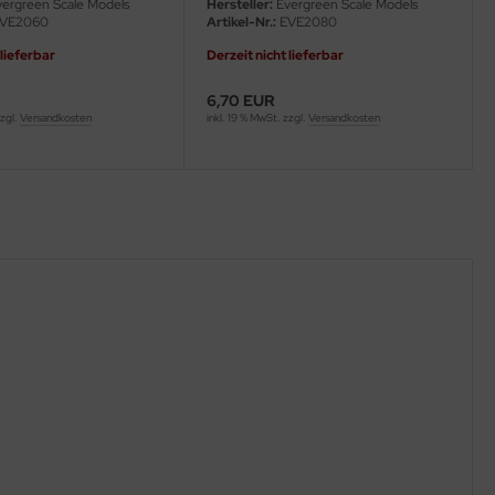
ergreen Scale Models
Hersteller:
Evergreen Scale Models
VE2060
Artikel-Nr.:
EVE2080
 lieferbar
Derzeit nicht lieferbar
6,70 EUR
zzgl.
Versandkosten
inkl. 19 % MwSt. zzgl.
Versandkosten