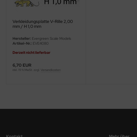
ini Model
Verkleidungsplatte V-Rille 2,00
leri
mm / H 1,0 mm
ata
Hersteller:
Evergreen Scale Models
Artikel-Nr.:
EVE4080
O Collections
Derzeit nicht lieferbar
NETIC
6,70 EUR
inkl. 19 % MwSt. zzgl.
Versandkosten
tty Hawk Model
tare
ick
gic Factory
ASTER
Kontakt
Mehr über...