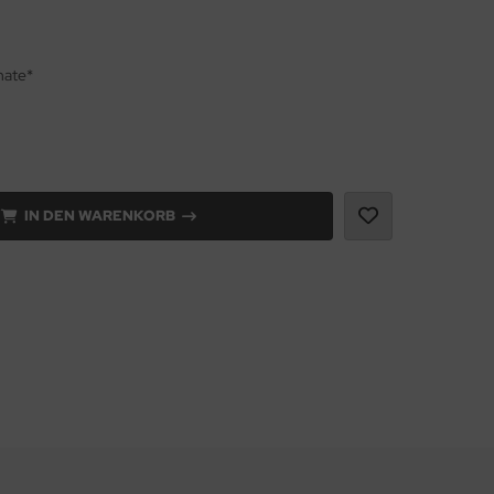
nate*
IN DEN WARENKORB