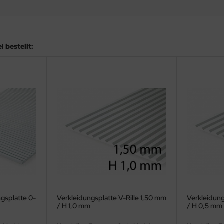
 bestellt:
gsplatte 0-
Verkleidungsplatte V-Rille 1,50 mm
Verkleidung
)
/ H 1,0 mm
/ H 0,5 mm