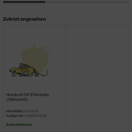
ini Model
Zuletzt angesehen
leri
ata
O Collections
NETIC
tty Hawk Model
tare
Humbrol 041 Elfenbein
ick
(Glänzend)
gic Factory
Hersteller:
Humbrol
Artikel-Nr.:
HUM1520041
ASTER
Sofort lieferbar