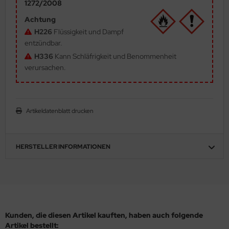
1272/2008
ler
Achtung
H226
Flüssigkeit und Dampf
yhawk
entzündbar.
H336
Kann Schläfrigkeit und Benommenheit
rces of Valor / Waltersons
verursachen.
re Hobby
eedom Model Kits
Artikeldatenblatt drucken
jimi
ahleri
HERSTELLER INFORMATIONEN
sPatch Models
cko Models
ow2B
Kunden, die diesen Artikel kauften, haben auch folgende
Artikel bestellt: