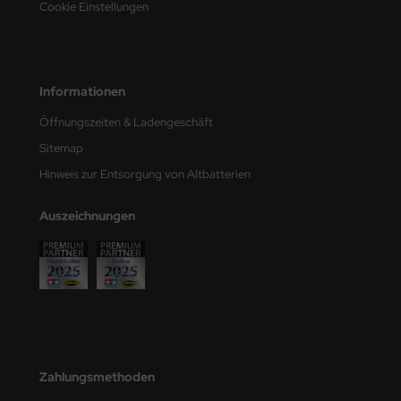
Cookie Einstellungen
e Field Model
bre Model
Informationen
HUMO-Kits
Öffnungszeiten & Ladengeschäft
unkmodels
Sitemap
ar Art
Hinweis zur Entsorgung von Altbatterien
ecial Hobby
Auszeichnungen
ar-Decals
yata
kom
miya
Zahlungsmethoden