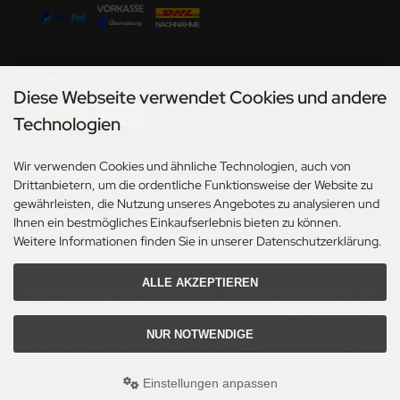
undermodel
ger Model
Versandmöglichkeiten
umpeter
Diese Webseite verwendet Cookies und andere
lejo
Technologien
spid Models
Wir verwenden Cookies und ähnliche Technologien, auch von
Social Media
Drittanbietern, um die ordentliche Funktionsweise der Website zu
ezda
gewährleisten, die Nutzung unseres Angebotes zu analysieren und
Ihnen ein bestmögliches Einkaufserlebnis bieten zu können.
Weitere Informationen finden Sie in unserer Datenschutzerklärung.
ALLE AKZEPTIEREN
*Gilt für Lieferungen innerhalb Deutschlands. Lieferzeiten für andere Länder und
Informationen zur Berechnung des Liefertermins siehe hier:
Angaben zur Lieferzeit.
NUR NOTWENDIGE
Alle Preise inkl. gesetzl. MwSt. zzgl.
Versandkosten
. Die durchgestrichenen Preise
entsprechen dem bisherigen Preis bei Axels Modellbau Shop.
Einstellungen anpassen
Axels Modellbau Shop © 2026 | Template based on modified eCommerce Shopsoftware
2025-2026 by Axel's Modellbau Shop Schulze & Sohn OHG