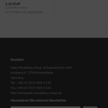
ster Box LTD
3,20 EUR
22,86 EUR pro 100ml
inkl. 19 % MwSt. zzgl.
Versandkosten
ster Tools
ng Model
liput
niArt
nicraft
Kontakt
rage Hobby
Axels Modellbau Shop, Schulze & Sohn oHG
Kottberg 6, 37194 Bodenfelde
delcollect
Germany
Tel.: +49 (0) 5572 999 4 333
ebius Models
Fax.:+49 (0) 5572 999 4 334
Mail: info@axels-modellbau-shop.de
PC
Abonnieren Sie unseren Newsletter
. Hobby / Gunze Sangyo