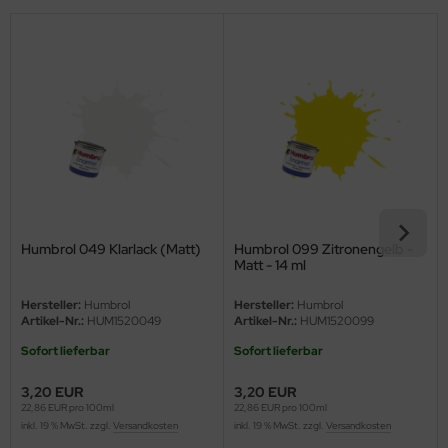
eat Wall Hobby
segawa
ller
 Models
bby 2000
bby Boss
Humbrol 049 Klarlack (Matt)
Humbrol 099 Zitronengelb -
bby Craft
Matt - 14 ml
Hersteller:
Humbrol
Hersteller:
Humbrol
mbrol
Artikel-Nr.:
HUM1520049
Artikel-Nr.:
HUM1520099
LOVE KIT
Sofort lieferbar
Sofort lieferbar
3,20 EUR
3,20 EUR
G Models
22,86 EUR pro 100ml
22,86 EUR pro 100ml
inkl. 19 % MwSt. zzgl.
Versandkosten
inkl. 19 % MwSt. zzgl.
Versandkosten
M