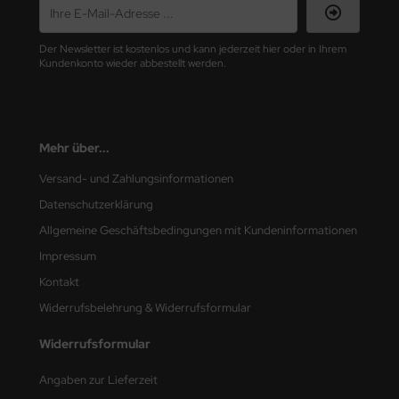
nu-Beemax
Der Newsletter ist kostenlos und kann jederzeit hier oder in Ihrem
Kundenkonto wieder abbestellt werden.
nda-Hobby
gasus Hobbies
Mehr über...
atz Nunu
Versand- und Zahlungsinformationen
usmodel
Datenschutzerklärung
ar Lights
Allgemeine Geschäftsbedingungen mit Kundeninformationen
Impressum
ntos Model
Kontakt
vell
Widerrufsbelehrung & Widerrufsformular
ich.Models
Widerrufsformular
den
Angaben zur Lieferzeit