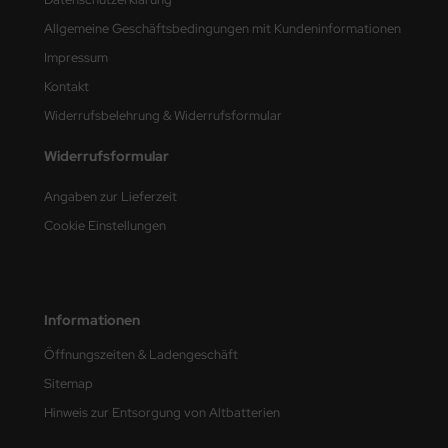
Allgemeine Geschäftsbedingungen mit Kundeninformationen
nu-Beemax
Impressum
nda-Hobby
Kontakt
Widerrufsbelehrung & Widerrufsformular
gasus Hobbies
Widerrufsformular
atz Nunu
Angaben zur Lieferzeit
usmodel
Cookie Einstellungen
ar Lights
ntos Model
Informationen
vell
Öffnungszeiten & Ladengeschäft
ich.Models
Sitemap
Hinweis zur Entsorgung von Altbatterien
den