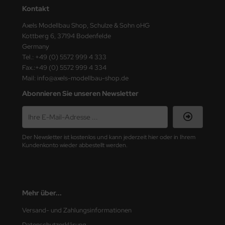
ster Box LTD
Kontakt
Axels Modellbau Shop, Schulze & Sohn oHG
ster Tools
Kottberg 6, 37194 Bodenfelde
Germany
ng Model
Tel.: +49 (0) 5572 999 4 333
Fax.:+49 (0) 5572 999 4 334
liput
Mail: info@axels-modellbau-shop.de
niArt
Abonnieren Sie unseren Newsletter
nicraft
rage Hobby
Der Newsletter ist kostenlos und kann jederzeit hier oder in Ihrem
Kundenkonto wieder abbestellt werden.
delcollect
ebius Models
Mehr über...
PC
Versand- und Zahlungsinformationen
. Hobby / Gunze Sangyo
Datenschutzerklärung