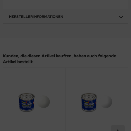
ler
HERSTELLER INFORMATIONEN
yhawk
rces of Valor / Waltersons
re Hobby
Kunden, die diesen Artikel kauften, haben auch folgende
eedom Model Kits
Artikel bestellt:
jimi
ahleri
sPatch Models
cko Models
ow2B