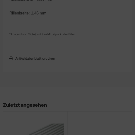
ler
Rillenbreite: 1,46 mm
yhawk
rces of Valor / Waltersons
Abstand von Mittelpunkt zu Mittelpunkt der Rillen
*
.
re Hobby
Artikeldatenblatt drucken
eedom Model Kits
jimi
ahleri
sPatch Models
Zuletzt angesehen
cko Models
ow2B