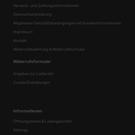
ster Box LTD
Versand- und Zahlungsinformationen
Datenschutzerklärung
ster Tools
Allgemeine Geschäftsbedingungen mit Kundeninformationen
ng Model
Impressum
Kontakt
liput
Widerrufsbelehrung & Widerrufsformular
niArt
Widerrufsformular
nicraft
Angaben zur Lieferzeit
rage Hobby
Cookie Einstellungen
delcollect
ebius Models
Informationen
PC
Öffnungszeiten & Ladengeschäft
Sitemap
. Hobby / Gunze Sangyo