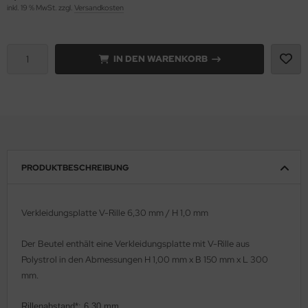
inkl. 19 % MwSt. zzgl.
Versandkosten
e Field Model 1:35
rson Modelsport
bre Model - 1:35
assy Hobby
IN DEN WARENKORB
ar Art / Glow 2B 1:35
MK
nstige Hersteller
eatex
kom 1:35
s Werk
PRODUKTBESCHREIBUNG
miya 1:35
luxe Materials
under Model 1:35
ODELKITS
Verkleidungsplatte V-Rille 6,30 mm
/ H 1,0 mm
umpeter 1:35
agon Models
Der Beutel enthält eine
Verkleidungsplatte mit V-Rille
aus
Polystrol in den Abmessungen H 1,00 mm x B 150 mm x L 300
ezda 1:35
uard
mm.
behör Maßstab 1:35
ergreen Scale Models
Rillenabstand*: 6,30 mm