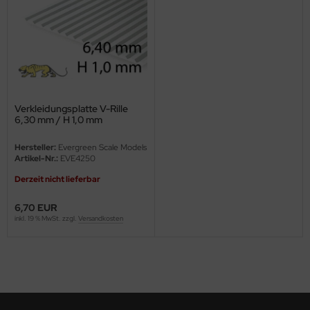
eat Wall Hobby
segawa
ller
 Models
Verkleidungsplatte V-Rille
6,30 mm / H 1,0 mm
bby 2000
Hersteller:
Evergreen Scale Models
bby Boss
Artikel-Nr.:
EVE4250
Derzeit nicht lieferbar
bby Craft
6,70 EUR
mbrol
inkl. 19 % MwSt. zzgl.
Versandkosten
LOVE KIT
G Models
M