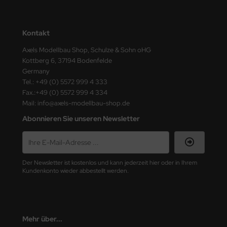
ini Model
Kontakt
leri
Axels Modellbau Shop, Schulze & Sohn oHG
ata
Kottberg 6, 37194 Bodenfelde
Germany
O Collections
Tel.: +49 (0) 5572 999 4 333
Fax.:+49 (0) 5572 999 4 334
NETIC
Mail: info@axels-modellbau-shop.de
Abonnieren Sie unseren Newsletter
tty Hawk Model
tare
Der Newsletter ist kostenlos und kann jederzeit hier oder in Ihrem
ick
Kundenkonto wieder abbestellt werden.
gic Factory
ASTER
Mehr über...