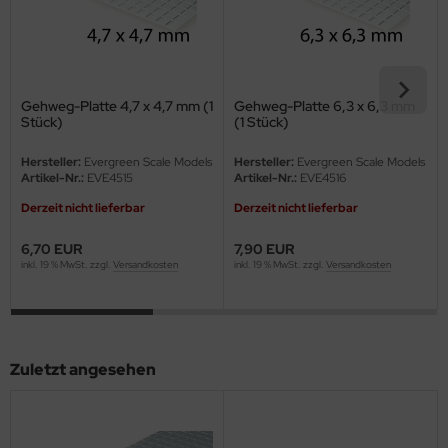
eat Wall Hobby
segawa
ller
Gehweg-Platte 4,7 x 4,7 mm (1
Gehweg-Platte 6,3 x 6,3 mm
Stück)
(1 Stück)
 Models
Hersteller:
Evergreen Scale Models
Hersteller:
Evergreen Scale Models
bby 2000
Artikel-Nr.:
EVE4515
Artikel-Nr.:
EVE4516
Derzeit nicht lieferbar
Derzeit nicht lieferbar
bby Boss
6,70 EUR
7,90 EUR
bby Craft
inkl. 19 % MwSt. zzgl.
Versandkosten
inkl. 19 % MwSt. zzgl.
Versandkosten
mbrol
LOVE KIT
Zuletzt angesehen
G Models
M