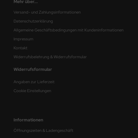
Mehr über...
nu-Beemax
Versand- und Zahlungsinformationen
Datenschutzerklärung
nda-Hobby
Allgemeine Geschäftsbedingungen mit Kundeninformationen
gasus Hobbies
Impressum
Kontakt
atz Nunu
Widerrufsbelehrung & Widerrufsformular
usmodel
Widerrufsformular
ar Lights
Angaben zur Lieferzeit
Cookie Einstellungen
ntos Model
vell
ich.Models
Informationen
Öffnungszeiten & Ladengeschäft
den