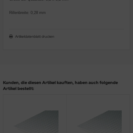
ler
Rillenbreite:
0,28 mm
yhawk
rces of Valor / Waltersons
Artikeldatenblatt drucken
re Hobby
eedom Model Kits
jimi
Kunden, die diesen Artikel kauften, haben auch folgende
ahleri
Artikel bestellt:
sPatch Models
cko Models
ow2B