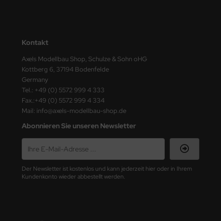
ster Box LTD
ster Tools
Kontakt
ng Model
Axels Modellbau Shop, Schulze & Sohn oHG
Kottberg 6, 37194 Bodenfelde
liput
Germany
Tel.: +49 (0) 5572 999 4 333
niArt
Fax.:+49 (0) 5572 999 4 334
Mail: info@axels-modellbau-shop.de
nicraft
Abonnieren Sie unseren Newsletter
rage Hobby
delcollect
Der Newsletter ist kostenlos und kann jederzeit hier oder in Ihrem
ebius Models
Kundenkonto wieder abbestellt werden.
PC
. Hobby / Gunze Sangyo