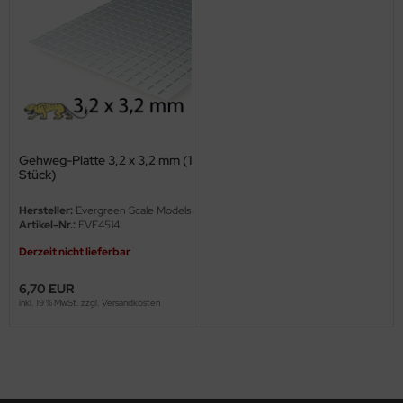
ini Model
leri
ata
O Collections
Gehweg-Platte 3,2 x 3,2 mm (1
Stück)
NETIC
Hersteller:
Evergreen Scale Models
tty Hawk Model
Artikel-Nr.:
EVE4514
Derzeit nicht lieferbar
tare
6,70 EUR
ick
inkl. 19 % MwSt. zzgl.
Versandkosten
gic Factory
ASTER