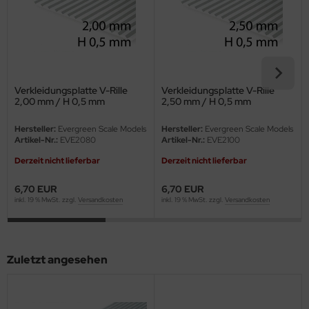
eat Wall Hobby
segawa
ller
Verkleidungsplatte V-Rille
Verkleidungsplatte V-Rille
 Models
2,00 mm / H 0,5 mm
2,50 mm / H 0,5 mm
bby 2000
Hersteller:
Evergreen Scale Models
Hersteller:
Evergreen Scale Models
Artikel-Nr.:
EVE2080
Artikel-Nr.:
EVE2100
bby Boss
Derzeit nicht lieferbar
Derzeit nicht lieferbar
bby Craft
6,70 EUR
6,70 EUR
inkl. 19 % MwSt. zzgl.
Versandkosten
inkl. 19 % MwSt. zzgl.
Versandkosten
mbrol
LOVE KIT
Zuletzt angesehen
G Models
M