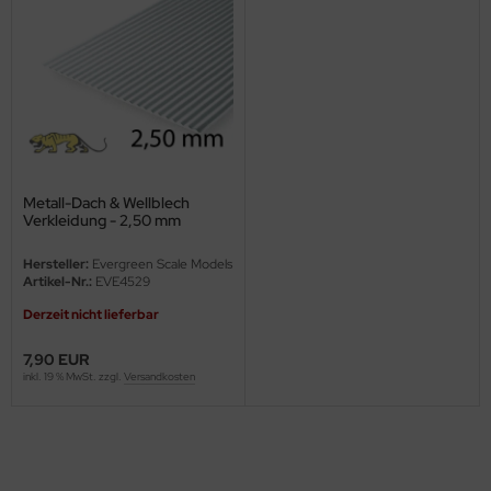
ini Model
leri
ata
O Collections
Metall-Dach & Wellblech
Verkleidung - 2,50 mm
NETIC
Hersteller:
Evergreen Scale Models
tty Hawk Model
Artikel-Nr.:
EVE4529
Derzeit nicht lieferbar
tare
7,90 EUR
ick
inkl. 19 % MwSt. zzgl.
Versandkosten
gic Factory
ASTER