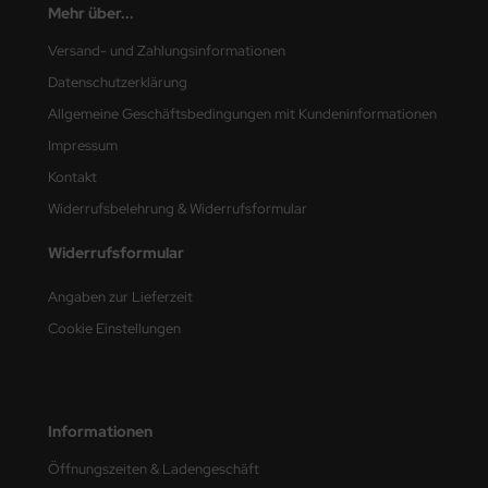
Mehr über...
nu-Beemax
Versand- und Zahlungsinformationen
Datenschutzerklärung
nda-Hobby
Allgemeine Geschäftsbedingungen mit Kundeninformationen
gasus Hobbies
Impressum
Kontakt
atz Nunu
Widerrufsbelehrung & Widerrufsformular
usmodel
Widerrufsformular
ar Lights
Angaben zur Lieferzeit
ntos Model
Cookie Einstellungen
vell
ich.Models
Informationen
den
Öffnungszeiten & Ladengeschäft