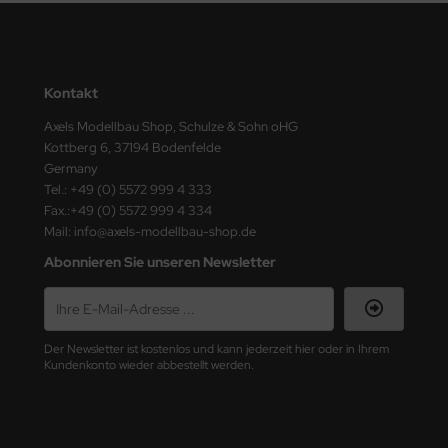
ster Box LTD
ster Tools
Kontakt
ng Model
Axels Modellbau Shop, Schulze & Sohn oHG
liput
Kottberg 6, 37194 Bodenfelde
Germany
niArt
Tel.: +49 (0) 5572 999 4 333
Fax.:+49 (0) 5572 999 4 334
nicraft
Mail: info@axels-modellbau-shop.de
Abonnieren Sie unseren Newsletter
rage Hobby
delcollect
Der Newsletter ist kostenlos und kann jederzeit hier oder in Ihrem
ebius Models
Kundenkonto wieder abbestellt werden.
PC
. Hobby / Gunze Sangyo