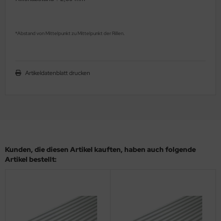
ler
yhawk
Abstand von Mittelpunkt zu Mittelpunkt der Rillen
*
.
rces of Valor / Waltersons
Artikeldatenblatt drucken
re Hobby
eedom Model Kits
jimi
ahleri
Kunden, die diesen Artikel kauften, haben auch folgende
Artikel bestellt:
sPatch Models
cko Models
ow2B