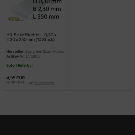
ini Model
leri
H0-Scale Streifen - 0,30 x
ata
2,30 x 350 mm (10 Stück)
O Collections
Hersteller:
Evergreen Scale Models
Artikel-Nr.:
EVE8108
NETIC
Sofort lieferbar
tty Hawk Model
4,95 EUR
inkl. 19 % MwSt. zzgl.
Versandkosten
tare
ick
gic Factory
ASTER