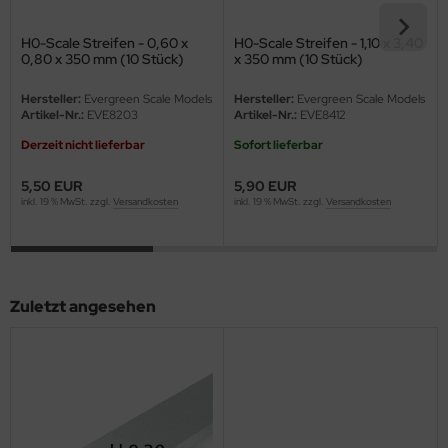
eat Wall Hobby
H0-Scale Streifen - 0,60 x
H0-Scale Streifen - 1,10 x 3,40
segawa
0,80 x 350 mm (10 Stück)
x 350 mm (10 Stück)
ller
Hersteller:
Evergreen Scale Models
Hersteller:
Evergreen Scale Models
Artikel-Nr.:
EVE8203
Artikel-Nr.:
EVE8412
 Models
Derzeit nicht lieferbar
Sofort lieferbar
bby 2000
5,50 EUR
5,90 EUR
inkl. 19 % MwSt. zzgl.
Versandkosten
inkl. 19 % MwSt. zzgl.
Versandkosten
bby Boss
bby Craft
Zuletzt angesehen
mbrol
LOVE KIT
G Models
M