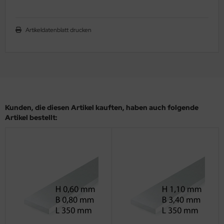
ler
Artikeldatenblatt drucken
yhawk
rces of Valor / Waltersons
re Hobby
eedom Model Kits
Kunden, die diesen Artikel kauften, haben auch folgende
Artikel bestellt:
jimi
ahleri
sPatch Models
cko Models
ow2B