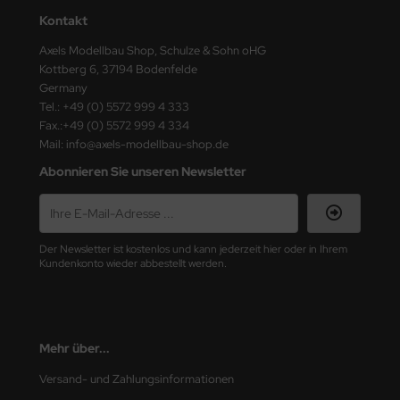
ster Box LTD
Kontakt
ster Tools
Axels Modellbau Shop, Schulze & Sohn oHG
Kottberg 6, 37194 Bodenfelde
Germany
ng Model
Tel.: +49 (0) 5572 999 4 333
Fax.:+49 (0) 5572 999 4 334
liput
Mail: info@axels-modellbau-shop.de
niArt
Abonnieren Sie unseren Newsletter
nicraft
rage Hobby
Der Newsletter ist kostenlos und kann jederzeit hier oder in Ihrem
Kundenkonto wieder abbestellt werden.
delcollect
ebius Models
Mehr über...
PC
Versand- und Zahlungsinformationen
. Hobby / Gunze Sangyo