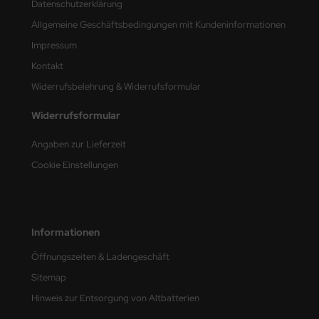
Datenschutzerklärung
Allgemeine Geschäftsbedingungen mit Kundeninformationen
nu-Beemax
Impressum
nda-Hobby
Kontakt
Widerrufsbelehrung & Widerrufsformular
gasus Hobbies
Widerrufsformular
atz Nunu
Angaben zur Lieferzeit
usmodel
Cookie Einstellungen
ar Lights
ntos Model
Informationen
vell
Öffnungszeiten & Ladengeschäft
ich.Models
Sitemap
Hinweis zur Entsorgung von Altbatterien
den