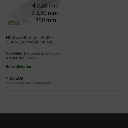
ini Model
leri
ata
H0-Scale Streifen - 0,30 x
2,80 x 350 mm (10 Stück)
O Collections
Hersteller:
Evergreen Scale Models
NETIC
Artikel-Nr.:
EVE8110
Sofort lieferbar
tty Hawk Model
4,95 EUR
tare
inkl. 19 % MwSt. zzgl.
Versandkosten
ick
gic Factory
ASTER