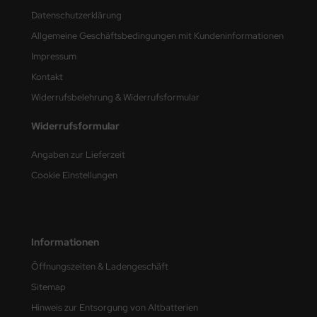
Datenschutzerklärung
nu-Beemax
Allgemeine Geschäftsbedingungen mit Kundeninformationen
Impressum
nda-Hobby
Kontakt
gasus Hobbies
Widerrufsbelehrung & Widerrufsformular
atz Nunu
Widerrufsformular
usmodel
Angaben zur Lieferzeit
Cookie Einstellungen
ar Lights
ntos Model
vell
Informationen
Öffnungszeiten & Ladengeschäft
ich.Models
Sitemap
den
Hinweis zur Entsorgung von Altbatterien