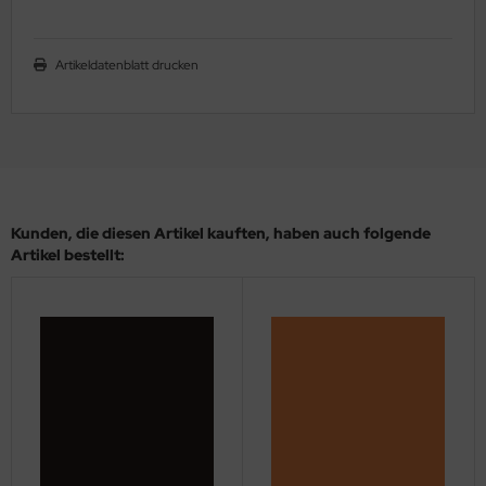
ler
Artikeldatenblatt drucken
yhawk
rces of Valor / Waltersons
re Hobby
eedom Model Kits
Kunden, die diesen Artikel kauften, haben auch folgende
Artikel bestellt:
jimi
ahleri
sPatch Models
cko Models
ow2B