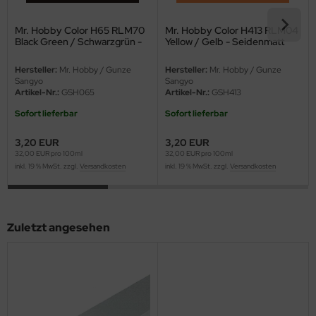
eat Wall Hobby
Mr. Hobby Color H65 RLM70
Mr. Hobby Color H413 RLM04
segawa
Black Green / Schwarzgrün -
Yellow / Gelb - Seidenmatt
Seidenmatt
ller
Hersteller:
Mr. Hobby / Gunze
Hersteller:
Mr. Hobby / Gunze
Sangyo
Sangyo
Artikel-Nr.:
GSH065
Artikel-Nr.:
GSH413
 Models
Sofort lieferbar
Sofort lieferbar
bby 2000
3,20 EUR
3,20 EUR
32,00 EUR pro 100ml
32,00 EUR pro 100ml
bby Boss
inkl. 19 % MwSt. zzgl.
Versandkosten
inkl. 19 % MwSt. zzgl.
Versandkosten
bby Craft
mbrol
Zuletzt angesehen
LOVE KIT
G Models
M