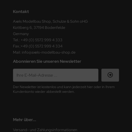
ster Box LTD
Kontakt
ster Tools
Axels Modellbau Shop, Schulze & Sohn oHG
Kottberg 6, 37194 Bodenfelde
ng Model
Germany
Tel.: +49 (0) 5572 999 4 333
liput
Fax.:+49 (0) 5572 999 4 334
Mail: info@axels-modellbau-shop.de
niArt
Abonnieren Sie unseren Newsletter
nicraft
rage Hobby
Der Newsletter ist kostenlos und kann jederzeit hier oder in Ihrem
Kundenkonto wieder abbestellt werden.
delcollect
ebius Models
PC
Mehr über...
Versand- und Zahlungsinformationen
. Hobby / Gunze Sangyo